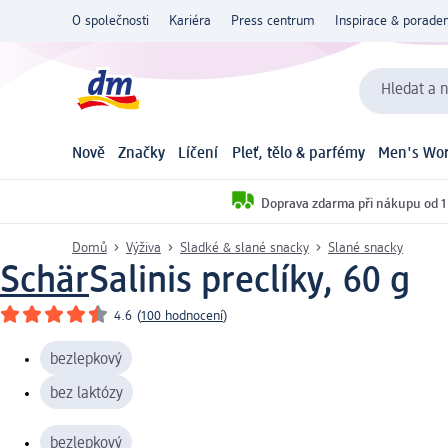
O společnosti
Kariéra
Press centrum
Inspirace & poraden
Hledat a n
Nově
Značky
Líčení
Pleť, tělo & parfémy
Men's Wor
Doprava zdarma při nákupu od 1
Domů
Výživa
Sladké & slané snacky
Slané snacky
Schär
Salinis preclíky, 60 g
4.6
(
100 hodnocení
)
bezlepkový
bez laktózy
bezlepkový