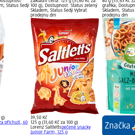
 Dostupnost:
Základní cena: 125 g (31,60 Kč za
80 g (55,63 Kč z
em, Status šedý
100 g); Dostupnost: Status zelený
grafika; Dostupn
Skladem, Status šedý Vybrat
Skladem, Status
prodejnu dm
prodejnu dm
 g)
39,50 Kč
za příchutí, 60
125 g (31,60 Kč za 100 g)
Lorenz Saltletts
pečené snacky
Junior Farm, 125 g