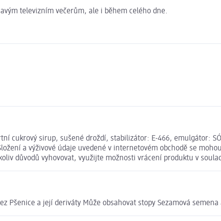
ínavým televizním večerům, ale i během celého dne.
ní cukrový sirup, sušené droždí, stabilizátor: E-466, emulgátor: SÓ
ložení a výživové údaje uvedené v internetovém obchodě se mohou v
koliv důvodů vyhovovat, využijte možnosti vrácení produktu v sou
k Bez Pšenice a její deriváty Může obsahovat stopy Sezamová semena 