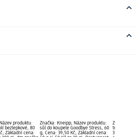
Název produktu:
Značka: Kneipp; Název produktu:
Značka: KO
olí bezlepkové, 80
sůl do koupele Goodbye Stress, 60
trubičky s p
č; Základní cena:
g; Cena: 39,50 Kč; Základní cena:
35 g; Cena: 