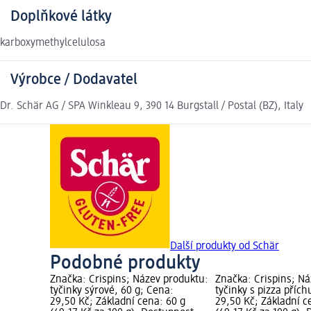
Doplňkové látky
karboxymethylcelulosa
Výrobce / Dodavatel
Dr. Schär AG / SPA Winkleau 9, 390 14 Burgstall / Postal (BZ), Italy
Další produkty od Schär
Podobné produkty
Značka: Crispins; Název produktu:
Značka: Crispins; N
tyčinky sýrové, 60 g; Cena:
tyčinky s pizza přích
29,50 Kč; Základní cena: 60 g
29,50 Kč; Základní c