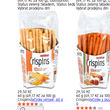
(49,17 Kč za 100 g); Dostupnost:
(49,17 Kč za 100 g);
Status zelený Skladem, Status šedý
Status zelený Sklad
Vybrat prodejnu dm
Vybrat prodejnu dm
29,50 Kč
29,50 Kč
60 g (49,17 Kč za 100 g)
60 g (49,17 Kč za 100
Crispins
tyčinky sýrové, 60 g
Crispins
tyčinky s piz
g
(8)
(10)