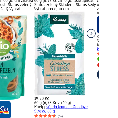
a 100 g); dm značka
60 g (6,58 Kč za 10 g); Dostupnost:
cena: 35 g (
ost: Status zelený
Status zelený Skladem, Status šedý
online graf
 šedý Vybrat
Vybrat prodejnu dm
zelený Skla
Všechny pr
37,50 Kč
35 g (10,71 
KOLATCH
tr
karamel, 35
Skladem
Všechny 
39,50 Kč
60 g (6,58 Kč za 10 g)
Kneipp
sůl do koupele Goodbye
Stress, 60 g
(66)