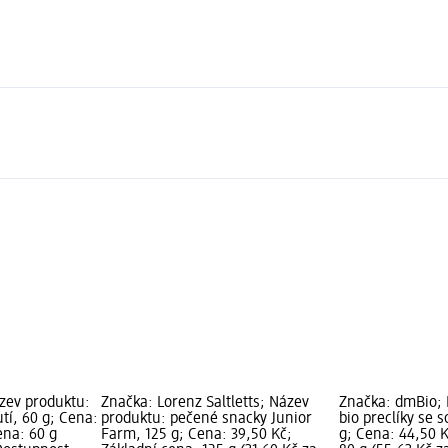
ázev produktu:
Značka: Lorenz Saltletts; Název
Značka: dmBio; 
utí, 60 g; Cena:
produktu: pečené snacky Junior
bio preclíky se s
ena: 60 g
Farm, 125 g; Cena: 39,50 Kč;
g; Cena: 44,50 K