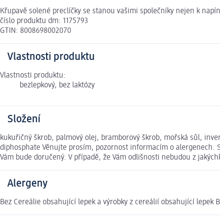
Křupavě solené preclíčky se stanou vašimi společníky nejen k nap
číslo produktu dm: 1175793
GTIN: 8008698002070
Vlastnosti produktu
Vlastnosti produktu:
bezlepkový, bez laktózy
Složení
kukuřičný škrob, palmový olej, bramborový škrob, mořská sůl, invert
diphosphate Věnujte prosím, pozornost informacím o alergenech. S
Vám bude doručený. V případě, že Vám odlišnosti nebudou z jakých
Alergeny
Bez Cereálie obsahující lepek a výrobky z cereálií obsahující lepe