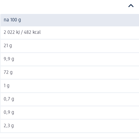
na 100 g
2 022 kJ / 482 kcal
21 g
9,9 g
72 g
1 g
0,7 g
0,9 g
2,3 g