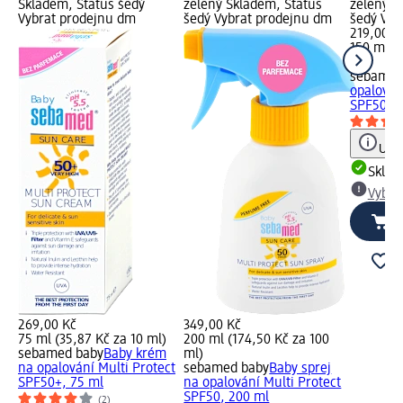
Skladem, Status šedý
zelený Skladem, Status
zelený S
Vybrat prodejnu dm
šedý Vybrat prodejnu dm
šedý Vyb
219,00 K
150 ml (
ml)
sebame
opalován
SPF50, 1
Upoz
Skla
Vybra
269,00 Kč
349,00 Kč
75 ml (35,87 Kč za 10 ml)
200 ml (174,50 Kč za 100
sebamed baby
Baby krém
ml)
na opalování Multi Protect
sebamed baby
Baby sprej
SPF50+, 75 ml
na opalování Multi Protect
SPF50, 200 ml
(2)