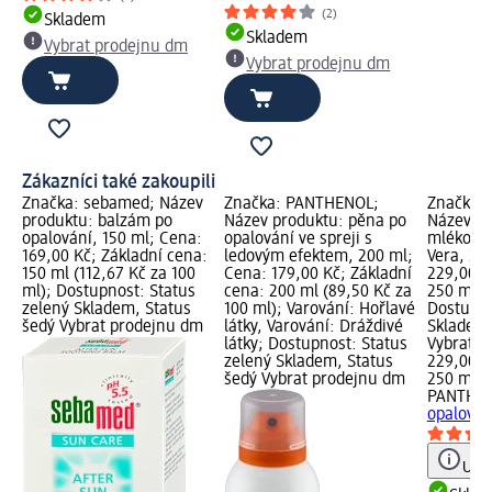
(2)
Skladem
Skladem
Vybrat prodejnu dm
Vybrat prodejnu dm
Zákazníci také zakoupili
Značka: sebamed; Název
Značka: PANTHENOL;
Značka:
produktu: balzám po
Název produktu: pěna po
Název pr
opalování, 150 ml; Cena:
opalování ve spreji s
mléko po
169,00 Kč; Základní cena:
ledovým efektem, 200 ml;
Vera, 25
150 ml (112,67 Kč za 100
Cena: 179,00 Kč; Základní
229,00 K
ml); Dostupnost: Status
cena: 200 ml (89,50 Kč za
250 ml (9
zelený Skladem, Status
100 ml); Varování: Hořlavé
Dostupno
šedý Vybrat prodejnu dm
látky, Varování: Dráždivé
Skladem,
látky; Dostupnost: Status
Vybrat p
zelený Skladem, Status
229,00 K
šedý Vybrat prodejnu dm
250 ml (
PANTHE
opalován
Upoz