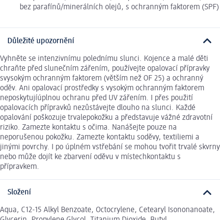
bez parafínů/minerálních olejů, s ochranným faktorem (SPF)
Důležité upozornění
Vyhněte se intenzivnímu polednímu slunci. Kojence a malé děti
chraňte před slunečním zářením, používejte opalovací přípravky
svysokým ochranným faktorem (větším než OF 25) a ochranný
oděv. Ani opalovací prostředky s vysokým ochranným faktorem
neposkytujíúplnou ochranu před UV zářením. I přes použití
opalovacích přípravků nezůstávejte dlouho na slunci. Každé
opalování poškozuje trvalepokožku a představuje vážné zdravotní
riziko. Zamezte kontaktu s očima. Nanášejte pouze na
neporušenou pokožku. Zamezte kontaktu soděvy, textiliemi a
jinými povrchy. I po úplném vstřebání se mohou tvořit trvalé skvrny
nebo může dojít ke zbarvení oděvu v místechkontaktu s
přípravkem.
Složení
Aqua, C12-15 Alkyl Benzoate, Octocrylene, Cetearyl Isononanoate,