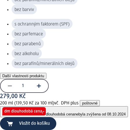
bez barviv
s ochranným faktorem (SPF)
bez parfemace
bez parabenů
bez alkoholu
bez parafínů/minerálních olejů
Další vlastnosti produktu
279,00 Kč
200 ml (139,50 Kč za 100 ml)
vč. DPH plus
poštovné
dlouhodobá cena
nebyla zvýšena od 08.10.2024
Vložit do košíku