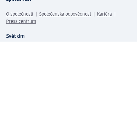
O společnosti
Společenská odpovědnost
Kariéra
Press centrum
Svět dm
Platební možnosti
Spojte se s dm