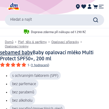
Hledat a najít
Doprava zdarma při nákupu od 1 290 Kč
Domů
Pleť, tělo & parfémy
Opalovací přípravky
Opalovací krémy
sebamed baby
Baby opalovací mléko Multi
Protect SPF50+, 200 ml
5
(
1 hodnocení
)
s ochranným faktorem (SPF)
bez parfemace
bez parabenů
bez alkoholu
bez parafínů/minerálních olejů