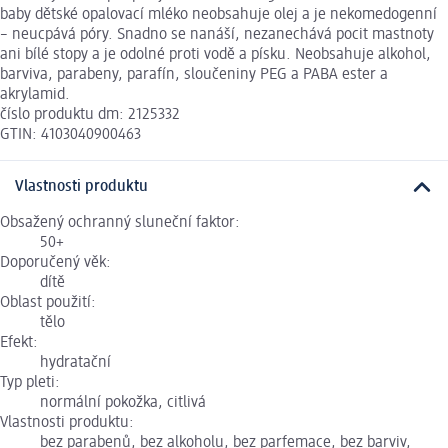
baby dětské opalovací mléko neobsahuje olej a je nekomedogenní
– neucpává póry. Snadno se nanáší, nezanechává pocit mastnoty
ani bílé stopy a je odolné proti vodě a písku. Neobsahuje alkohol,
barviva, parabeny, parafín, sloučeniny PEG a PABA ester a
akrylamid.
číslo produktu dm: 2125332
GTIN: 4103040900463
Vlastnosti produktu
Obsažený ochranný sluneční faktor:
50+
Doporučený věk:
dítě
Oblast použití:
tělo
Efekt:
hydratační
Typ pleti:
normální pokožka, citlivá
Vlastnosti produktu:
bez parabenů, bez alkoholu, bez parfemace, bez barviv,