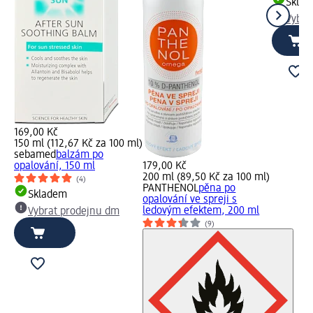
Skla
Vybra
169,00 Kč
150 ml (112,67 Kč za 100 ml)
sebamed
balzám po
opalování, 150 ml
179,00 Kč
200 ml (89,50 Kč za 100 ml)
(4)
PANTHENOL
pěna po
Skladem
opalování ve spreji s
ledovým efektem, 200 ml
Vybrat prodejnu dm
(9)