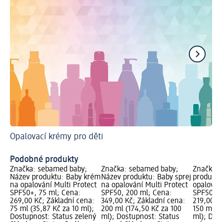
Opalovací krémy pro děti
Př
Ja
Podobné produkty
Značka: sebamed baby;
Značka: sebamed baby;
Značka:
Název produktu: Baby krém
Název produktu: Baby sprej
produktu
na opalování Multi Protect
na opalování Multi Protect
opalován
SPF50+, 75 ml; Cena:
SPF50, 200 ml; Cena:
SPF50, 1
269,00 Kč; Základní cena:
349,00 Kč; Základní cena:
219,00 K
75 ml (35,87 Kč za 10 ml);
200 ml (174,50 Kč za 100
150 ml (
Dostupnost: Status zelený
ml); Dostupnost: Status
ml); Dos