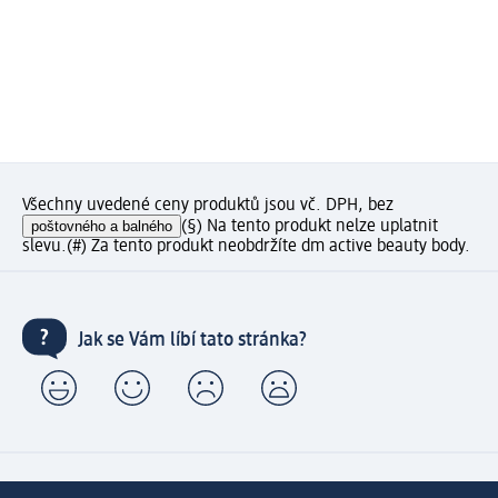
Všechny uvedené ceny produktů jsou vč. DPH, bez
poštovného a balného
(§) Na tento produkt nelze uplatnit
slevu.
(#) Za tento produkt neobdržíte dm active beauty body.
Jak se Vám líbí tato stránka?