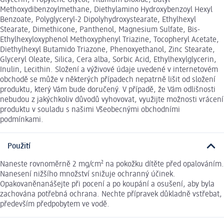
Glycerin, Propylene Glycol, Titanium Dioxide, Butyl
Methoxydibenzoylmethane, Diethylamino Hydroxybenzoyl Hexyl
Benzoate, Polyglyceryl-2 Dipolyhydroxystearate, Ethylhexyl
Stearate, Dimethicone, Panthenol, Magnesium Sulfate, Bis-
Ethylhexyloxyphenol Methoxyphenyl Triazine, Tocopheryl Acetate,
Diethylhexyl Butamido Triazone, Phenoxyethanol, Zinc Stearate,
Glyceryl Oleate, Silica, Cera alba, Sorbic Acid, Ethylhexylglycerin,
Inulin, Lecithin. Složení a výživové údaje uvedené v internetovém
obchodě se může v některých případech nepatrně lišit od složení
produktu, který Vám bude doručený. V případě, že Vám odlišnosti
nebudou z jakýchkoliv důvodů vyhovovat, využijte možnosti vrácení
produktu v souladu s našimi Všeobecnými obchodními
podmínkami.
Použití
Naneste rovnoměrně 2 mg/cm² na pokožku dítěte před opalováním.
Nanesení nižšího množství snižuje ochranný účinek.
Opakovaněnanášejte při pocení a po koupání a osušení, aby byla
zachována potřebná ochrana. Nechte přípravek důkladně vstřebat,
především předpobytem ve vodě.