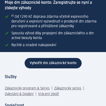
Moje dm zákaznické konto: Zaregistrujte se nyní a
získejte výhody
⁽¹⁾ Od 1 290 Kč doprava zdarma včetně expresního
doručení a expresní vyzvednutí v prodejně dm zdarma
pro registrované a přihlášené zákazníky
Spousta výhod díky propojení dm zákaznického a dm
active beauty konta
Rychlé a snadné nakupování
Vytvořit dm zákaznické konto
Služby
Zákaznický program & Servis
Zákaznický servis
Odeslání & Dodání
Vrácení zboží
Společnost