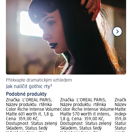
Překvapte dramatickým vzhledem
Ru
Jak nalíčit gothic rty?
Ja
Podobné produkty
Značka: L'ORÉAL PARiS;
Značka: L'ORÉAL PARiS;
Značka: 
Název produktu: rtěnka
Název produktu: rtěnka
Název pr
Color Riche Intense Volume
Color Riche Intense Volume
Matte Sl
Matte 601 worth it, 1,8 g;
Matte 570 worth it intens,
Independ
Cena: 359,00 Kč;
1,8 g; Cena: 359,00 Kč;
359,00 K
Dostupnost: Status zelený
Dostupnost: Status zelený
Status z
Skladem, Status šedý
Skladem, Status šedý
Status š