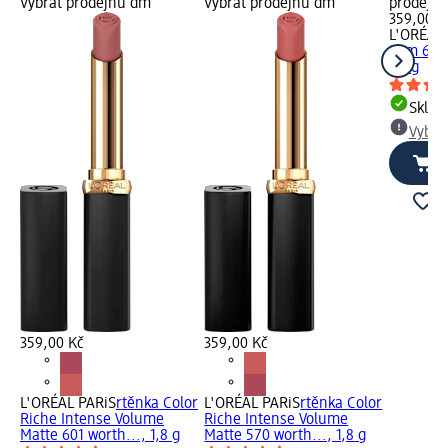
Vybrat prodejnu dm
Vybrat prodejnu dm
prodejn
359,00 K
L'ORÉAL 
Slim 640
1,8 g
Skla
Vybra
359,00 Kč
359,00 Kč
L'ORÉAL PARiS
rtěnka Color
L'ORÉAL PARiS
rtěnka Color
Riche Intense Volume
Riche Intense Volume
Matte 601 worth..., 1,8 g
Matte 570 worth..., 1,8 g