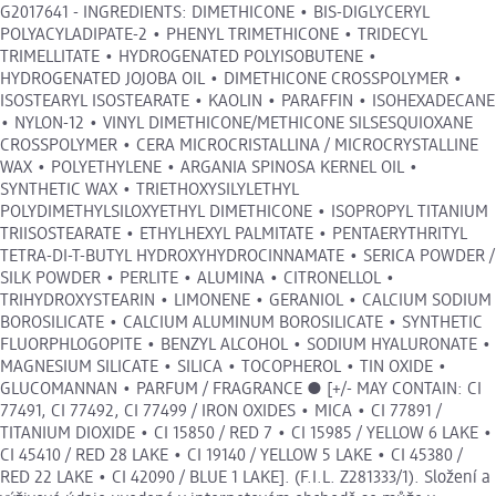
G2017641 - INGREDIENTS: DIMETHICONE • BIS-DIGLYCERYL
POLYACYLADIPATE-2 • PHENYL TRIMETHICONE • TRIDECYL
TRIMELLITATE • HYDROGENATED POLYISOBUTENE •
HYDROGENATED JOJOBA OIL • DIMETHICONE CROSSPOLYMER •
ISOSTEARYL ISOSTEARATE • KAOLIN • PARAFFIN • ISOHEXADECANE
• NYLON-12 • VINYL DIMETHICONE/METHICONE SILSESQUIOXANE
CROSSPOLYMER • CERA MICROCRISTALLINA / MICROCRYSTALLINE
WAX • POLYETHYLENE • ARGANIA SPINOSA KERNEL OIL •
SYNTHETIC WAX • TRIETHOXYSILYLETHYL
POLYDIMETHYLSILOXYETHYL DIMETHICONE • ISOPROPYL TITANIUM
TRIISOSTEARATE • ETHYLHEXYL PALMITATE • PENTAERYTHRITYL
TETRA-DI-T-BUTYL HYDROXYHYDROCINNAMATE • SERICA POWDER /
SILK POWDER • PERLITE • ALUMINA • CITRONELLOL •
TRIHYDROXYSTEARIN • LIMONENE • GERANIOL • CALCIUM SODIUM
BOROSILICATE • CALCIUM ALUMINUM BOROSILICATE • SYNTHETIC
FLUORPHLOGOPITE • BENZYL ALCOHOL • SODIUM HYALURONATE •
MAGNESIUM SILICATE • SILICA • TOCOPHEROL • TIN OXIDE •
GLUCOMANNAN • PARFUM / FRAGRANCE ● [+/- MAY CONTAIN: CI
77491, CI 77492, CI 77499 / IRON OXIDES • MICA • CI 77891 /
TITANIUM DIOXIDE • CI 15850 / RED 7 • CI 15985 / YELLOW 6 LAKE •
CI 45410 / RED 28 LAKE • CI 19140 / YELLOW 5 LAKE • CI 45380 /
RED 22 LAKE • CI 42090 / BLUE 1 LAKE]. (F.I.L. Z281333/1). Složení a