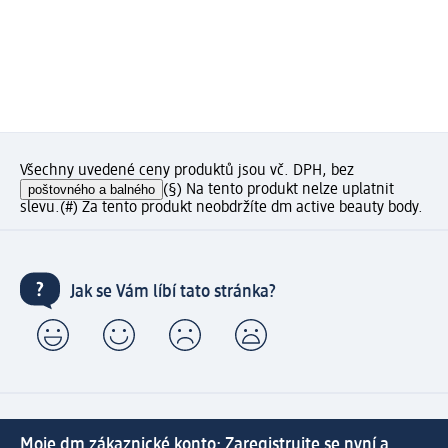
Všechny uvedené ceny produktů jsou vč. DPH, bez
poštovného a balného
(§) Na tento produkt nelze uplatnit
slevu.
(#) Za tento produkt neobdržíte dm active beauty body.
Jak se Vám líbí tato stránka?
Moje dm zákaznické konto: Zaregistrujte se nyní a