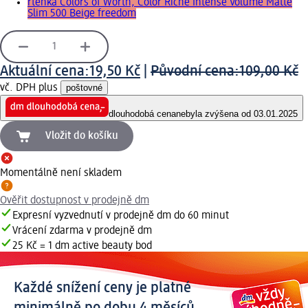
rtěnka Colors of Worth, Color Riche Intense Volume Matte
Slim 500 Beige freedom
Aktuální cena:
19,50 Kč
|
Původní cena:
109,00 Kč
vč. DPH plus
poštovné
dlouhodobá cena
nebyla zvýšena od 03.01.2025
Vložit do košíku
Momentálně není skladem
Ověřit dostupnost v prodejně dm
Expresní vyzvednutí v prodejně dm do 60 minut
Vrácení zdarma v prodejně dm
25 Kč = 1 dm active beauty bod
Každé snížení ceny je platné
minimálně po dobu 4 měsíců