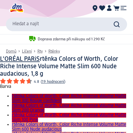
Hledat a najít
Doprava zdarma při nákupu od 1 290 Kč
Domů
Líčení
Rty
Rtěnky
L'ORÉAL PARiS
rtěnka Colors of Worth, Color
Riche Intense Volume Matte Slim 600 Nude
audacious, 1,8 g
4.8
(
19 hodnocení
)
Barva
rtěnka Colors of Worth, Color Riche Intense Volume Matte
Slim 300 Rouge confident
rtěnka Colors of Worth, Color Riche Intense Volume Matte
Slim 200 Orange
rtěnka Colors of Worth, Color Riche Intense Volume Matte
Slim 100 Pink
rtěnka Colors of Worth, Color Riche Intense Volume Matte
Slim 600 Nude audacious