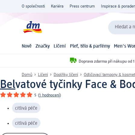
O společnosti
Kariéra
Press centrum
Inspirace & poraden
Hledat a n
Nově
Značky
Líčení
Pleť, tělo & parfémy
Men's Wor
Doprava zdarma při nákupu od 1
Domů
Líčení
Doplňky líčení
Odličovací tampony & kosmet
Bel
vatové tyčinky Face & Bo
5
(
1 hodnocení
)
citlivá péče
citlivá péče