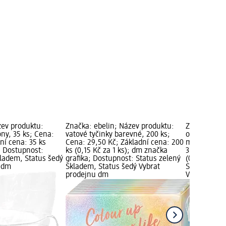
zev produktu:
Značka: ebelin; Název produktu:
Značka: Bel
ny, 35 ks; Cena:
vatové tyčinky barevné, 200 ks;
odličovací 
ní cena: 35 ks
Cena: 29,50 Kč; Základní cena: 200
mikrovlákne
); Dostupnost:
ks (0,15 Kč za 1 ks); dm značka
35,50 Kč; Zá
kladem, Status šedý
grafika; Dostupnost: Status zelený
(0,51 Kč za 
u dm
Skladem, Status šedý Vybrat
Status zele
prodejnu dm
Vybrat pro