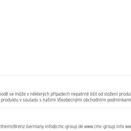
odě se může v některých případech nepatrně lišit od složení produ
ní produktu v souladu s našimi Všeobecnými obchodními podmínkami
ontheim/Brenz Germany info@cmc-group.de www.cmc-group.info w