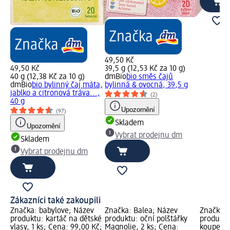
49,50 Kč
49,50 Kč
39,5 g (12,53 Kč za 10 g)
40 g (12,38 Kč za 10 g)
dmBio
bio směs čajů
dmBio
bio bylinný čaj máta,
bylinná & ovocná, 39,5 g
jablko a citronová tráva...,
(2)
40 g
Upozornění
(97)
Skladem
Upozornění
Vybrat prodejnu dm
Skladem
Vybrat prodejnu dm
Zákazníci také zakoupili
Značka: babylove; Název
Značka: Balea; Název
Značka: 
produktu: kartáč na dětské
produktu: oční polštářky
produktu
vlasy, 1 ks; Cena: 99,00 Kč;
Magnolie, 2 ks; Cena:
koupele,