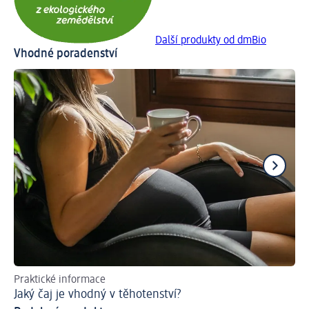
Další produkty od dmBio
Vhodné poradenství
Praktické informace
Vh
Jaký čaj je vhodný v těhotenství?
Co