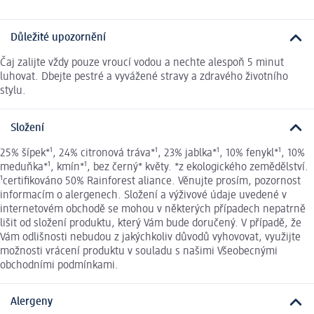
Důležité upozornění
Čaj zalijte vždy pouze vroucí vodou a nechte alespoň 5 minut
luhovat. Dbejte pestré a vyvážené stravy a zdravého životního
stylu.
Složení
25% šípek*¹, 24% citronová tráva*¹, 23% jablka*¹, 10% fenykl*¹, 10%
meduňka*¹, kmín*¹, bez černý* květy. *z ekologického zemědělství.
¹certifikováno 50% Rainforest aliance. Věnujte prosím, pozornost
informacím o alergenech. Složení a výživové údaje uvedené v
internetovém obchodě se mohou v některých případech nepatrně
lišit od složení produktu, který Vám bude doručený. V případě, že
Vám odlišnosti nebudou z jakýchkoliv důvodů vyhovovat, využijte
možnosti vrácení produktu v souladu s našimi Všeobecnými
obchodními podmínkami.
Alergeny