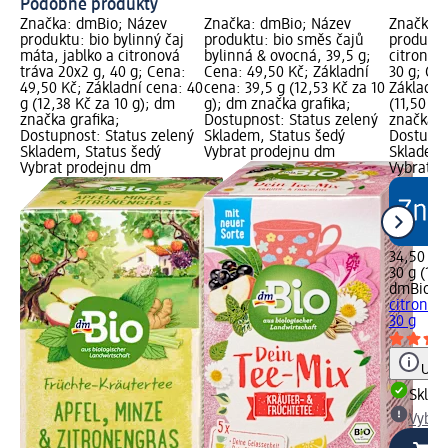
Podobné produkty
Značka: dmBio; Název
Značka: dmBio; Název
Značka: 
produktu: bio bylinný čaj
produktu: bio směs čajů
produktu:
máta, jablko a citronová
bylinná & ovocná, 39,5 g;
citronov
tráva 20x2 g, 40 g; Cena:
Cena: 49,50 Kč; Základní
30 g; Ce
49,50 Kč; Základní cena: 40
cena: 39,5 g (12,53 Kč za 10
Základní
g (12,38 Kč za 10 g); dm
g); dm značka grafika;
(11,50 Kč
značka grafika;
Dostupnost: Status zelený
značka g
Dostupnost: Status zelený
Skladem, Status šedý
Dostupno
Skladem, Status šedý
Vybrat prodejnu dm
Skladem,
Vybrat prodejnu dm
Vybrat p
34,50 Kč
30 g (11,
dmBio
bi
citronov
30 g
Upoz
Skla
Vybra