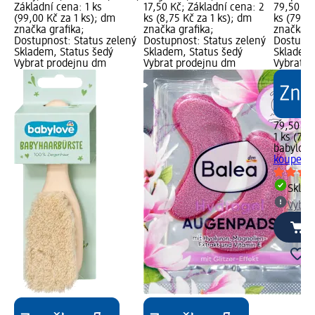
Základní cena: 1 ks
17,50 Kč; Základní cena: 2
79,50 Kč
(99,00 Kč za 1 ks); dm
ks (8,75 Kč za 1 ks); dm
ks (79,50
značka grafika;
značka grafika;
značka g
Dostupnost: Status zelený
Dostupnost: Status zelený
Dostupno
Skladem, Status šedý
Skladem, Status šedý
Skladem,
Vybrat prodejnu dm
Vybrat prodejnu dm
Vybrat p
79,50 Kč
1 ks (79,
babylove
koupele, 
Skla
Vybra