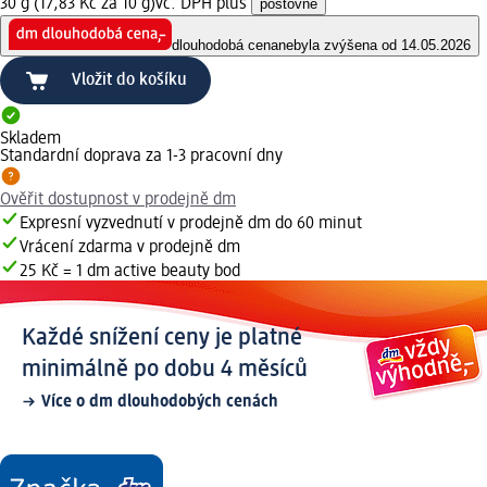
30 g (17,83 Kč za 10 g)
vč. DPH plus
poštovné
dlouhodobá cena
nebyla zvýšena od 14.05.2026
Vložit do košíku
Skladem
Standardní doprava za 1-3 pracovní dny
Ověřit dostupnost v prodejně dm
Expresní vyzvednutí v prodejně dm do 60 minut
Vrácení zdarma v prodejně dm
25 Kč = 1 dm active beauty bod
Každé snížení ceny je platné
minimálně po dobu 4 měsíců
Více o dm dlouhodobých cenách