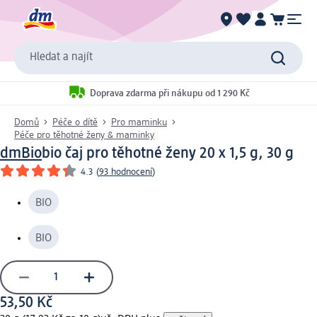
Hledat a najít
Doprava zdarma při nákupu od 1 290 Kč
Domů
Péče o dítě
Pro maminku
Péče pro těhotné ženy & maminky
dmBio
bio čaj pro těhotné ženy 20 x 1,5 g, 30 g
4.3
(
93 hodnocení
)
BIO
BIO
53,50 Kč