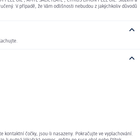
EL OIL , AMYL SALICYLATE , CITRUS LIMON PEEL OIL. Složení a
učený. V případě, že Vám odlišnosti nebudou z jakýchkoliv důvodů
lachujte.
 kontaktní čočky, jsou-li nasazeny. Pokračujte ve vyplachování.