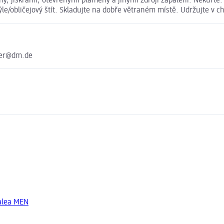
, jiskrami, otevřenými plameny a jinými zdroji zapálení. Nekuřte. 
e/obličejový štít. Skladujte na dobře větraném místě. Udržujte v c
ter@dm.de
Balea MEN