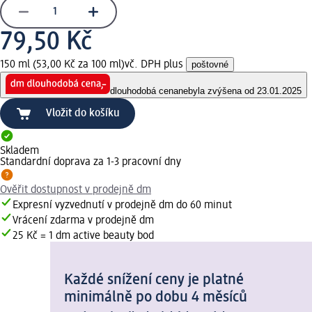
79,50 Kč
150 ml (53,00 Kč za 100 ml)
vč. DPH plus
poštovné
dlouhodobá cena
nebyla zvýšena od 23.01.2025
Vložit do košíku
Skladem
Standardní doprava za 1-3 pracovní dny
Ověřit dostupnost v prodejně dm
Expresní vyzvednutí v prodejně dm do 60 minut
Vrácení zdarma v prodejně dm
25 Kč = 1 dm active beauty bod
Každé snížení ceny je platné
minimálně po dobu 4 měsíců