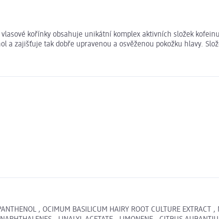
vlasové kořínky obsahuje unikátní komplex aktivních složek kofein
ol a zajišťuje tak dobře upravenou a osvěženou pokožku hlavy. Slož
 PANTHENOL , OCIMUM BASILICUM HAIRY ROOT CULTURE EXTRACT , N