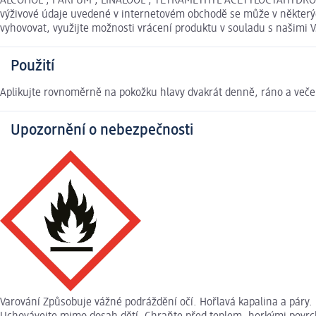
ALCOHOL , PARFUM , LINALOOL , TETRAMETHYL ACETYLOCTAHYDRONAP
výživové údaje uvedené v internetovém obchodě se může v některých
vyhovovat, využijte možnosti vrácení produktu v souladu s našim
Použití
Aplikujte rovnoměrně na pokožku hlavy dvakrát denně, ráno a veče
Upozornění o nebezpečnosti
Varování Způsobuje vážné podráždění očí. Hořlavá kapalina a páry. 