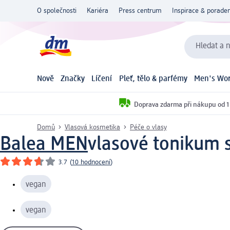
O společnosti
Kariéra
Press centrum
Inspirace & poraden
Hledat a n
Nově
Značky
Líčení
Pleť, tělo & parfémy
Men's Wor
Doprava zdarma při nákupu od 1
Domů
Vlasová kosmetika
Péče o vlasy
Balea MEN
vlasové tonikum 
3.7
(
10 hodnocení
)
vegan
vegan