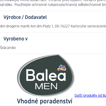
Uchovávejte mimo dosah dětí. Chraňte před teplem, horkými povrchy
výrobku. Používejte ochranné rukavice/ochranný oděv/ochranné brýl
Výrobce / Dodavatel
dm-drogerie markt Am dm-Platz 1, DE-76227 Karlsruhe servicecen
Vyrobeno v
Švácarsko
Další produkty od 
Vhodné poradenství