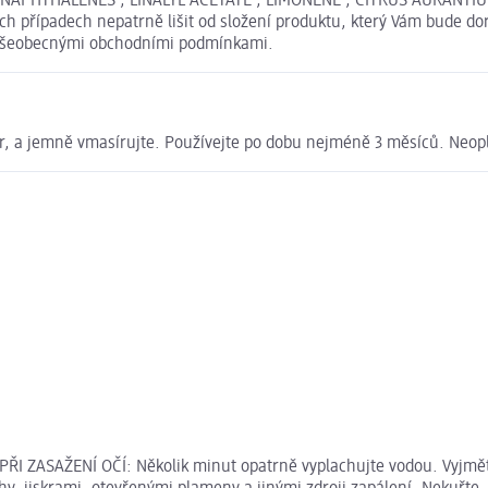
HTHALENES , LINALYL ACETATE , LIMONENE , CITRUS AURANTIUM PE
 případech nepatrně lišit od složení produktu, který Vám bude dor
i Všeobecnými obchodními podmínkami.
r, a jemně vmasírujte. Používejte po dobu nejméně 3 měsíců. Neop
PŘI ZASAŽENÍ OČÍ: Několik minut opatrně vyplachujte vodou. Vyjměte