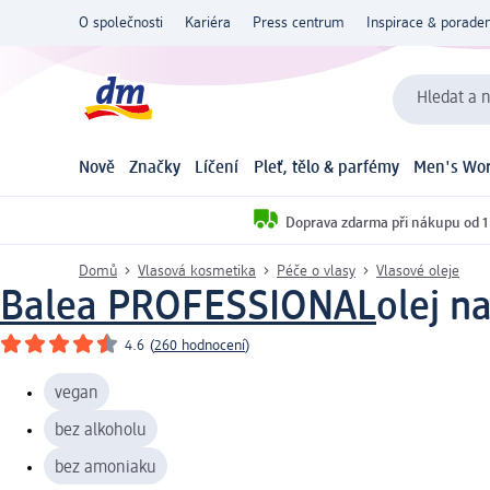
O společnosti
Kariéra
Press centrum
Inspirace & poraden
Hledat a n
Nově
Značky
Líčení
Pleť, tělo & parfémy
Men's Wor
Doprava zdarma při nákupu od 1
Domů
Vlasová kosmetika
Péče o vlasy
Vlasové oleje
Balea PROFESSIONAL
olej n
4.6
(
260 hodnocení
)
vegan
bez alkoholu
bez amoniaku