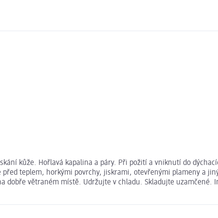
ní kůže. Hořlavá kapalina a páry. Při požití a vniknutí do dýchac
před teplem, horkými povrchy, jiskrami, otevřenými plameny a jiným
 na dobře větraném místě. Udržujte v chladu. Skladujte uzamčené. 