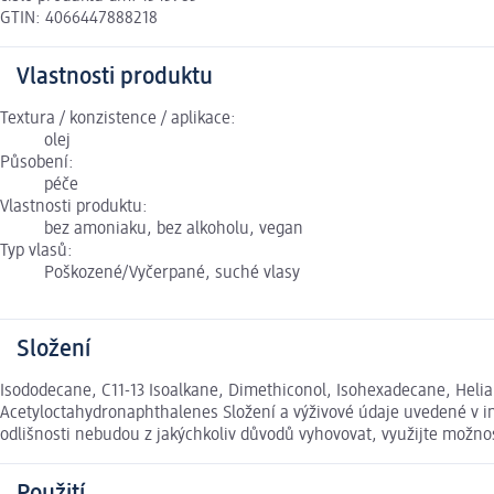
GTIN: 4066447888218
Vlastnosti produktu
Textura / konzistence / aplikace:
olej
Působení:
péče
Vlastnosti produktu:
bez amoniaku, bez alkoholu, vegan
Typ vlasů:
Poškozené/Vyčerpané, suché vlasy
Složení
Isododecane, C11-13 Isoalkane, Dimethiconol, Isohexadecane, Heli
Acetyloctahydronaphthalenes Složení a výživové údaje uvedené v i
odlišnosti nebudou z jakýchkoliv důvodů vyhovovat, využijte možn