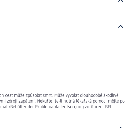
ích cest může způsobit smrt. Může vyvolat dlouhodobé škodlivé
i zdroji zapálení. Nekuřte. Je-li nutná lékařská pomoc, mějte po
Inhalt/Behälter der Problemabfallentsorgung zuführen. BEI