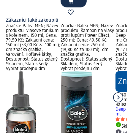
Zákazníci také zakoupili
Značka: Balea MEN; Název
Značka: Balea MEN; Název
Značka: 
produktu: vlasové tonikum
produktu: šampon na vlasy
produktu
s kofeinem, 150 ml; Cena:
proti lupům Power Effect,
Deep Sen
79,50 Kč; Základní cena:
250 ml; Cena: 49,50 Kč;
ml; Cena
150 ml (53,00 Kč za 100 ml);
Základní cena: 250 ml
Základní
dm značka grafika;
(19,80 Kč za 100 ml); dm
(9,17 Kč
Varování: Hořlavé látky;
značka grafika;
značka g
Dostupnost: Status zelený
Dostupnost: Status zelený
Dostupno
Skladem, Status šedý
Skladem, Status šedý
Skladem,
Vybrat prodejnu dm
Vybrat prodejnu dm
Vybrat p
27,50 Kč
300 ml (9
Balea M
Deep Sen
ml
Skla