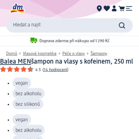
Hledat a najít
Doprava zdarma při nákupu od 1 290 Kč
Domů
Vlasová kosmetika
Péče o vlasy
Šampony
Balea MEN
šampon na vlasy s kofeinem, 250 ml
4.5
(
14 hodnocení
)
vegan
bez alkoholu
bez silikonů
vegan
bez alkoholu