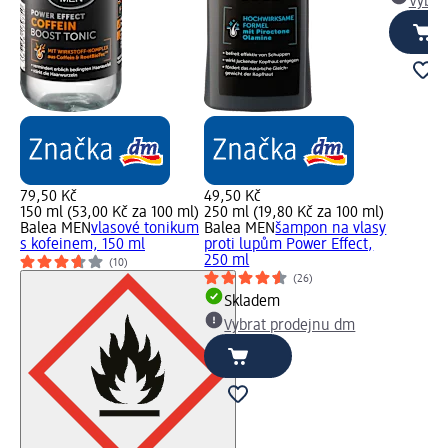
Vybra
79,50 Kč
49,50 Kč
150 ml (53,00 Kč za 100 ml)
250 ml (19,80 Kč za 100 ml)
Balea MEN
vlasové tonikum
Balea MEN
šampon na vlasy
s kofeinem, 150 ml
proti lupům Power Effect,
250 ml
(10)
(26)
Skladem
Vybrat prodejnu dm