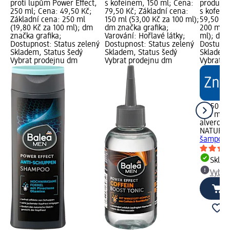
proti lupům Power Effect,
s kofeinem, 150 ml; Cena:
produktu
250 ml; Cena: 49,50 Kč;
79,50 Kč; Základní cena:
s kofein
Základní cena: 250 ml
150 ml (53,00 Kč za 100 ml);
59,50 Kč
(19,80 Kč za 100 ml); dm
dm značka grafika;
200 ml (
značka grafika;
Varování: Hořlavé látky;
ml); dm 
Dostupnost: Status zelený
Dostupnost: Status zelený
Dostupno
Skladem, Status šedý
Skladem, Status šedý
Skladem,
Vybrat prodejnu dm
Vybrat prodejnu dm
Vybrat p
59,50 Kč
200 ml (
alverde
NATURK
šampon s
Skla
Vybra