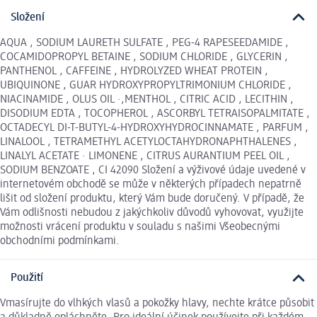
Složení
AQUA , SODIUM LAURETH SULFATE , PEG-4 RAPESEEDAMIDE ,
COCAMIDOPROPYL BETAINE , SODIUM CHLORIDE , GLYCERIN ,
PANTHENOL , CAFFEINE , HYDROLYZED WHEAT PROTEIN ,
UBIQUINONE , GUAR HYDROXYPROPYLTRIMONIUM CHLORIDE ,
NIACINAMIDE , OLUS OIL ·,MENTHOL , CITRIC ACID , LECITHIN ,
DISODIUM EDTA , TOCOPHEROL , ASCORBYL TETRAISOPALMITATE ,
OCTADECYL DI-T-BUTYL-4-HYDROXYHYDROCINNAMATE , PARFUM ,
LINALOOL , TETRAMETHYL ACETYLOCTAHYDRONAPHTHALENES ,
LINALYL ACETATE · LIMONENE , CITRUS AURANTIUM PEEL OIL ,
SODIUM BENZOATE , CI 42090 Složení a výživové údaje uvedené v
internetovém obchodě se může v některých případech nepatrně
lišit od složení produktu, který Vám bude doručený. V případě, že
Vám odlišnosti nebudou z jakýchkoliv důvodů vyhovovat, využijte
možnosti vrácení produktu v souladu s našimi Všeobecnými
obchodními podmínkami.
Použití
Vmasírujte do vlhkých vlasů a pokožky hlavy, nechte krátce působit