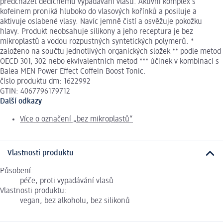
předcházet dědičnému vypadávání vlasů. Aktivní komplex s
kofeinem proniká hluboko do vlasových kořínků a posiluje a
aktivuje oslabené vlasy. Navíc jemně čistí a osvěžuje pokožku
hlavy. Produkt neobsahuje silikony a jeho receptura je bez
mikroplastů a vodou rozpustných syntetických polymerů. *
založeno na součtu jednotlivých organických složek ** podle metod
OECD 301, 302 nebo ekvivalentních metod *** účinek v kombinaci s
Balea MEN Power Effect Coffein Boost Tonic.
číslo produktu dm: 1622992
GTIN: 4067796179712
Další odkazy
Více o označení „bez mikroplastů“
Vlastnosti produktu
Působení:
péče, proti vypadávání vlasů
Vlastnosti produktu:
vegan, bez alkoholu, bez silikonů