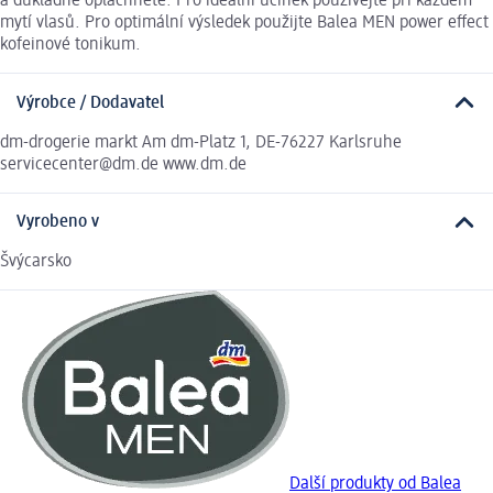
a důkladně opláchněte. Pro ideální účinek používejte při každém
mytí vlasů. Pro optimální výsledek použijte Balea MEN power effect
kofeinové tonikum.
Výrobce / Dodavatel
dm-drogerie markt Am dm-Platz 1, DE-76227 Karlsruhe
servicecenter@dm.de www.dm.de
Vyrobeno v
Švýcarsko
Další produkty od Balea