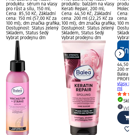
produktu: sérum na vlasy
produktu: balzám na vlasy
produktu
pro růst a sílu, 150 ml;
Kerati Repair, 200 ml;
Molecula
Cena: 85,50 Kč; Základní
Cena: 44,50 Kč; Základní
Cena: 44
cena: 150 ml (57,00 Kč za
cena: 200 ml (22,25 Kč za
cena: 20
100 ml); dm značka grafika;
100 ml); dm značka grafika;
100 ml);
Dostupnost: Status zelený
Dostupnost: Status zelený
Dostupno
Skladem, Status šedý
Skladem, Status šedý
Skladem,
Vybrat prodejnu dm
Vybrat prodejnu dm
Vybrat p
44,50 Kč
200 ml (
Balea
PROFESS
vlasy Mo
ml
Skla
Vybra