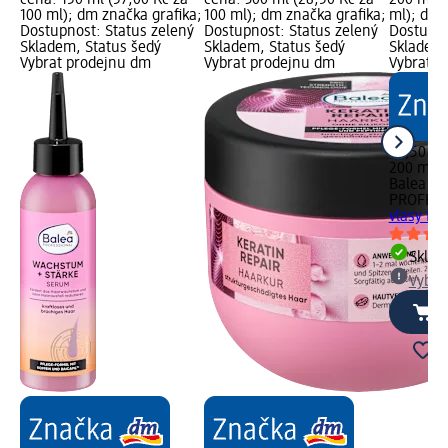
100 ml); dm značka grafika;
100 ml); dm značka grafika;
ml); dm 
Dostupnost: Status zelený
Dostupnost: Status zelený
Dostupno
Skladem, Status šedý
Skladem, Status šedý
Skladem,
Vybrat prodejnu dm
Vybrat prodejnu dm
Vybrat p
55,50 Kč
200 ml (
Balea
PROFESS
vlasy PL
Skla
Vybra