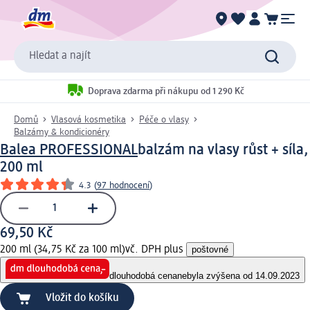
Hledat a najít
Doprava zdarma při nákupu od 1 290 Kč
Domů
Vlasová kosmetika
Péče o vlasy
Balzámy & kondicionéry
Balea PROFESSIONAL
balzám na vlasy růst + síla,
200 ml
4.3
(
97 hodnocení
)
69,50 Kč
200 ml (34,75 Kč za 100 ml)
vč. DPH plus
poštovné
dlouhodobá cena
nebyla zvýšena od 14.09.2023
Vložit do košíku