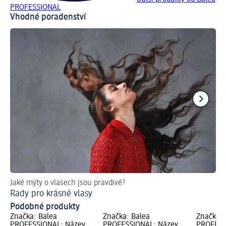
PROFESSIONAL
Vhodné poradenství
Jaké mýty o vlasech jsou pravdivé?
Rad
Rady pro krásné vlasy
Co
Podobné produkty
Značka: Balea
Značka: Balea
Značka: 
PROFESSIONAL; Název
PROFESSIONAL; Název
PROFESS