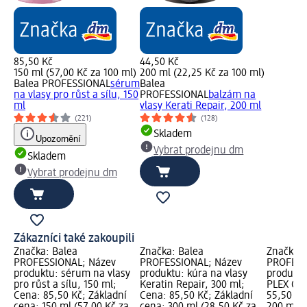
85,50 Kč
44,50 Kč
150 ml (57,00 Kč za 100 ml)
200 ml (22,25 Kč za 100 ml)
Balea PROFESSIONAL
sérum
Balea
na vlasy pro růst a sílu, 150
PROFESSIONAL
balzám na
ml
vlasy Kerati Repair, 200 ml
(221)
(128)
Skladem
Upozornění
Vybrat prodejnu dm
Skladem
Vybrat prodejnu dm
Zákazníci také zakoupili
Značka: Balea
Značka: Balea
Značka: 
PROFESSIONAL; Název
PROFESSIONAL; Název
PROFESS
produktu: sérum na vlasy
produktu: kúra na vlasy
produktu
pro růst a sílu, 150 ml;
Keratin Repair, 300 ml;
PLEX CAR
Cena: 85,50 Kč; Základní
Cena: 85,50 Kč; Základní
55,50 Kč
cena: 150 ml (57,00 Kč za
cena: 300 ml (28,50 Kč za
200 ml (