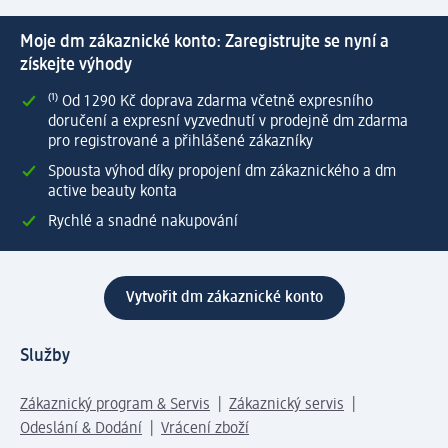
Moje dm zákaznické konto: Zaregistrujte se nyní a
získejte výhody
⁽¹⁾ Od 1 290 Kč doprava zdarma včetně expresního
doručení a expresní vyzvednutí v prodejně dm zdarma
pro registrované a přihlášené zákazníky
Spousta výhod díky propojení dm zákaznického a dm
active beauty konta
Rychlé a snadné nakupování
Vytvořit dm zákaznické konto
Služby
Zákaznický program & Servis
Zákaznický servis
Odeslání & Dodání
Vrácení zboží