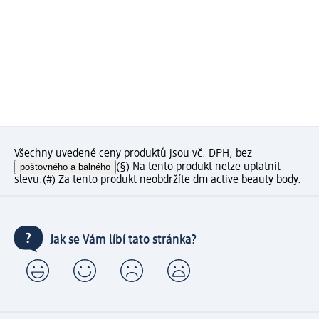
Všechny uvedené ceny produktů jsou vč. DPH, bez
poštovného a balného
(§) Na tento produkt nelze uplatnit
slevu.
(#) Za tento produkt neobdržíte dm active beauty body.
Jak se Vám líbí tato stránka?