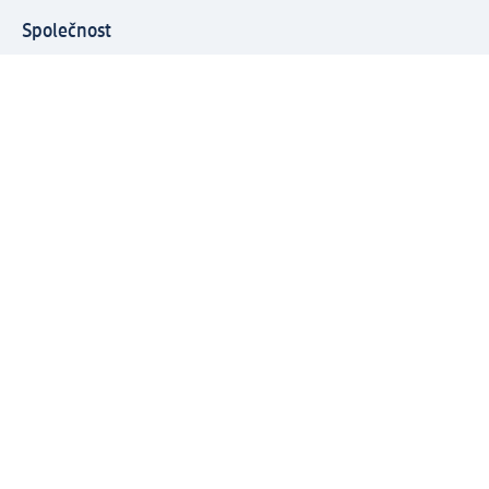
Společnost
O společnosti
Společenská odpovědnost
Kariéra
Press centrum
Svět dm
Platební možnosti
Spojte se s dm