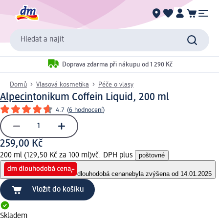
Hledat a najít
Doprava zdarma při nákupu od 1 290 Kč
Domů
Vlasová kosmetika
Péče o vlasy
Alpecin
tonikum Coffein Liquid, 200 ml
4.7
(
6 hodnocení
)
259,00 Kč
200 ml (129,50 Kč za 100 ml)
vč. DPH plus
poštovné
dlouhodobá cena
nebyla zvýšena od 14.01.2025
Vložit do košíku
Skladem