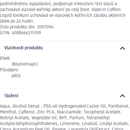
podmíněnému vypadávání, podporuje intenzivní růst vlasů a
zachovává vlasové kořínky aktivní po celý život. Alpecin Coffein
Liquid tonikum uchovává ve vlasových koříncích zásobu aktivních
látek po 24 hodin.
číslo produktu dm: 2097094
GTIN: 4008666215109
Vlastnosti produktu
Efekt:
dlouhotrvající
Působení:
péče
Složení
Aqua, Alcohol Denat., PEG-40 Hydrogenated Castor Oil, Panthenol,
Menthol, Caffeine, Zinc PCA, Niacinamide, Tocopheryl Acetate,
Retinyl Acetate, Vegetable Oil, BHT, Parfum, Tetramethyl
Acetyloctahydronaphthalenes, Limonene, Linalool, Linalyl Acetate,
Citrus Aurantium Peel Oil, Pinene, Lavandula Oil/Extract, Citrus