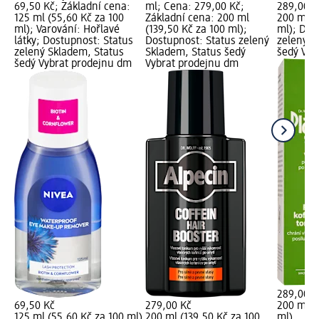
69,50 Kč; Základní cena:
ml; Cena: 279,00 Kč;
289,00 K
125 ml (55,60 Kč za 100
Základní cena: 200 ml
200 ml (
ml); Varování: Hořlavé
(139,50 Kč za 100 ml);
ml); Dos
látky; Dostupnost: Status
Dostupnost: Status zelený
zelený S
zelený Skladem, Status
Skladem, Status šedý
šedý Vyb
šedý Vybrat prodejnu dm
Vybrat prodejnu dm
289,00 K
69,50 Kč
279,00 Kč
200 ml (
125 ml (55,60 Kč za 100 ml)
200 ml (139,50 Kč za 100
ml)