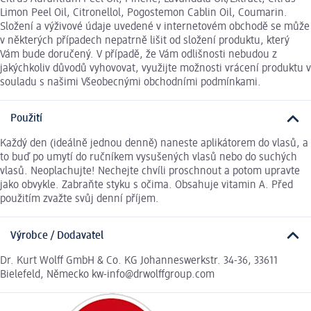
Limon Peel Oil, Citronellol, Pogostemon Cablin Oil, Coumarin.
Složení a výživové údaje uvedené v internetovém obchodě se může
v některých případech nepatrně lišit od složení produktu, který
Vám bude doručený. V případě, že Vám odlišnosti nebudou z
jakýchkoliv důvodů vyhovovat, využijte možnosti vrácení produktu v
souladu s našimi Všeobecnými obchodními podmínkami.
Použití
Každý den (ideálně jednou denně) naneste aplikátorem do vlasů, a
to buď po umytí do ručníkem vysušených vlasů nebo do suchých
vlasů. Neoplachujte! Nechejte chvíli proschnout a potom upravte
jako obvykle. Zabraňte styku s očima. Obsahuje vitamin A. Před
použitím zvažte svůj denní příjem.
Výrobce / Dodavatel
Dr. Kurt Wolff GmbH & Co. KG Johanneswerkstr. 34-36, 33611
Bielefeld, Německo kw-info@drwolffgroup.com