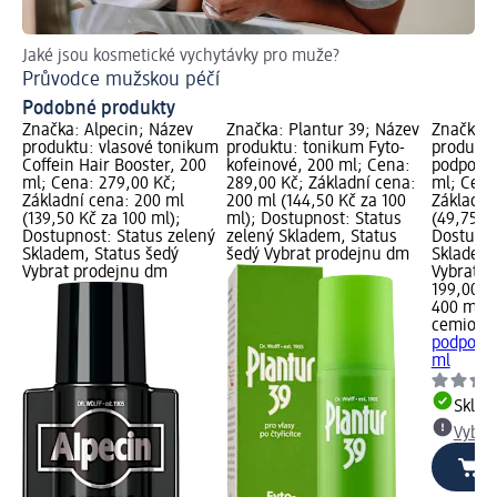
Jaké jsou kosmetické vychytávky pro muže?
Je
Průvodce mužskou péčí
Ja
Podobné produkty
Značka: Alpecin; Název
Značka: Plantur 39; Název
Značka: 
produktu: vlasové tonikum
produktu: tonikum Fyto-
produkt
Coffein Hair Booster, 200
kofeinové, 200 ml; Cena:
podpora 
ml; Cena: 279,00 Kč;
289,00 Kč; Základní cena:
ml; Cena
Základní cena: 200 ml
200 ml (144,50 Kč za 100
Základní
(139,50 Kč za 100 ml);
ml); Dostupnost: Status
(49,75 Kč
Dostupnost: Status zelený
zelený Skladem, Status
Dostupno
Skladem, Status šedý
šedý Vybrat prodejnu dm
Skladem,
Vybrat prodejnu dm
Vybrat p
199,00 K
400 ml (
cemio
KO
podpora 
ml
Skla
Vybra