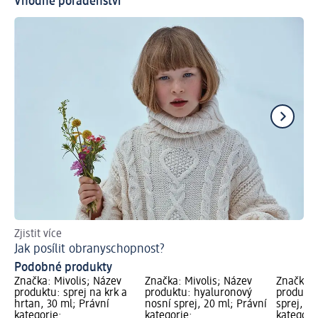
Vhodné poradenství
Zjistit více
Po
Jak posílit obranyschopnost?
Podobné produkty
Značka: Mivolis; Název
Značka: Mivolis; Název
Značka:
produktu: sprej na krk a
produktu: hyaluronový
produktu
hrtan, 30 ml; Právní
nosní sprej, 20 ml; Právní
sprej, 50
kategorie:
kategorie:
kategori