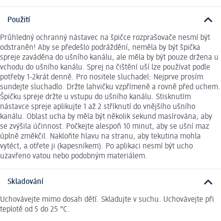
Použití
Průhledný ochranný nástavec na špičce rozprašovače nesmí být
odstraněn! Aby se předešlo podráždění, neměla by být špička
spreje zaváděna do ušního kanálu, ale měla by být pouze držena u
vchodu do ušního kanálu. Sprej na čištění uší lze používat podle
potřeby 1-2krát denně. Pro nositele sluchadel: Nejprve prosím
sundejte sluchadlo. Držte lahvičku vzpřímeně a rovně před uchem.
Špičku spreje držte u vstupu do ušního kanálu. Stisknutím
nástavce spreje aplikujte 1 až 2 stříknutí do vnějšího ušního
kanálu. Oblast ucha by měla být několik sekund masírována, aby
se zvýšila účinnost. Počkejte alespoň 10 minut, aby se ušní maz
úplně změkčil. Nakloňte hlavu na stranu, aby tekutina mohla
vytéct, a otřete ji (kapesníkem). Po aplikaci nesmí být ucho
uzavřeno vatou nebo podobným materiálem.
Skladování
Uchovávejte mimo dosah dětí. Skladujte v suchu. Uchovávejte při
teplotě od 5 do 25 °C.