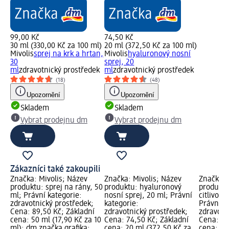
99,00 Kč
74,50 Kč
30 ml (330,00 Kč za 100 ml)
20 ml (372,50 Kč za 100 ml)
Mivolis
sprej na krk a hrtan,
Mivolis
hyaluronový nosní
30
sprej, 20
ml
zdravotnický prostředek
ml
zdravotnický prostředek
(18)
(48)
Upozornění
Upozornění
Skladem
Skladem
Vybrat prodejnu dm
Vybrat prodejnu dm
Zákazníci také zakoupili
Značka: Mivolis; Název
Značka: Mivolis; Název
Značka: 
produktu: sprej na rány, 50
produktu: hyaluronový
produktu
ml; Právní kategorie:
nosní sprej, 20 ml; Právní
citlivou 
zdravotnický prostředek;
kategorie:
Právní k
Cena: 89,50 Kč; Základní
zdravotnický prostředek;
zdravotn
cena: 50 ml (17,90 Kč za 10
Cena: 74,50 Kč; Základní
Cena: 19
ml); dm značka grafika;
cena: 20 ml (372,50 Kč za
cena: 20 