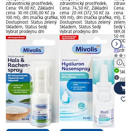
zdravotnický prostředek;
zdravotnický prostředek;
zdravotn
Cena: 99,00 Kč; Základní
Cena: 74,50 Kč; Základní
Cena: 18
cena: 30 ml (330,00 Kč za
cena: 20 ml (372,50 Kč za
cena: 50
100 ml); dm značka grafika;
100 ml); dm značka grafika;
ml); Dos
Dostupnost: Status zelený
Dostupnost: Status zelený
zelený S
Skladem, Status šedý
Skladem, Status šedý
šedý Vyb
Vybrat prodejnu dm
Vybrat prodejnu dm
189,00 K
50 ml (37
TRIODE
sprej, 50
ml
zdravo
Upoz
Skla
Vybra