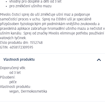
vhodný pro dospělé a děti od 3 let
pro změkčení ušního mazu
Mivolis čisticí sprej do uší změkčuje ušní maz a podporuje
samočistící proces v uchu. Sprej na čištění uší je speciálně
přizpůsoben fyziologickým pH podmínkám vnějšího zvukovodu a
pravidelná aplikace zabraňuje hromadění ušního mazu a nečistot v
ušním kanálu. Sprej od značky Mivolis eliminuje potřebu používání
vatových tyčinek.
číslo produktu dm: 1552748
GTIN: 4058172309595
Vlastnosti produktu
Doporučený věk:
od 3 let
Působení:
péče
Vlastnosti produktu:
vegan, Dermokosmetika