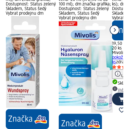
Dostupnost: Status zelený
100 ml); dm značka grafika;
ks); dm 
Skladem, Status šedý
Dostupnost: Status zelený
Dostupno
Vybrat prodejnu dm
Skladem, Status šedý
Skladem,
Vybrat prodejnu dm
Vybrat p
19,50 Kč
20 ks (0,
Mivolis
ná
pokožku,
ks
zdravo
Upoz
Skla
Vybra