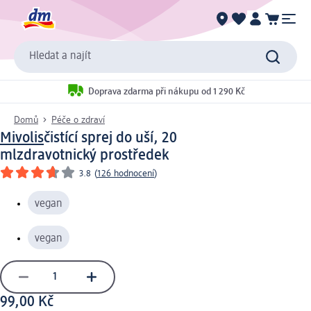
Hledat a najít
Doprava zdarma při nákupu od 1 290 Kč
Domů
Péče o zdraví
Mivolis
čistící sprej do uší, 20
ml
zdravotnický prostředek
3.8
(
126 hodnocení
)
vegan
vegan
99,00 Kč