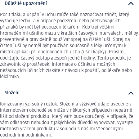
Důležité upozornění
Pocit tlaku a ucpání v uchu může také naznačovat zánět, který
vyžaduje léčbu, a v případě podezření nebo přetrvávajících
příznaků by měl být posouzen lékařem. Kdo trpí většími
hromaděními ušního mazu v kratších časových intervalech, měl by
preventivně a pravidelně používat sprej na čištění uší. Sprej na
čištění uší by neměl být používán současně s léky určenými k
místní aplikaci při onemocněních ucha (ušní kapky). Prosím,
dodržujte časový odstup alespoň jedné hodiny. Tento produkt je
zdravotnický prostředek. Informace o účinku a možných
nežádoucích účincích získáte z návodu k použití, od lékaře nebo
lékárníka.
Složení
Ionizovaný ryzí solný roztok. Složení a výživové údaje uvedené v
internetovém obchodě se může v některých případech nepatrně
lišit od složení produktu, který Vám bude doručený. V případě, že
Vám odlišnosti nebudou z jakýchkoliv důvodů vyhovovat, využijte
možnosti vrácení produktu v souladu s našimi Všeobecnými
obchodními podmínkami.