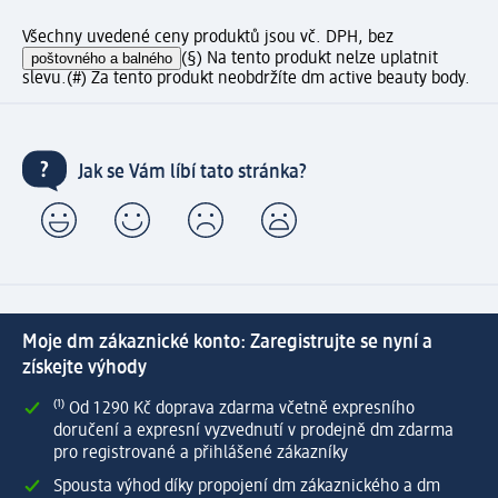
Všechny uvedené ceny produktů jsou vč. DPH, bez
poštovného a balného
(§) Na tento produkt nelze uplatnit
slevu.
(#) Za tento produkt neobdržíte dm active beauty body.
Jak se Vám líbí tato stránka?
Moje dm zákaznické konto: Zaregistrujte se nyní a
získejte výhody
⁽¹⁾ Od 1 290 Kč doprava zdarma včetně expresního
doručení a expresní vyzvednutí v prodejně dm zdarma
pro registrované a přihlášené zákazníky
Spousta výhod díky propojení dm zákaznického a dm