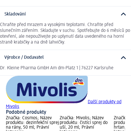
Skladování
Chraňte před mrazem a vysokými teplotami. Chraňte před
slunečním zářením. Skladujte v suchu. Spotřebujte do 6 měsíců po
otevření, ale nepoužívejte po uplynutí data uvedeného na horní
straně krabičky a na dně lahvičky.
Výrobce / Dodavatel
Dr. Kleine Pharma GmbH Am dm-Platz 1 | 76227 Karlsruhe
Další produkty od
Mivolis
Podobné produkty
Značka: Cosmos; Název
Značka: Mivolis; Název
Značka: 
produktu: dezinfekční sprej
produktu: čistící sprej do
produktu
na rány, 50 ml; Právní
uší, 20 ml; Právní
hrtan, 3