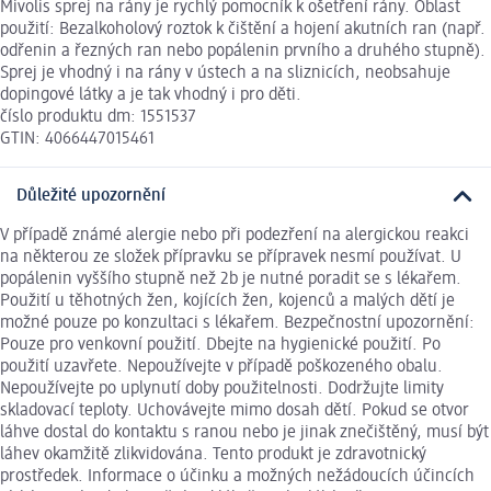
Mivolis sprej na rány je rychlý pomocník k ošetření rány. Oblast
použití: Bezalkoholový roztok k čištění a hojení akutních ran (např.
odřenin a řezných ran nebo popálenin prvního a druhého stupně).
Sprej je vhodný i na rány v ústech a na sliznicích, neobsahuje
dopingové látky a je tak vhodný i pro děti.
číslo produktu dm: 1551537
GTIN: 4066447015461
Důležité upozornění
V případě známé alergie nebo při podezření na alergickou reakci
na některou ze složek přípravku se přípravek nesmí používat. U
popálenin vyššího stupně než 2b je nutné poradit se s lékařem.
Použití u těhotných žen, kojících žen, kojenců a malých dětí je
možné pouze po konzultaci s lékařem. Bezpečnostní upozornění:
Pouze pro venkovní použití. Dbejte na hygienické použití. Po
použití uzavřete. Nepoužívejte v případě poškozeného obalu.
Nepoužívejte po uplynutí doby použitelnosti. Dodržujte limity
skladovací teploty. Uchovávejte mimo dosah dětí. Pokud se otvor
láhve dostal do kontaktu s ranou nebo je jinak znečištěný, musí být
láhev okamžitě zlikvidována. Tento produkt je zdravotnický
prostředek. Informace o účinku a možných nežádoucích účincích