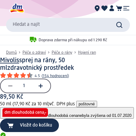
Hledat a najít
Doprava zdarma při nákupu od 1 290 Kč
Domů
Péče o zdraví
Péče o rány
Hojení ran
Mivolis
sprej na rány, 50
ml
zdravotnický prostředek
4.5
(
154 hodnocení
)
89,50 Kč
50 ml (17,90 Kč za 10 ml)
vč. DPH plus
poštovné
dlouhodobá cena
nebyla zvýšena od 01.07.2020
Vložit do košíku