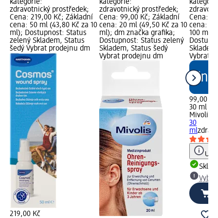
kategorie:
kategorie:
kategori
zdravotnický prostředek;
zdravotnický prostředek;
zdravotn
Cena: 219,00 Kč; Základní
Cena: 99,00 Kč; Základní
Cena: 99
cena: 50 ml (43,80 Kč za 10
cena: 20 ml (49,50 Kč za 10
cena: 30
ml); Dostupnost: Status
ml); dm značka grafika;
100 ml);
zelený Skladem, Status
Dostupnost: Status zelený
Dostupno
šedý Vybrat prodejnu dm
Skladem, Status šedý
Skladem,
Vybrat prodejnu dm
Vybrat p
99,00 Kč
30 ml (3
Mivolis
sp
30
ml
zdravo
Upoz
Skla
Vybra
219,00 Kč