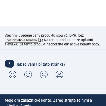
Všechny uvedené ceny produktů jsou vč. DPH, bez
poštovného a balného
(§) Na tento produkt nelze uplatnit
slevu.
(#) Za tento produkt neobdržíte dm active beauty body.
Jak se Vám líbí tato stránka?
Moje dm zákaznické konto: Zaregistrujte se nyní a