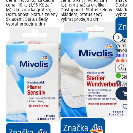
Cena: 19,50 Kč; Základní
cena: 5 ks (11,90 Kč za 1
značka g
cena: 10 ks (1,95 Kč za 1
ks); dm značka grafika;
Dostupno
ks); dm značka grafika;
Dostupnost: Status zelený
Skladem,
Dostupnost: Status zelený
Skladem, Status šedý
Vybrat p
Skladem, Status šedý
Vybrat prodejnu dm
Vybrat prodejnu dm
59,50 Kč
75 ml (7,
Mivolis
pe
panthen
Upoz
Skla
Vybra