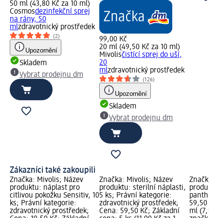
50 ml (43,80 Kč za 10 ml)
Cosmos
dezinfekční sprej
na rány, 50
ml
zdravotnický prostředek
(2)
99,00 Kč
20 ml (49,50 Kč za 10 ml)
Upozornění
Mivolis
čistící sprej do uší,
20
Skladem
ml
zdravotnický prostředek
Vybrat prodejnu dm
(126)
Upozornění
Skladem
Vybrat prodejnu dm
Zákazníci také zakoupili
Značka: Mivolis; Název
Značka: Mivolis; Název
Značka: 
produktu: náplast pro
produktu: sterilní náplasti,
produktu
citlivou pokožku Sensitiv, 10
5 ks; Právní kategorie:
pantheno
ks; Právní kategorie:
zdravotnický prostředek;
59,50 Kč
zdravotnický prostředek;
Cena: 59,50 Kč; Základní
ml (7,93