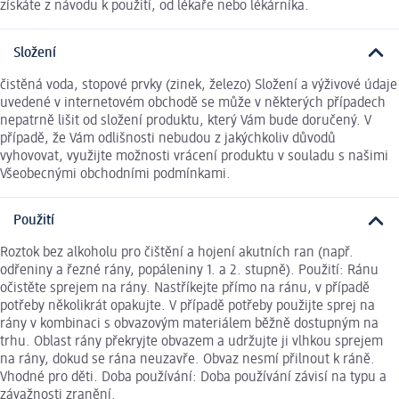
získáte z návodu k použití, od lékaře nebo lékárníka.
Složení
čistěná voda, stopové prvky (zinek, železo) Složení a výživové údaje
uvedené v internetovém obchodě se může v některých případech
nepatrně lišit od složení produktu, který Vám bude doručený. V
případě, že Vám odlišnosti nebudou z jakýchkoliv důvodů
vyhovovat, využijte možnosti vrácení produktu v souladu s našimi
Všeobecnými obchodními podmínkami.
Použití
Roztok bez alkoholu pro čištění a hojení akutních ran (např.
odřeniny a řezné rány, popáleniny 1. a 2. stupně). Použití: Ránu
očistěte sprejem na rány. Nastříkejte přímo na ránu, v případě
potřeby několikrát opakujte. V případě potřeby použijte sprej na
rány v kombinaci s obvazovým materiálem běžně dostupným na
trhu. Oblast rány překryjte obvazem a udržujte ji vlhkou sprejem
na rány, dokud se rána neuzavře. Obvaz nesmí přilnout k ráně.
Vhodné pro děti. Doba používání: Doba používání závisí na typu a
závažnosti zranění.