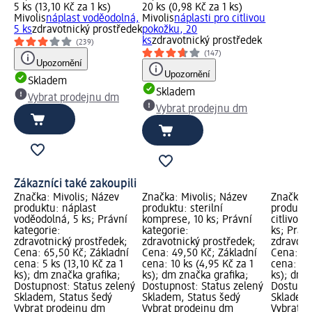
5 ks (13,10 Kč za 1 ks)
20 ks (0,98 Kč za 1 ks)
Mivolis
náplast voděodolná,
Mivolis
náplasti pro citlivou
5 ks
zdravotnický prostředek
pokožku, 20
ks
zdravotnický prostředek
(239)
(147)
Upozornění
Upozornění
Skladem
Skladem
Vybrat prodejnu dm
Vybrat prodejnu dm
Zákazníci také zakoupili
Značka: Mivolis; Název
Značka: Mivolis; Název
Značka: 
produktu: náplast
produktu: sterilní
produktu
voděodolná, 5 ks; Právní
komprese, 10 ks; Právní
citlivou 
kategorie:
kategorie:
ks; Právn
zdravotnický prostředek;
zdravotnický prostředek;
zdravotn
Cena: 65,50 Kč; Základní
Cena: 49,50 Kč; Základní
Cena: 19
cena: 5 ks (13,10 Kč za 1
cena: 10 ks (4,95 Kč za 1
cena: 10 
ks); dm značka grafika;
ks); dm značka grafika;
ks); dm 
Dostupnost: Status zelený
Dostupnost: Status zelený
Dostupno
Skladem, Status šedý
Skladem, Status šedý
Skladem,
Vybrat prodejnu dm
Vybrat prodejnu dm
Vybrat p