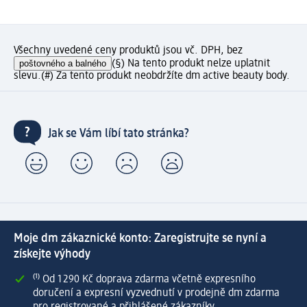
Všechny uvedené ceny produktů jsou vč. DPH, bez
poštovného a balného
(§) Na tento produkt nelze uplatnit
slevu.
(#) Za tento produkt neobdržíte dm active beauty body.
Jak se Vám líbí tato stránka?
Moje dm zákaznické konto: Zaregistrujte se nyní a
získejte výhody
⁽¹⁾ Od 1 290 Kč doprava zdarma včetně expresního
doručení a expresní vyzvednutí v prodejně dm zdarma
pro registrované a přihlášené zákazníky