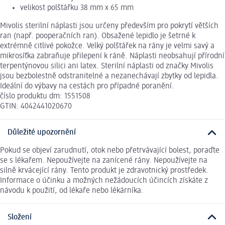
velikost polštářku 38 mm x 65 mm
Mivolis sterilní náplasti jsou určeny především pro pokrytí větších
ran (např. pooperačních ran). Obsažené lepidlo je šetrné k
extrémně citlivé pokožce. Velký polštářek na rány je velmi savý a
mikrosíťka zabraňuje přilepení k ráně. Náplasti neobsahují přírodní
terpentýnovou silici ani latex. Sterilní náplasti od značky Mivolis
jsou bezbolestně odstranitelné a nezanechávají zbytky od lepidla.
Ideální do výbavy na cestách pro případné poranění.
číslo produktu dm: 1551508
GTIN: 4042441020670
Důležité upozornění
Pokud se objeví zarudnutí, otok nebo přetrvávající bolest, poraďte
se s lékařem. Nepoužívejte na zanícené rány. Nepoužívejte na
silně krvácející rány. Tento produkt je zdravotnický prostředek.
Informace o účinku a možných nežádoucích účincích získáte z
návodu k použití, od lékaře nebo lékárníka.
Složení