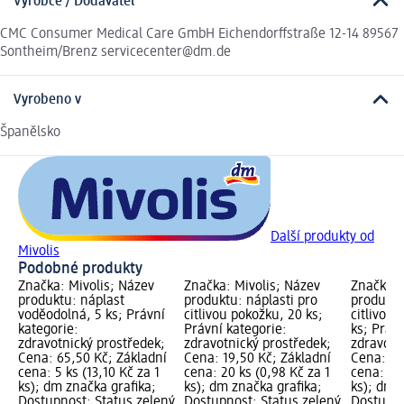
Výrobce / Dodavatel
CMC Consumer Medical Care GmbH Eichendorffstraße 12-14 89567
Sontheim/Brenz servicecenter@dm.de
Vyrobeno v
Španělsko
Další produkty od
Mivolis
Podobné produkty
Značka: Mivolis; Název
Značka: Mivolis; Název
Značka: 
produktu: náplast
produktu: náplasti pro
produktu
voděodolná, 5 ks; Právní
citlivou pokožku, 20 ks;
citlivou 
kategorie:
Právní kategorie:
ks; Právn
zdravotnický prostředek;
zdravotnický prostředek;
zdravotn
Cena: 65,50 Kč; Základní
Cena: 19,50 Kč; Základní
Cena: 19
cena: 5 ks (13,10 Kč za 1
cena: 20 ks (0,98 Kč za 1
cena: 10 
ks); dm značka grafika;
ks); dm značka grafika;
ks); dm 
Dostupnost: Status zelený
Dostupnost: Status zelený
Dostupno