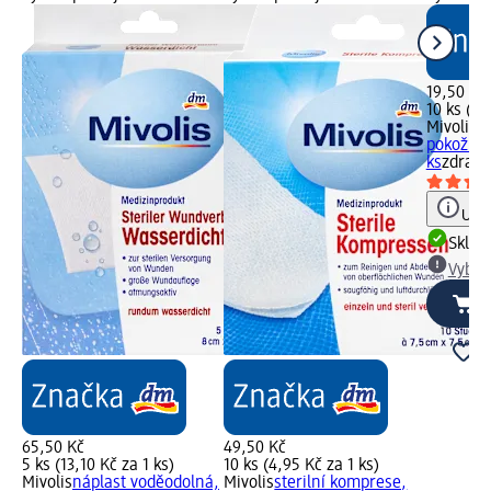
19,50 Kč
10 ks (1,
Mivolis
ná
pokožku 
ks
zdravo
Upoz
Skla
Vybra
65,50 Kč
49,50 Kč
5 ks (13,10 Kč za 1 ks)
10 ks (4,95 Kč za 1 ks)
Mivolis
náplast voděodolná,
Mivolis
sterilní komprese,