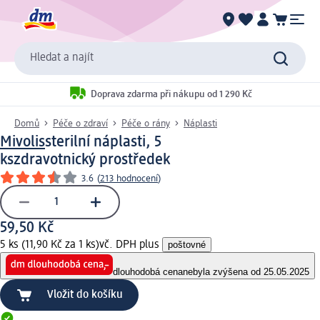
Hledat a najít
Doprava zdarma při nákupu od 1 290 Kč
Domů
Péče o zdraví
Péče o rány
Náplasti
Mivolis
sterilní náplasti, 5
ks
zdravotnický prostředek
3.6
(
213 hodnocení
)
59,50 Kč
5 ks (11,90 Kč za 1 ks)
vč. DPH plus
poštovné
dlouhodobá cena
nebyla zvýšena od 25.05.2025
Vložit do košíku