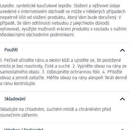
Lepidlo: syntetické kaučukové lepidlo. Složení a výživové údaje
uvedené v internetovém obchodě se může v některých případech
nepatrně lišit od složení produktu, který Vám bude doručený. V
případě, že Vám odlišnosti nebudou z jakýchkoliv důvodů
vyhovovat, využijte možnosti vrácení produktu v souladu s našimi
Všeobecnými obchodními podmínkami.
Použití
1. Pečlivě očistěte ránu a okolní kůži a ujistěte se, že postižené
místo je bez mastnoty, čisté a suché. 2. Vyjměte obvaz na rány ze
samostatného obalu. 3. Odloupněte ochrannou fólii. 4. Přiložte
obvaz a jemně zatlačte. Měňte obvaz na rány alespoň 1krát denně
a ránu kontrolujte.
Skladování
Skladujte na chladném, suchém místě a chráněném před
slunečním zářením.