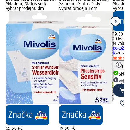
Skladem, Status šedý
Skladem, Status šedý
Skladem,
Vybrat prodejnu dm
Vybrat prodejnu dm
Vybrat p
19,50 Kč
10 ks (1,
Mivolis
ná
pokožku 
ks
zdravo
Upoz
Skla
Vybra
65,50 Kč
19,50 Kč