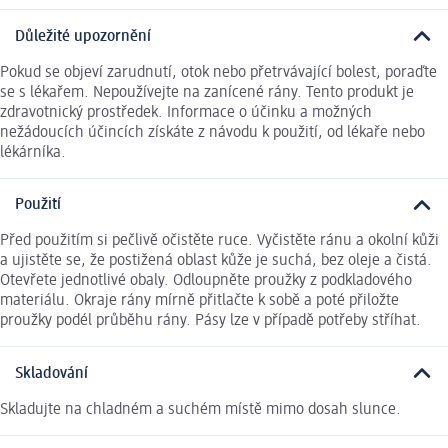
Důležité upozornění
Pokud se objeví zarudnutí, otok nebo přetrvávající bolest, poraďte
se s lékařem. Nepoužívejte na zanícené rány. Tento produkt je
zdravotnický prostředek. Informace o účinku a možných
nežádoucích účincích získáte z návodu k použití, od lékaře nebo
lékárníka.
Použití
Před použitím si pečlivě očistěte ruce. Vyčistěte ránu a okolní kůži
a ujistěte se, že postižená oblast kůže je suchá, bez oleje a čistá.
Otevřete jednotlivé obaly. Odloupněte proužky z podkladového
materiálu. Okraje rány mírně přitlačte k sobě a poté přiložte
proužky podél průběhu rány. Pásy lze v případě potřeby stříhat.
Skladování
Skladujte na chladném a suchém místě mimo dosah slunce.