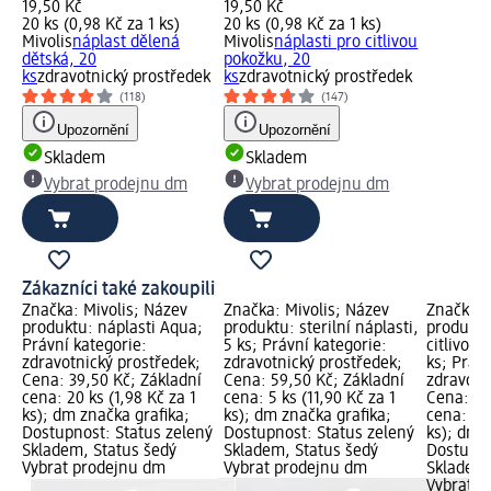
19,50 Kč
19,50 Kč
20 ks (0,98 Kč za 1 ks)
20 ks (0,98 Kč za 1 ks)
Mivolis
náplast dělená
Mivolis
náplasti pro citlivou
dětská, 20
pokožku, 20
ks
zdravotnický prostředek
ks
zdravotnický prostředek
(118)
(147)
Upozornění
Upozornění
Skladem
Skladem
Vybrat prodejnu dm
Vybrat prodejnu dm
Zákazníci také zakoupili
Značka: Mivolis; Název
Značka: Mivolis; Název
Značka: 
produktu: náplasti Aqua;
produktu: sterilní náplasti,
produktu
Právní kategorie:
5 ks; Právní kategorie:
citlivou 
zdravotnický prostředek;
zdravotnický prostředek;
ks; Právn
Cena: 39,50 Kč; Základní
Cena: 59,50 Kč; Základní
zdravotn
cena: 20 ks (1,98 Kč za 1
cena: 5 ks (11,90 Kč za 1
Cena: 19
ks); dm značka grafika;
ks); dm značka grafika;
cena: 10 
Dostupnost: Status zelený
Dostupnost: Status zelený
ks); dm 
Skladem, Status šedý
Skladem, Status šedý
Dostupno
Vybrat prodejnu dm
Vybrat prodejnu dm
Skladem,
Vybrat p