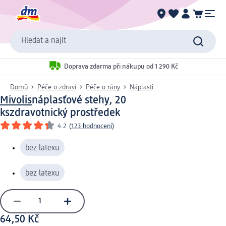
Hledat a najít
Doprava zdarma při nákupu od 1 290 Kč
Domů
Péče o zdraví
Péče o rány
Náplasti
Mivolis
náplasťové stehy, 20
ks
zdravotnický prostředek
4.2
(
123 hodnocení
)
bez latexu
bez latexu
64,50 Kč