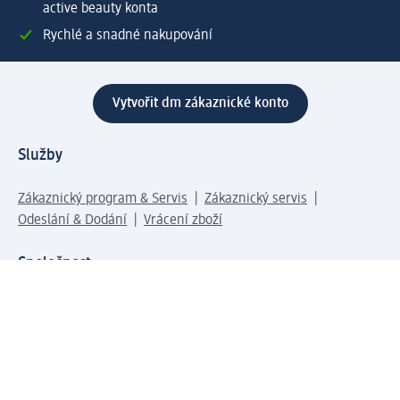
active beauty konta
Rychlé a snadné nakupování
Vytvořit dm zákaznické konto
Služby
Zákaznický program & Servis
Zákaznický servis
Odeslání & Dodání
Vrácení zboží
Společnost
O společnosti
Společenská odpovědnost
Kariéra
Press centrum
Svět dm