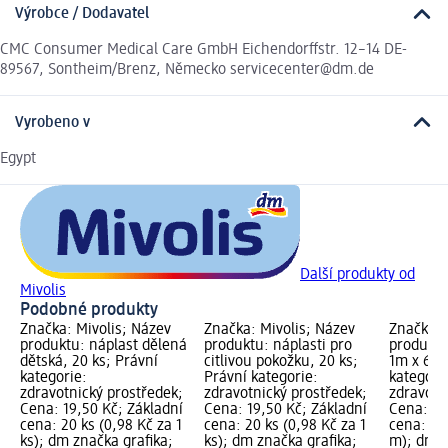
Výrobce / Dodavatel
CMC Consumer Medical Care GmbH Eichendorffstr. 12–14 DE-
89567, Sontheim/Brenz, Německo servicecenter@dm.de
Vyrobeno v
Egypt
Další produkty od
Mivolis
Podobné produkty
Značka: Mivolis; Název
Značka: Mivolis; Název
Značka: 
produktu: náplast dělená
produktu: náplasti pro
produktu
dětská, 20 ks; Právní
citlivou pokožku, 20 ks;
1m x 6cm
kategorie:
Právní kategorie:
kategori
zdravotnický prostředek;
zdravotnický prostředek;
zdravotn
Cena: 19,50 Kč; Základní
Cena: 19,50 Kč; Základní
Cena: 24
cena: 20 ks (0,98 Kč za 1
cena: 20 ks (0,98 Kč za 1
cena: 1 
ks); dm značka grafika;
ks); dm značka grafika;
m); dm z