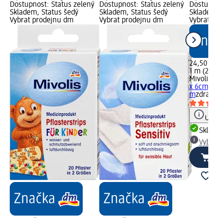
Dostupnost: Status zelený
Dostupnost: Status zelený
Dostupno
Skladem, Status šedý
Skladem, Status šedý
Skladem,
Vybrat prodejnu dm
Vybrat prodejnu dm
Vybrat p
24,50 Kč
1 m (24,
Mivolis
n
x 6cm, 1
m
zdravo
Upoz
Skla
Vybra