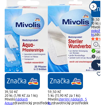
19,50 Kč
10 ks (1,
Mivolis
ná
pokožku 
ks
zdravo
Upoz
Skla
Vybra
39,50 Kč
59,50 Kč
20 ks (1,98 Kč za 1 ks)
5 ks (11,90 Kč za 1 ks)
Mivolis
náplasti
Mivolis
sterilní náplasti, 5
Aqua
zdravotnický prostředek
ks
zdravotnický prostředek