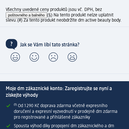
Všechny uvedené ceny produktů jsou vč. DPH, bez
poštovného a balného
(§) Na tento produkt nelze uplatnit
slevu.
(#) Za tento produkt neobdržíte dm active beauty body.
Jak se Vám líbí tato stránka?
Moje dm zákaznické konto: Zaregistrujte se nyní a
získejte výhody
⁽¹⁾ Od 1 290 Kč doprava zdarma včetně expresního
doručení a expresní vyzvednutí v prodejně dm zdarma
pro registrované a přihlášené zákazníky
Spousta výhod díky propojení dm zákaznického a dm