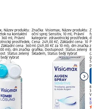
x; Název produktu:
Značka: Visiomax; Název produktu:
Značka: Vis
tok na kontaktní
oční sprej Sensitiv, 10 ml; Právní
fyziologický
, 360 ml; Právní
kategorie: zdravotnický prostředek;
druhy konta
otnický prostředek;
Cena: 249,00 Kč; Základní cena: 10
Právní kate
 Základní cena: 360
ml (249,00 Kč za 10 ml); dm značka
zdravotnick
 100 ml); dm značka
grafika; Dostupnost: Status zelený
89,50 Kč; Z
ost: Status zelený
Skladem, Status šedý Vybrat
(24,86 Kč z
 šedý Vybrat
grafika; Do
Skladem, St
prodejnu d
89,50 Kč
360 ml (24,
Visiomax
fyz
všechny dru
ml
zdravotni