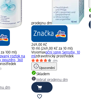
Upozorn
Skladem
Vybrat p
prodejnu dm
249,00 Kč
10 ml (249,00 Kč za 10 ml)
 za 100 ml)
Visiomax
oční sprej Sensitiv, 10
ovaný roztok na
ml
zdravotnický prostředek
+ pouzdro, 360
(59)
prostředek
Upozornění
5)
Skladem
Vybrat prodejnu dm
jnu dm