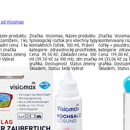
 od Visiomax
ázev produktu:
Značka: Visiomax; Název produktu:
Značka: Visioma
 zamlžení, 1 ks;
fyziologický roztok pro všechny typy
kombinovaný roz
adní cena: 1 ks
kontaktních čoček, 100 ml; Právní
čočky + pouzdro
dm značka
kategorie: zdravotnický prostředek;
kategorie: zdrav
 Status zelený
Cena: 39,50 Kč; Základní cena: 100
Cena: 119,00 Kč;
ý Vybrat
ml (39,50 Kč za 100 ml); dm značka
ml (33,06 Kč za
grafika; Dostupnost: Status zelený
grafika; Dostupn
Skladem, Status šedý Vybrat
Skladem, Status