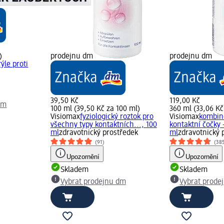
)
prodejnu dm
prodejnu dm
ýle proti
39,50 Kč
119,00 Kč
dm
100 ml (39,50 Kč za 100 ml)
360 ml (33,06 Kč
Visiomax
fyziologický roztok pro
Visiomax
kombin
všechny typy kontaktních..., 100
kontaktní čočky 
ml
zdravotnický prostředek
ml
zdravotnický 
(91)
(38
Upozornění
Upozornění
Skladem
Skladem
Vybrat prodejnu dm
Vybrat prode