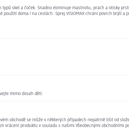
ch typů skel a čoček. Snadno eliminuje mastnotu, prach a otisky prs
 použití doma i na cestách. Sprej VISIOMAX chrání povrch brýlí a pr
ávejte mimo dosah dětí.
ovém obchodě se může v některých případech nepatrně lišit od slož
osti vrácení produktu v souladu s našimi Všeobecnými obchodními 