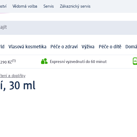
ství
Vědomá volba
Servis
Zákaznický servis
ajít
ld
Vlasová kosmetika
Péče o zdraví
Výživa
Péče o dítě
Domá
(1)
Expresní vyzvednutí do 60 minut
 290 Kč
čtení a doplňky
í, 30 ml