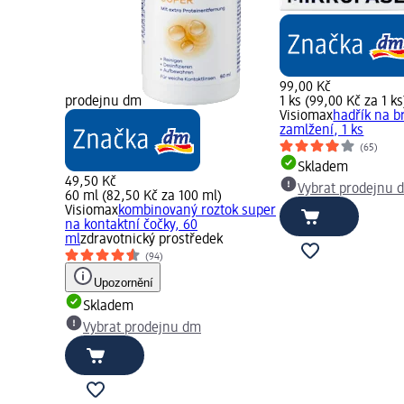
99,00 Kč
prodejnu dm
1 ks (99,00 Kč za 1 ks
Visiomax
hadřík na br
zamlžení, 1 ks
(65)
Skladem
49,50 Kč
Vybrat prodejnu 
60 ml (82,50 Kč za 100 ml)
Visiomax
kombinovaný roztok super
na kontaktní čočky, 60
ml
zdravotnický prostředek
(94)
Upozornění
Skladem
Vybrat prodejnu dm