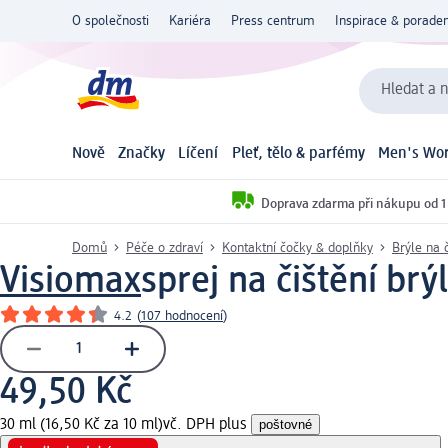
O společnosti
Kariéra
Press centrum
Inspirace & poraden
Hledat a n
Nově
Značky
Líčení
Pleť, tělo & parfémy
Men's Wor
Doprava zdarma při nákupu od 1
Domů
Péče o zdraví
Kontaktní čočky & doplňky
Brýle na 
Visiomax
sprej na čištění brýl
4.2
(
107 hodnocení
)
49,50 Kč
30 ml (16,50 Kč za 10 ml)
vč. DPH plus
poštovné