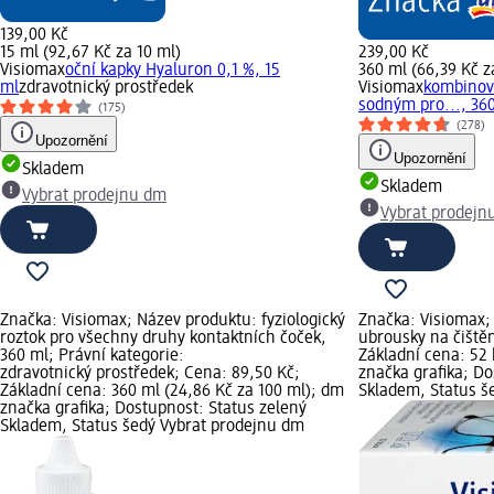
139,00 Kč
15 ml (92,67 Kč za 10 ml)
239,00 Kč
Visiomax
oční kapky Hyaluron 0,1 %, 15
360 ml (66,39 Kč z
ml
zdravotnický prostředek
Visiomax
kombinov
sodným pro..., 36
(175)
(278)
Upozornění
Upozornění
Skladem
Skladem
Vybrat prodejnu dm
Vybrat prodejn
Značka: Visiomax; Název produktu: fyziologický
Značka: Visiomax;
roztok pro všechny druhy kontaktních čoček,
ubrousky na čištěn
360 ml; Právní kategorie:
Základní cena: 52 
zdravotnický prostředek; Cena: 89,50 Kč;
značka grafika; Do
Základní cena: 360 ml (24,86 Kč za 100 ml); dm
Skladem, Status š
značka grafika; Dostupnost: Status zelený
Skladem, Status šedý Vybrat prodejnu dm