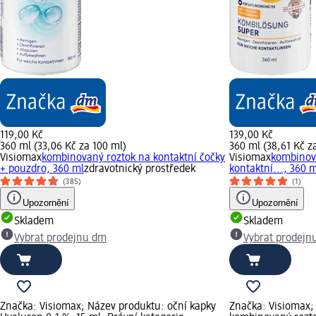
119,00 Kč
139,00 Kč
360 ml (33,06 Kč za 100 ml)
360 ml (38,61 Kč z
Visiomax
kombinovaný roztok na kontaktní čočky
Visiomax
kombinov
+ pouzdro, 360 ml
zdravotnický prostředek
kontaktní..., 360 
(385)
(1)
Upozornění
Upozornění
Skladem
Skladem
Vybrat prodejnu dm
Vybrat prodejn
Značka: Visiomax; Název produktu: oční kapky
Značka: Visiomax;