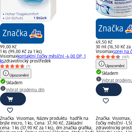
49,50 Kč
99,00 Kč
30 ml (16,50 Kč za
1 ks (99,00 Kč za 1 ks)
Visiomax
sprej na č
Visiomax
kontaktní čočky měsíční -4,00 DP, 1
(107)
ks
zdravotnický prostředek
Upozornění
(7)
Skladem
Upozornění
Vybrat prodejn
Skladem
Vybrat prodejnu dm
Značka: Visiomax; Název produktu: hadřík na
Značka: Visiomax;
brýle micro, 1 ks; Cena: 37,90 Kč; Základní
čočky měsíční -1,50
cena: 1 ks (37,90 Kč za 1 ks); dm značka grafika;
zdravotnický prost