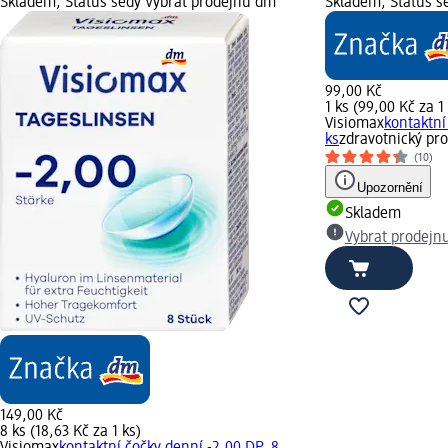
Skladem, Status šedý Vybrat prodejnu dm
Skladem, Status š
99,00 Kč
1 ks (99,00 Kč za 1
Visiomax
kontaktní
ks
zdravotnický pr
(10)
Upozornění
Skladem
Vybrat prodejn
149,00 Kč
8 ks (18,63 Kč za 1 ks)
Visiomax
kontaktní čočky denní -2,00 DP, 8