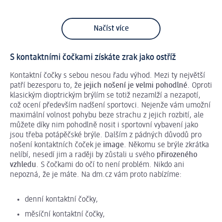
Načíst více
S kontaktními čočkami získáte zrak jako ostříž
Kontaktní čočky s sebou nesou řadu výhod. Mezi ty největší
patří bezesporu to, že
jejich nošení je velmi pohodlné
. Oproti
klasickým dioptrickým brýlím se totiž nezamlží a nezapotí,
což ocení především nadšení sportovci. Nejenže vám umožní
maximální volnost pohybu beze strachu z jejich rozbití, ale
můžete díky nim pohodlně nosit i sportovní vybavení jako
jsou třeba potápěčské brýle. Dalším z pádných důvodů pro
nošení kontaktních čoček je
image
. Někomu se brýle zkrátka
nelíbí, nesedí jim a raději by zůstali u svého
přirozeného
vzhledu
. S čočkami do očí to není problém. Nikdo ani
nepozná, že je máte. Na dm.cz vám proto nabízíme:
denní kontaktní čočky,
měsíční kontaktní čočky,