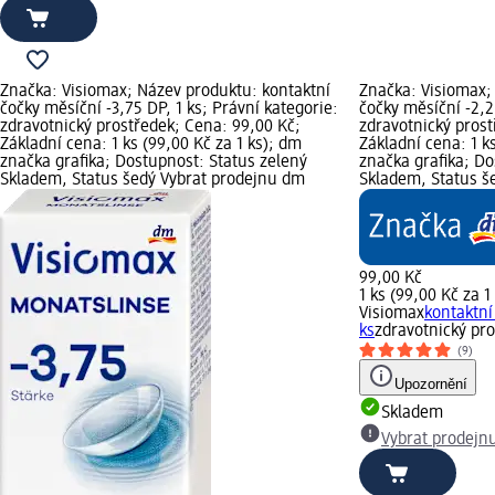
Značka: Visiomax; Název produktu: kontaktní
Značka: Visiomax;
čočky měsíční -3,75 DP, 1 ks; Právní kategorie:
čočky měsíční -2,2
zdravotnický prostředek; Cena: 99,00 Kč;
zdravotnický prost
Základní cena: 1 ks (99,00 Kč za 1 ks); dm
Základní cena: 1 k
značka grafika; Dostupnost: Status zelený
značka grafika; Do
Skladem, Status šedý Vybrat prodejnu dm
Skladem, Status š
99,00 Kč
1 ks (99,00 Kč za 1
Visiomax
kontaktní
ks
zdravotnický pr
(9)
Upozornění
Skladem
Vybrat prodejn