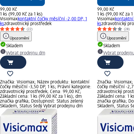
99,00 Kč
99,00 Kč
1 ks (99,00 Kč za 1 ks)
1 ks (99,00 Kč za 1
Visiomax
kontaktní čočky měsíční -2,00 DP, 1
Visiomax
kontaktní
ks
zdravotnický prostředek
ks
zdravotnický pr
(22)
(28)
Upozornění
Upozornění
Skladem
Skladem
Vybrat prodejnu dm
Vybrat prodejn
Značka: Visiomax; Název produktu: kontaktní
Značka: Visiomax;
čočky měsíční -3,50 DP, 1 ks; Právní kategorie:
čočky měsíční -2,7
zdravotnický prostředek; Cena: 99,00 Kč;
zdravotnický prost
Základní cena: 1 ks (99,00 Kč za 1 ks); dm
Základní cena: 1 k
značka grafika; Dostupnost: Status zelený
značka grafika; Do
Skladem, Status šedý Vybrat prodejnu dm
Skladem, Status š