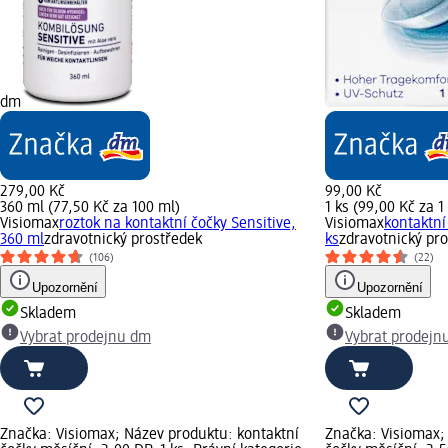
dm
279,00 Kč
99,00 Kč
360 ml (77,50 Kč za 100 ml)
1 ks (99,00 Kč za 1
Visiomax
roztok na kontaktní čočky Sensitive,
Visiomax
kontaktní
360 ml
zdravotnický prostředek
ks
zdravotnický pr
(106)
(22)
Upozornění
Upozornění
Skladem
Skladem
Vybrat prodejnu dm
Vybrat prodejn
Značka: Visiomax; Název produktu: kontaktní
Značka: Visiomax;