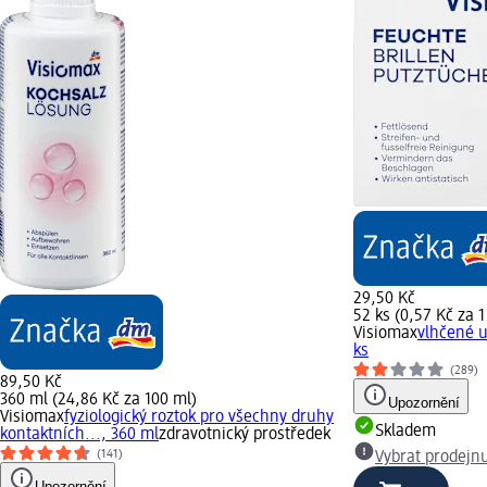
29,50 Kč
52 ks (0,57 Kč za 1
Visiomax
vlhčené u
ks
(289)
89,50 Kč
360 ml (24,86 Kč za 100 ml)
Upozornění
Visiomax
fyziologický roztok pro všechny druhy
Skladem
kontaktních..., 360 ml
zdravotnický prostředek
(141)
Vybrat prodejn
Upozornění