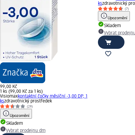
ks
zdravotnický pr
(7)
Upozornění
Skladem
Vybrat prodejn
99,00 Kč
1 ks (99,00 Kč za 1 ks)
Visiomax
kontaktní čočky měsíční -3,00 DP, 1
ks
zdravotnický prostředek
(29)
Upozornění
Skladem
Vybrat prodejnu dm