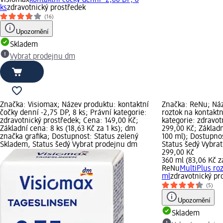
ks
zdravotnický prostředek
(16)
Upozornění
Skladem
Vybrat prodejnu dm
Značka: Visiomax; Název produktu: kontaktní
Značka: ReNu; Náz
čočky denní -2,75 DP, 8 ks; Právní kategorie:
roztok na kontaktn
zdravotnický prostředek; Cena: 149,00 Kč;
kategorie: zdravot
Základní cena: 8 ks (18,63 Kč za 1 ks); dm
299,00 Kč; Základn
značka grafika; Dostupnost: Status zelený
100 ml); Dostupno
Skladem, Status šedý Vybrat prodejnu dm
Status šedý Vybra
299,00 Kč
360 ml (83,06 Kč z
ReNu
MultiPlus roz
ml
zdravotnický pr
(5)
Upozornění
Skladem