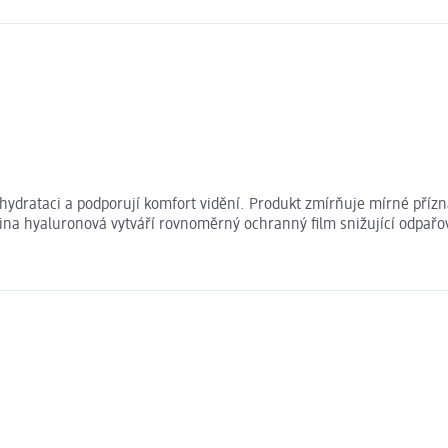
 hydrataci a podporují komfort vidění. Produkt zmírňuje mírné příz
lina hyaluronová vytváří rovnoměrný ochranný film snižující odpařov