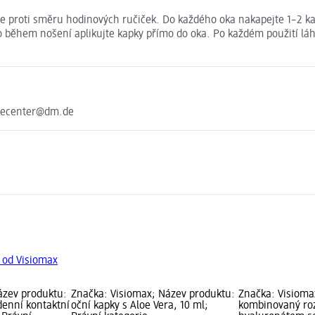
e proti směru hodinových ručiček. Do každého oka nakapejte 1–2 kap
o během nošení aplikujte kapky přímo do oka. Po každém použití láh
icecenter@dm.de
 od Visiomax
ázev produktu:
Značka: Visiomax; Název produktu:
Značka: Visioma
denní kontaktní
oční kapky s Aloe Vera, 10 ml;
kombinovaný roz