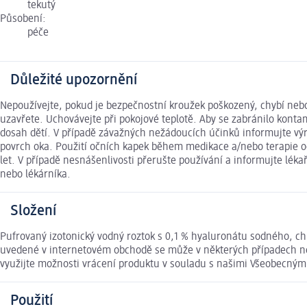
tekutý
Působení:
péče
Důležité upozornění
Nepoužívejte, pokud je bezpečnostní kroužek poškozený, chybí nebo 
uzavřete. Uchovávejte při pokojové teplotě. Aby se zabránilo konta
dosah dětí. V případě závažných nežádoucích účinků informujte výro
povrch oka. Použití očních kapek během medikace a/nebo terapie očí
let. V případě nesnášenlivosti přerušte používání a informujte lék
nebo lékárníka.
Složení
Pufrovaný izotonický vodný roztok s 0,1 % hyaluronátu sodného, c
uvedené v internetovém obchodě se může v některých případech nep
využijte možnosti vrácení produktu v souladu s našimi Všeobecný
Použití