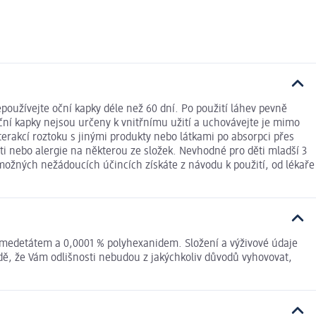
oužívejte oční kapky déle než 60 dní. Po použití láhev pevně
ční kapky nejsou určeny k vnitřnímu užití a uchovávejte je mimo
erakcí roztoku s jinými produkty nebo látkami po absorpci přes
ti nebo alergie na některou ze složek. Nevhodné pro děti mladší 3
 možných nežádoucích účincích získáte z návodu k použití, od lékaře
umedetátem a 0,0001 % polyhexanidem. Složení a výživové údaje
dě, že Vám odlišnosti nebudou z jakýchkoliv důvodů vyhovovat,