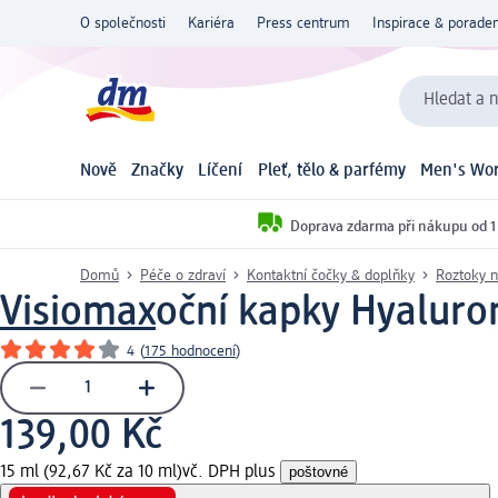
O společnosti
Kariéra
Press centrum
Inspirace & poraden
Hledat a n
Nově
Značky
Líčení
Pleť, tělo & parfémy
Men's Wor
Doprava zdarma při nákupu od 1
Domů
Péče o zdraví
Kontaktní čočky & doplňky
Roztoky n
Visiomax
oční kapky Hyaluron
4
(
175 hodnocení
)
139,00 Kč
15 ml (92,67 Kč za 10 ml)
vč. DPH plus
poštovné