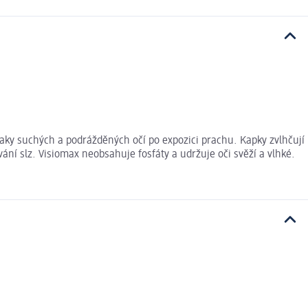
naky suchých a podrážděných očí po expozici prachu. Kapky zvlhčují
ání slz. Visiomax neobsahuje fosfáty a udržuje oči svěží a vlhké.