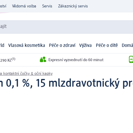
ství
Vědomá volba
Servis
Zákaznický servis
ajít
ld
Vlasová kosmetika
Péče o zdraví
Výživa
Péče o dítě
Domá
(1)
Expresní vyzvednutí do 60 minut
 290 Kč
a kontaktní čočky & oční kapky
 0,1 %, 15 ml
zdravotnický p