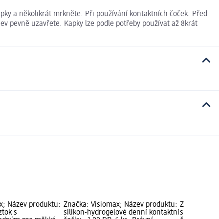
ky a několikrát mrkněte. Při používání kontaktních čoček: Před
ev pevně uzavřete. Kapky lze podle potřeby používat až 8krát
x; Název produktu:
Značka: Visiomax; Název produktu:
Značka: Vis
tok s
silikon-hydrogelové denní kontaktní
silikon-hyd