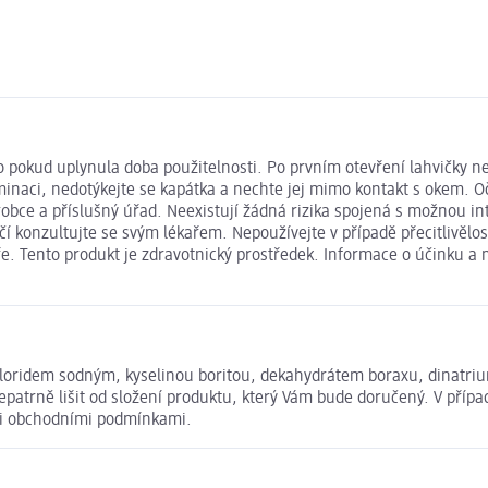
pokud uplynula doba použitelnosti. Po prvním otevření lahvičky nep
minaci, nedotýkejte se kapátka a nechte jej mimo kontakt s okem. O
bce a příslušný úřad. Neexistují žádná rizika spojená s možnou int
 konzultujte se svým lékařem. Nepoužívejte v případě přecitlivělos
aře. Tento produkt je zdravotnický prostředek. Informace o účinku a
hloridem sodným, kyselinou boritou, dekahydrátem boraxu, dinatri
atrně lišit od složení produktu, který Vám bude doručený. V přípa
mi obchodními podmínkami.