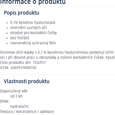
Informace o produktu
Popis produktu
0,1% kyselina hyaluronová
zmírnění suchých očí
vhodné pro kontaktní čočky
bez fosfátů
rovnoměrný ochranný film
Visiomax oční kapky s 0,1 % kyselinou hyaluronovou poskytují očím
oči i při dlouhé práci u obrazovky a nošení kontaktních čoček. Kyse
číslo produktu dm: 1314957
GTIN: 4069559000110
Vlastnosti produktu
Doporučený věk:
od 3 let
Efekt:
hydratační
Textura / konzistence / aplikace: