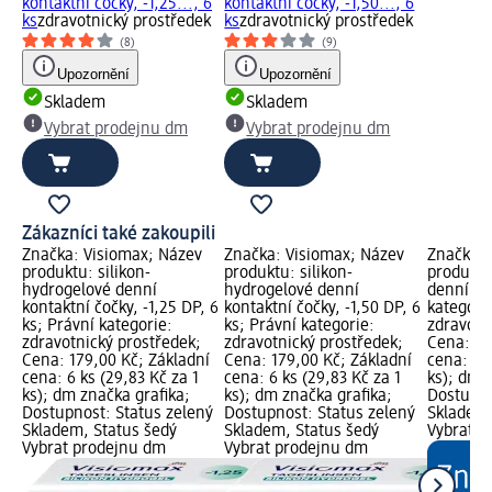
kontaktní čočky, -1,25..., 6
kontaktní čočky, -1,50..., 6
ks
zdravotnický prostředek
ks
zdravotnický prostředek
(8)
(9)
Upozornění
Upozornění
Skladem
Skladem
Vybrat prodejnu dm
Vybrat prodejnu dm
Zákazníci také zakoupili
Značka: Visiomax; Název
Značka: Visiomax; Název
Značka: 
produktu: silikon-
produktu: silikon-
produktu
hydrogelové denní
hydrogelové denní
denní -1,
kontaktní čočky, -1,25 DP, 6
kontaktní čočky, -1,50 DP, 6
kategori
ks; Právní kategorie:
ks; Právní kategorie:
zdravotn
zdravotnický prostředek;
zdravotnický prostředek;
Cena: 14
Cena: 179,00 Kč; Základní
Cena: 179,00 Kč; Základní
cena: 8 k
cena: 6 ks (29,83 Kč za 1
cena: 6 ks (29,83 Kč za 1
ks); dm 
ks); dm značka grafika;
ks); dm značka grafika;
Dostupno
Dostupnost: Status zelený
Dostupnost: Status zelený
Skladem,
Skladem, Status šedý
Skladem, Status šedý
Vybrat p
Vybrat prodejnu dm
Vybrat prodejnu dm