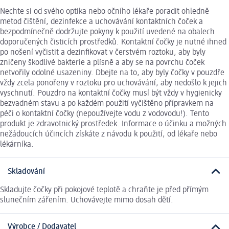
Nechte si od svého optika nebo očního lékaře poradit ohledně
metod čištění, dezinfekce a uchovávání kontaktních čoček a
bezpodmínečně dodržujte pokyny k použití uvedené na obalech
doporučených čisticích prostředků. Kontaktní čočky je nutné ihned
po nošení vyčistit a dezinfikovat v čerstvém roztoku, aby byly
zničeny škodlivé bakterie a plísně a aby se na povrchu čoček
netvořily odolné usazeniny. Dbejte na to, aby byly čočky v pouzdře
vždy zcela ponořeny v roztoku pro uchovávání, aby nedošlo k jejich
vyschnutí. Pouzdro na kontaktní čočky musí být vždy v hygienicky
bezvadném stavu a po každém použití vyčištěno přípravkem na
péči o kontaktní čočky (nepoužívejte vodu z vodovodu!). Tento
produkt je zdravotnický prostředek. Informace o účinku a možných
nežádoucích účincích získáte z návodu k použití, od lékaře nebo
lékárníka.
Skladování
Skladujte čočky při pokojové teplotě a chraňte je před přímým
slunečním zářením. Uchovávejte mimo dosah dětí.
Výrobce / Dodavatel