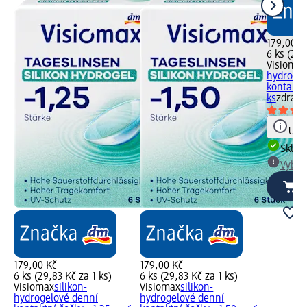
179,00 K
6 ks (29,
Visiomax
hydrogel
kontaktní
ks
zdravo
Upoz
Skla
Vybra
179,00 Kč
179,00 Kč
6 ks (29,83 Kč za 1 ks)
6 ks (29,83 Kč za 1 ks)
Visiomax
silikon-
Visiomax
silikon-
hydrogelové denní
hydrogelové denní