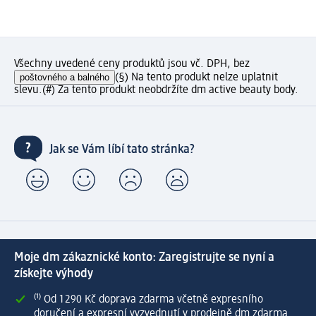
Všechny uvedené ceny produktů jsou vč. DPH, bez
poštovného a balného
(§) Na tento produkt nelze uplatnit
slevu.
(#) Za tento produkt neobdržíte dm active beauty body.
Jak se Vám líbí tato stránka?
Moje dm zákaznické konto: Zaregistrujte se nyní a
získejte výhody
⁽¹⁾ Od 1 290 Kč doprava zdarma včetně expresního
doručení a expresní vyzvednutí v prodejně dm zdarma