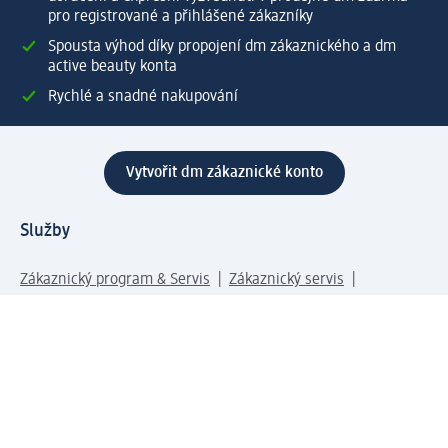
pro registrované a přihlášené zákazníky
Spousta výhod díky propojení dm zákaznického a dm
active beauty konta
Rychlé a snadné nakupování
Vytvořit dm zákaznické konto
Služby
Zákaznický program & Servis
Zákaznický servis
Odeslání & Dodání
Vrácení zboží
Společnost
O společnosti
Společenská odpovědnost
Kariéra
Press centrum