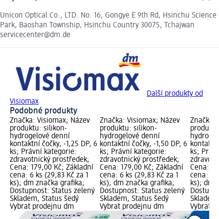
Unicon Optical Co., LTD. No. 16, Gongye E 9th Rd, Hsinchu Science
Park, Baoshan Township, Hsinchu Country 30075, Tchajwan
servicecenter@dm.de
Další produkty od
Visiomax
Podobné produkty
Značka: Visiomax; Název
Značka: Visiomax; Název
Značka: 
produktu: silikon-
produktu: silikon-
produktu:
hydrogelové denní
hydrogelové denní
hydrogel
kontaktní čočky, -1,25 DP, 6
kontaktní čočky, -1,50 DP, 6
kontaktní
ks; Právní kategorie:
ks; Právní kategorie:
ks; Právn
zdravotnický prostředek;
zdravotnický prostředek;
zdravotn
Cena: 179,00 Kč; Základní
Cena: 179,00 Kč; Základní
Cena: 17
cena: 6 ks (29,83 Kč za 1
cena: 6 ks (29,83 Kč za 1
cena: 6 k
ks); dm značka grafika;
ks); dm značka grafika;
ks); dm 
Dostupnost: Status zelený
Dostupnost: Status zelený
Dostupno
Skladem, Status šedý
Skladem, Status šedý
Skladem,
Vybrat prodejnu dm
Vybrat prodejnu dm
Vybrat p