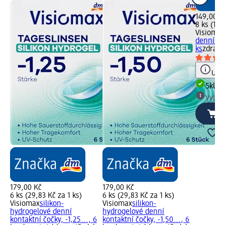
149,00 K
8 ks (18,
Visiomax
denní -1,
ks
zdravo
Upoz
Skla
Vybra
179,00 Kč
179,00 Kč
6 ks (29,83 Kč za 1 ks)
6 ks (29,83 Kč za 1 ks)
Visiomax
silikon-
Visiomax
silikon-
hydrogelové denní
hydrogelové denní
kontaktní čočky, -1,25..., 6
kontaktní čočky, -1,50..., 6