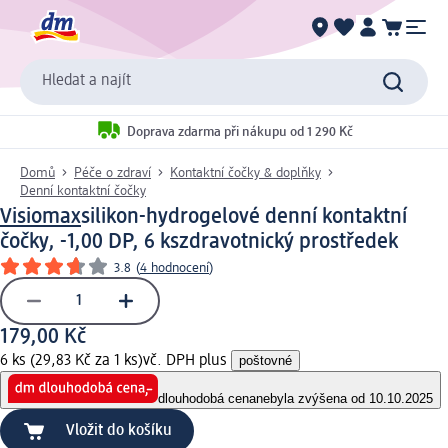
Hledat a najít
Doprava zdarma při nákupu od 1 290 Kč
Domů
Péče o zdraví
Kontaktní čočky & doplňky
Denní kontaktní čočky
Visiomax
silikon-hydrogelové denní kontaktní
čočky, -1,00 DP, 6 ks
zdravotnický prostředek
3.8
(
4 hodnocení
)
179,00 Kč
6 ks (29,83 Kč za 1 ks)
vč. DPH plus
poštovné
dlouhodobá cena
nebyla zvýšena od 10.10.2025
Vložit do košíku