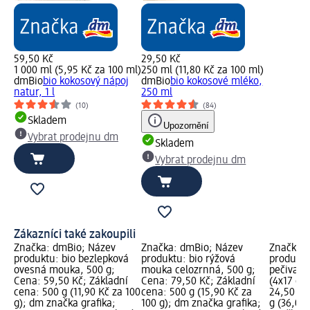
59,50 Kč
29,50 Kč
1 000 ml (5,95 Kč za 100 ml)
250 ml (11,80 Kč za 100 ml)
dmBio
bio kokosový nápoj
dmBio
bio kokosové mléko,
natur, 1 l
250 ml
(10)
(84)
Skladem
Upozornění
Vybrat prodejnu dm
Skladem
Vybrat prodejnu dm
Zákazníci také zakoupili
Značka: dmBio; Název
Značka: dmBio; Název
Značka: 
produktu: bio bezlepková
produktu: bio rýžová
produktu
ovesná mouka, 500 g;
mouka celozrnná, 500 g;
pečiva 
Cena: 59,50 Kč; Základní
Cena: 79,50 Kč; Základní
(4x17 g),
cena: 500 g (11,90 Kč za 100
cena: 500 g (15,90 Kč za
24,50 Kč
g); dm značka grafika;
100 g); dm značka grafika;
g (36,03 