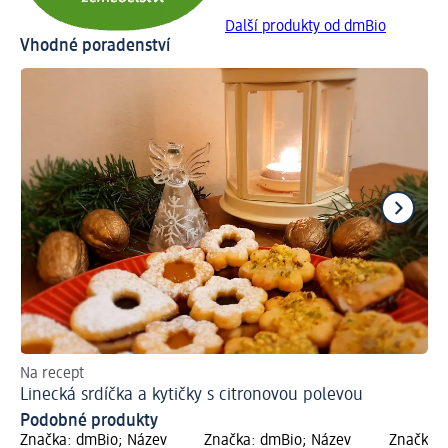
Další produkty od dmBio
Vhodné poradenství
Na recept
Do
Linecká srdíčka a kytičky s citronovou polevou
He
Podobné produkty
Značka: dmBio; Název
Značka: dmBio; Název
Značka: 