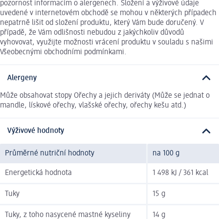
pozornost informacím o alergenech. Složení a výživové údaje
uvedené v internetovém obchodě se mohou v některých případech
nepatrně lišit od složení produktu, který Vám bude doručený. V
případě, že Vám odlišnosti nebudou z jakýchkoliv důvodů
vyhovovat, využijte možnosti vrácení produktu v souladu s našimi
Všeobecnými obchodními podmínkami.
Alergeny
Může obsahovat stopy Ořechy a jejich deriváty (Může se jednat o
mandle, lískové ořechy, vlašské ořechy, ořechy kešu atd.)
Výživové hodnoty
Průměrné nutriční hodnoty
na 100 g
Energetická hodnota
1 498 kJ / 361 kcal
Tuky
15 g
Tuky, z toho nasycené mastné kyseliny
14 g