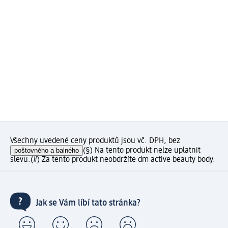
Všechny uvedené ceny produktů jsou vč. DPH, bez
poštovného a balného
(§) Na tento produkt nelze uplatnit
slevu.
(#) Za tento produkt neobdržíte dm active beauty body.
Jak se Vám líbí tato stránka?