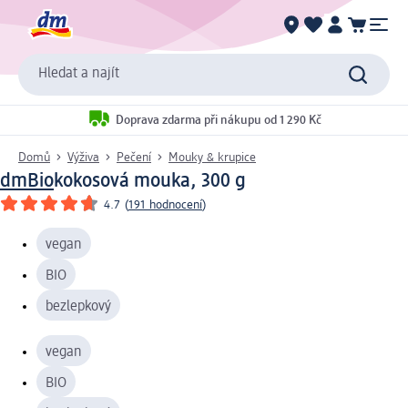
Hledat a najít
Doprava zdarma při nákupu od 1 290 Kč
Domů
Výživa
Pečení
Mouky & krupice
dmBio
kokosová mouka, 300 g
4.7
(
191 hodnocení
)
vegan
BIO
bezlepkový
vegan
BIO