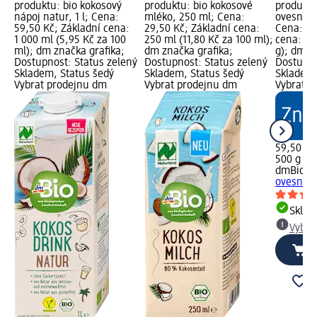
produktu: bio kokosový
produktu: bio kokosové
produktu
nápoj natur, 1 l; Cena:
mléko, 250 ml; Cena:
ovesná m
59,50 Kč; Základní cena:
29,50 Kč; Základní cena:
Cena: 59
1 000 ml (5,95 Kč za 100
250 ml (11,80 Kč za 100 ml);
cena: 500
ml); dm značka grafika;
dm značka grafika;
g); dm z
Dostupnost: Status zelený
Dostupnost: Status zelený
Dostupno
Skladem, Status šedý
Skladem, Status šedý
Skladem,
Vybrat prodejnu dm
Vybrat prodejnu dm
Vybrat p
59,50 Kč
500 g (11
dmBio
bi
ovesná 
Skla
Vybra