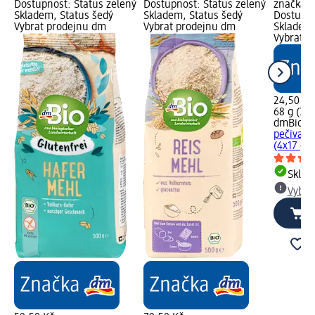
Dostupnost: Status zelený
Dostupnost: Status zelený
značka g
Skladem, Status šedý
Skladem, Status šedý
Dostupno
Vybrat prodejnu dm
Vybrat prodejnu dm
Skladem,
Vybrat p
24,50 Kč
68 g (36,
dmBio
ky
pečiva 
(4x17 g),
Skla
Vybra