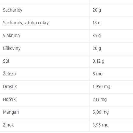
Sacharidy
20 g
Sacharidy, z toho cukry
18 g
Vláknina
35 g
Bílkoviny
20 g
Sůl
0,12 g
Železo
8 mg
Draslík
1 950 mg
Hořčík
233 mg
Mangan
5,06 mg
Zinek
3,95 mg