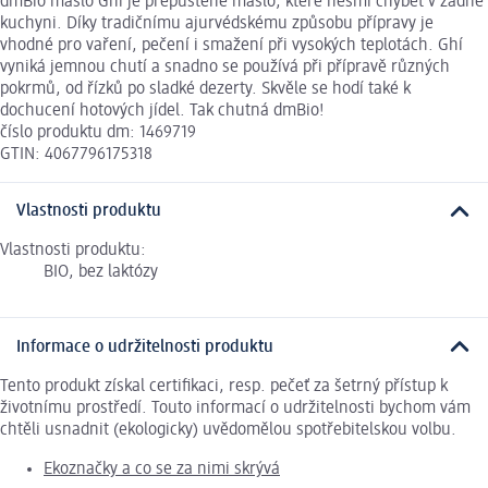
dmBio máslo Ghí je přepuštěné máslo, které nesmí chybět v žádné
kuchyni. Díky tradičnímu ajurvédskému způsobu přípravy je
vhodné pro vaření, pečení i smažení při vysokých teplotách. Ghí
vyniká jemnou chutí a snadno se používá při přípravě různých
pokrmů, od řízků po sladké dezerty. Skvěle se hodí také k
dochucení hotových jídel. Tak chutná dmBio!
číslo produktu dm: 1469719
GTIN: 4067796175318
Vlastnosti produktu
Vlastnosti produktu:
BIO, bez laktózy
Informace o udržitelnosti produktu
Tento produkt získal certifikaci, resp. pečeť za šetrný přístup k
životnímu prostředí. Touto informací o udržitelnosti bychom vám
chtěli usnadnit (ekologicky) uvědomělou spotřebitelskou volbu.
Ekoznačky a co se za nimi skrývá