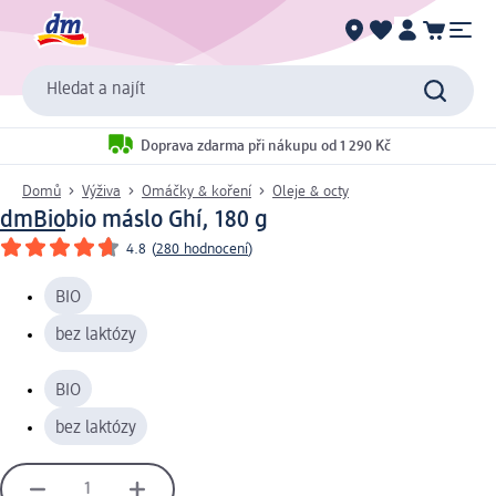
Hledat a najít
Doprava zdarma při nákupu od 1 290 Kč
Domů
Výživa
Omáčky & koření
Oleje & octy
dmBio
bio máslo Ghí, 180 g
4.8
(
280 hodnocení
)
BIO
bez laktózy
BIO
bez laktózy