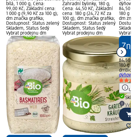
bílá, 1 000 g; Cena:
Zahradní bylinky, 180 g;
dýňová, 
99,00 Kč; Základní cena:
Cena: 44,50 Kč; Základní
84,50 Kč
1 000 g (9,90 Kč za 100 g);
cena: 180 g (24,72 Kč za
180 g (46
dm značka grafika;
100 g); dm značka grafika;
dm značk
Dostupnost: Status zelený
Dostupnost: Status zelený
Dostupno
Skladem, Status šedý
Skladem, Status šedý
Skladem,
Vybrat prodejnu dm
Vybrat prodejnu dm
Vybrat p
84,50 Kč
180 g (46
dmBio
bi
dýňová, 
Upoz
Skla
Vybra