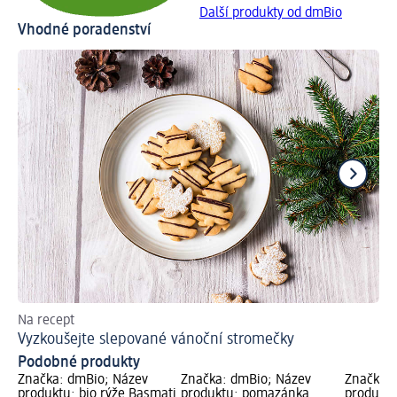
Další produkty od dmBio
Vhodné poradenství
Na recept
Dý
Vyzkoušejte slepované vánoční stromečky
Up
Podobné produkty
Značka: dmBio; Název
Značka: dmBio; Název
Značka: 
produktu: bio rýže Basmati
produktu: pomazánka
produktu