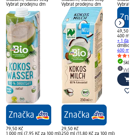
Vybrat prodejnu dm
Vybrat prodejnu dm
Vybrat p
49,50 Kč
400 ml (
+ 1 další
dmBio
bi
400 ml
Skla
Vybra
79,50 Kč
29,50 Kč
1 000 ml (7,95 Kč za 100 ml)
250 ml (11,80 Kč za 100 ml)