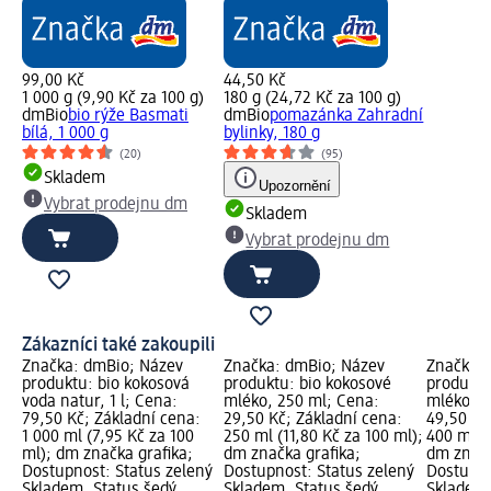
99,00 Kč
44,50 Kč
1 000 g (9,90 Kč za 100 g)
180 g (24,72 Kč za 100 g)
dmBio
bio rýže Basmati
dmBio
pomazánka Zahradní
bílá, 1 000 g
bylinky, 180 g
(20)
(95)
Skladem
Upozornění
Vybrat prodejnu dm
Skladem
Vybrat prodejnu dm
Zákazníci také zakoupili
Značka: dmBio; Název
Značka: dmBio; Název
Značka: 
produktu: bio kokosová
produktu: bio kokosové
produktu
voda natur, 1 l; Cena:
mléko, 250 ml; Cena:
mléko, 4
79,50 Kč; Základní cena:
29,50 Kč; Základní cena:
49,50 Kč
1 000 ml (7,95 Kč za 100
250 ml (11,80 Kč za 100 ml);
400 ml (1
ml); dm značka grafika;
dm značka grafika;
dm značk
Dostupnost: Status zelený
Dostupnost: Status zelený
Dostupno
Skladem, Status šedý
Skladem, Status šedý
Skladem,