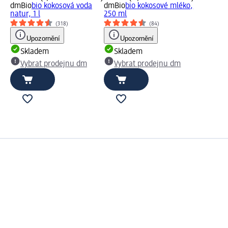
dmBio
bio kokosová voda
dmBio
bio kokosové mléko,
natur, 1 l
250 ml
(318)
(84)
Upozornění
Upozornění
Skladem
Skladem
Vybrat prodejnu dm
Vybrat prodejnu dm