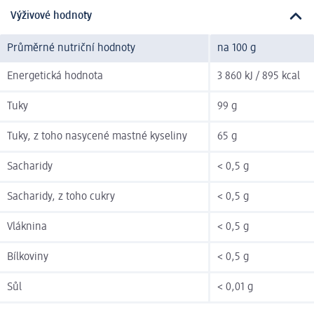
Výživové hodnoty
Průměrné nutriční hodnoty
na 100 g
Energetická hodnota
3 860 kJ / 895 kcal
Tuky
99 g
Tuky, z toho nasycené mastné kyseliny
65 g
Sacharidy
< 0,5 g
Sacharidy, z toho cukry
< 0,5 g
Vláknina
< 0,5 g
Bílkoviny
< 0,5 g
Sůl
< 0,01 g