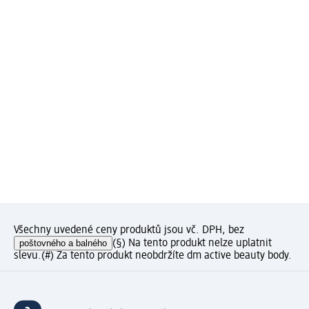
Všechny uvedené ceny produktů jsou vč. DPH, bez
poštovného a balného
(§) Na tento produkt nelze uplatnit
slevu.
(#) Za tento produkt neobdržíte dm active beauty body.