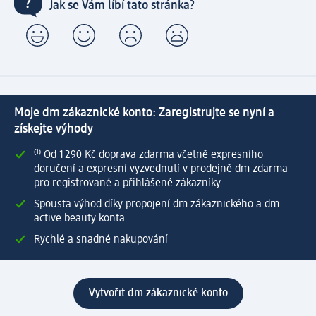
Jak se Vám líbí tato stránka?
Moje dm zákaznické konto: Zaregistrujte se nyní a
získejte výhody
⁽¹⁾ Od 1 290 Kč doprava zdarma včetně expresního
doručení a expresní vyzvednutí v prodejně dm zdarma
pro registrované a přihlášené zákazníky
Spousta výhod díky propojení dm zákaznického a dm
active beauty konta
Rychlé a snadné nakupování
Vytvořit dm zákaznické konto