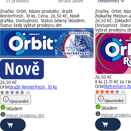
25 produktů
Seřadit podle:
Značka: Orbit; Název produktu: dražé
Značka: Orbit; Ná
Winterfresh, 10 ks; Cena: 26,50 Kč; Nově
žvýkačky Meloun a
grafika; Dostupnost: Status zelený Skladem,
26,50 Kč; Základní 
Status šedý Vybrat prodejnu dm
Dostupnost: Statu
Vybrat prodejnu 
26,50 Kč
8 ks (3,31 Kč za 1 k
26,50 Kč
Orbit
Refreshers ž
Orbit
dražé Winterfresh, 10 ks
(2)
(0)
Upozornění
Upozornění
Skladem
Skladem
Vybrat prodejn
Vybrat prodejnu dm