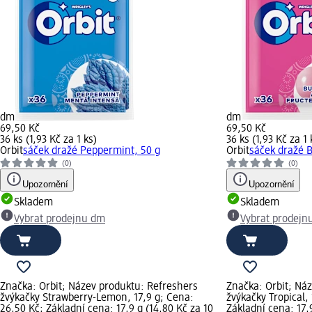
dm
dm
69,50 Kč
69,50 Kč
36 ks (1,93 Kč za 1 ks)
36 ks (1,93 Kč za 1 
Orbit
sáček dražé Peppermint, 50 g
Orbit
sáček dražé 
(0)
(0)
Upozornění
Upozornění
Skladem
Skladem
Vybrat prodejnu dm
Vybrat prodejn
Značka: Orbit; Název produktu: Refreshers
Značka: Orbit; Ná
žvýkačky Strawberry-Lemon, 17,9 g; Cena:
žvýkačky Tropical,
26,50 Kč; Základní cena: 17,9 g (14,80 Kč za 10
Základní cena: 17,9