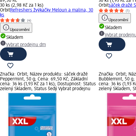
89,50 Kč
36 ks (1,93 Kč za 1 
30 ks (2,98 Kč za 1 ks)
Orbit
sáček dražé 
Orbit
Refreshers žvýkačky Meloun a malina, 30
(1)
ks
Upozornění
(4)
Skladem
Upozornění
Vybrat prodejn
Skladem
Vybrat prodejnu dm
Značka: Orbit; Název produktu: sáček dražé
Značka: Orbit; Ná
Peppermint, 50 g; Cena: 69,50 Kč; Základní
Bubblemint, 50 g;
cena: 36 ks (1,93 Kč za 1 ks); Dostupnost: Status
cena: 36 ks (1,93 K
zelený Skladem, Status šedý Vybrat prodejnu
zelený Skladem, S