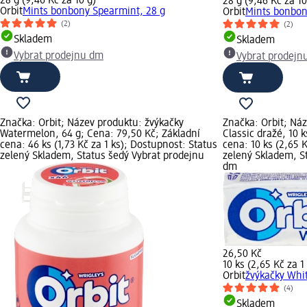
28 g (9,46 Kč za 10 g)
28 g (9,46 Kč za 10
Orbit
Mints bonbony Spearmint, 28 g
Orbit
Mints bonbon
(2)
(2)
Skladem
Skladem
Vybrat prodejnu dm
Vybrat prodejn
Značka: Orbit; Název produktu: žvýkačky
Značka: Orbit; Ná
Watermelon, 64 g; Cena: 79,50 Kč; Základní
Classic dražé, 10 
cena: 46 ks (1,73 Kč za 1 ks); Dostupnost: Status
cena: 10 ks (2,65 
zelený Skladem, Status šedý Vybrat prodejnu
zelený Skladem, S
dm
26,50 Kč
10 ks (2,65 Kč za 1
Orbit
žvýkačky Whit
(4)
Skladem