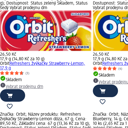
g); Dostupnost: Status zelený Skladem, Status
Dostupnost: Statu
šedý Vybrat prodejnu dm
Vybrat prodejnu 
26,50 Kč
26,50 Kč
17,9 g (14,80 Kč za 10 g)
17,9 g (14,80 Kč za
Orbit
Refreshers žvýkačky Strawberry-Lemon,
Orbit
Refreshers žv
17,9 g
(4)
(3)
Skladem
Skladem
Vybrat prodejn
Vybrat prodejnu dm
Značka: Orbit; Název produktu: Refreshers
Značka: Orbit; Ná
žvýkačky Strawberry-Lemon dóza, 67 g; Cena:
Blueberry, 14 g; C
89,50 Kč; Základní cena: 67 g (13,36 Kč za 10 g);
10 ks (2,65 Kč za 1