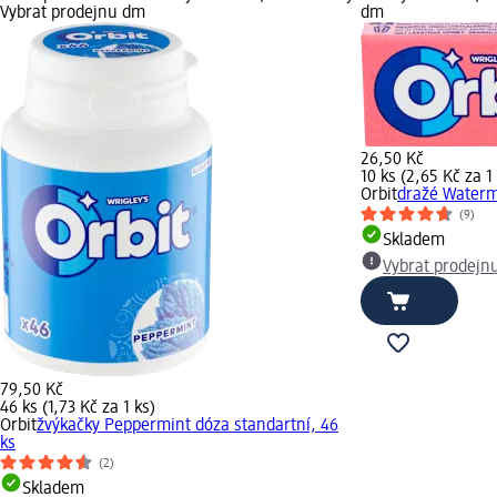
Vybrat prodejnu dm
dm
26,50 Kč
10 ks (2,65 Kč za 1
Orbit
dražé Waterm
(9)
Skladem
Vybrat prodejn
79,50 Kč
46 ks (1,73 Kč za 1 ks)
Orbit
žvýkačky Peppermint dóza standartní, 46
ks
(2)
Skladem