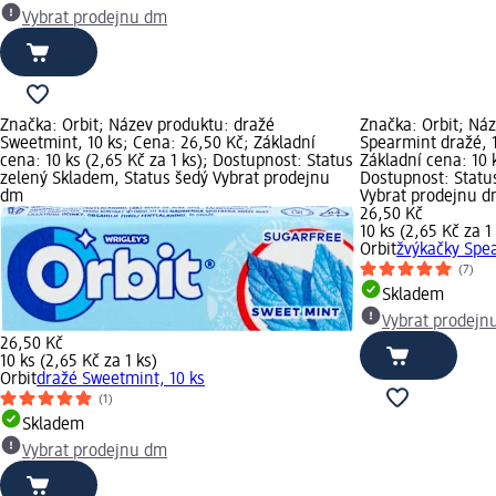
Vybrat prodejnu dm
Značka: Orbit; Název produktu: dražé
Značka: Orbit; Ná
Sweetmint, 10 ks; Cena: 26,50 Kč; Základní
Spearmint dražé, 1
cena: 10 ks (2,65 Kč za 1 ks); Dostupnost: Status
Základní cena: 10 k
zelený Skladem, Status šedý Vybrat prodejnu
Dostupnost: Statu
dm
Vybrat prodejnu 
26,50 Kč
10 ks (2,65 Kč za 1
Orbit
žvýkačky Spea
(7)
Skladem
Vybrat prodejn
26,50 Kč
10 ks (2,65 Kč za 1 ks)
Orbit
dražé Sweetmint, 10 ks
(1)
Skladem
Vybrat prodejnu dm