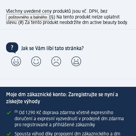
Všechny uvedené ceny produktů jsou vč. DPH, bez
poštovného a balného
(§) Na tento produkt nelze uplatnit
slevu.
(#) Za tento produkt neobdržíte dm active beauty body.
Jak se Vám líbí tato stránka?
Moje dm zákaznické konto: Zaregistrujte se nyní a
získejte výhody
⁽¹⁾ Od 1 290 Kč doprava zdarma včetně expresního
doručení a expresní vyzvednutí v prodejně dm zdarma
pro registrované a přihlášené zákazníky
Spousta výhod díky propojení dm zákaznického a dm