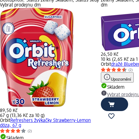
Dostupnost: Status zelený Skladem, Status šedý
zelený Skladem, S
Vybrat prodejnu dm
dm
26,50 Kč
10 ks (2,65 Kč za 1
Orbit
dražé Blueber
(2)
Upozornění
Skladem
Vybrat prodejn
89,50 Kč
67 g (13,36 Kč za 10 g)
Orbit
Refreshers žvýkačky Strawberry-Lemon
dóza, 67 g
(2)
Skladem