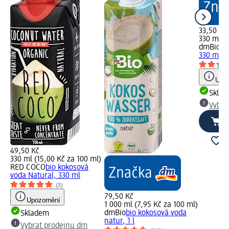
33,50 Kč
330 ml (1
dmBio
bi
330 ml
Upoz
Skla
Vybra
49,50 Kč
330 ml (15,00 Kč za 100 ml)
RED COCO
bio kokosová
voda Natural, 330 ml
(3)
79,50 Kč
Upozornění
1 000 ml (7,95 Kč za 100 ml)
dmBio
bio kokosová voda
Skladem
natur, 1 l
Vybrat prodejnu dm