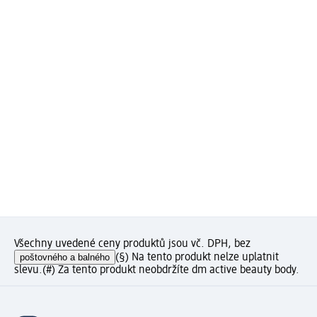
Všechny uvedené ceny produktů jsou vč. DPH, bez
poštovného a balného
(§) Na tento produkt nelze uplatnit
slevu.
(#) Za tento produkt neobdržíte dm active beauty body.