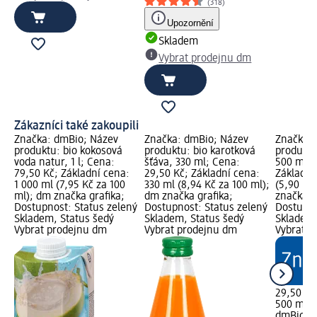
(318)
Upozornění
Skladem
Vybrat prodejnu dm
Zákazníci také zakoupili
Značka: dmBio; Název
Značka: dmBio; Název
Značka: 
produktu: bio kokosová
produktu: bio karotková
produktu
voda natur, 1 l; Cena:
šťáva, 330 ml; Cena:
500 ml; 
79,50 Kč; Základní cena:
29,50 Kč; Základní cena:
Základní
1 000 ml (7,95 Kč za 100
330 ml (8,94 Kč za 100 ml);
(5,90 Kč
ml); dm značka grafika;
dm značka grafika;
značka g
Dostupnost: Status zelený
Dostupnost: Status zelený
Dostupno
Skladem, Status šedý
Skladem, Status šedý
Skladem,
Vybrat prodejnu dm
Vybrat prodejnu dm
Vybrat p
29,50 Kč
500 ml (
dmBio
mr