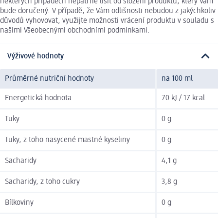
některých případech nepatrně lišit od složení produktu, který Vám
bude doručený. V případě, že Vám odlišnosti nebudou z jakýchkoliv
důvodů vyhovovat, využijte možnosti vrácení produktu v souladu s
našimi Všeobecnými obchodními podmínkami.
Výživové hodnoty
Průměrné nutriční hodnoty
na 100 ml
Energetická hodnota
70 kJ / 17 kcal
Tuky
0 g
Tuky, z toho nasycené mastné kyseliny
0 g
Sacharidy
4,1 g
Sacharidy, z toho cukry
3,8 g
Bílkoviny
0 g