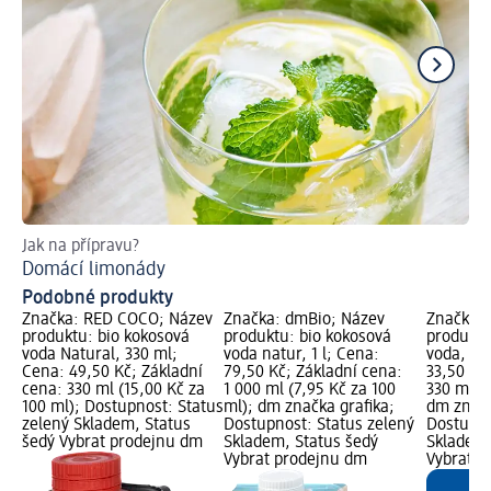
Jak na přípravu?
Zji
Domácí limonády
Vo
Podobné produkty
Značka: RED COCO; Název
Značka: dmBio; Název
Značka: 
produktu: bio kokosová
produktu: bio kokosová
produktu
voda Natural, 330 ml;
voda natur, 1 l; Cena:
voda, 33
Cena: 49,50 Kč; Základní
79,50 Kč; Základní cena:
33,50 Kč
cena: 330 ml (15,00 Kč za
1 000 ml (7,95 Kč za 100
330 ml (1
100 ml); Dostupnost: Status
ml); dm značka grafika;
dm značk
zelený Skladem, Status
Dostupnost: Status zelený
Dostupno
šedý Vybrat prodejnu dm
Skladem, Status šedý
Skladem,
Vybrat prodejnu dm
Vybrat p