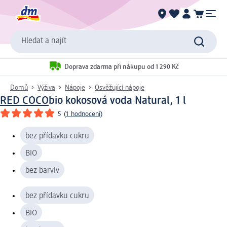
Hledat a najít
Doprava zdarma při nákupu od 1 290 Kč
Domů
Výživa
Nápoje
Osvěžující nápoje
RED COCO
bio kokosová voda Natural, 1 l
5
(
1 hodnocení
)
bez přídavku cukru
BIO
bez barviv
bez přídavku cukru
BIO