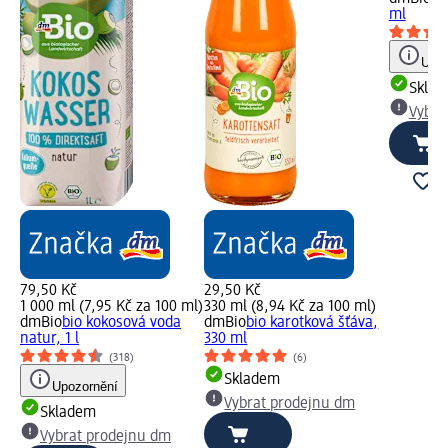
ml
Upoz
Skla
Vybra
79,50 Kč
29,50 Kč
1 000 ml (7,95 Kč za 100 ml)
330 ml (8,94 Kč za 100 ml)
dmBio
bio kokosová voda
dmBio
bio karotková šťáva,
natur, 1 l
330 ml
(318)
(6)
Skladem
Upozornění
Vybrat prodejnu dm
Skladem
Vybrat prodejnu dm