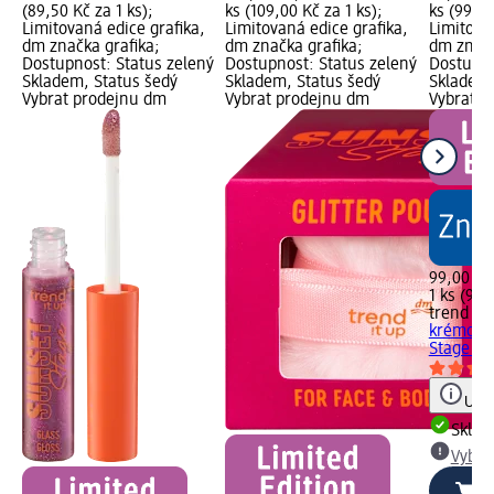
(89,50 Kč za 1 ks);
ks (109,00 Kč za 1 ks);
ks (99,00
Limitovaná edice grafika,
Limitovaná edice grafika,
Limitova
dm značka grafika;
dm značka grafika;
dm značk
Dostupnost: Status zelený
Dostupnost: Status zelený
Dostupno
Skladem, Status šedý
Skladem, Status šedý
Skladem,
Vybrat prodejnu dm
Vybrat prodejnu dm
Vybrat p
99,00 Kč
1 ks (99,
trend !t 
krémové 
Stage 030
Upoz
Skla
Vybra