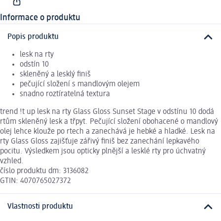
Informace o produktu
Popis produktu
lesk na rty
odstín 10
skleněný a lesklý finiš
pečující složení s mandlovým olejem
snadno roztíratelná textura
trend !t up lesk na rty Glass Gloss Sunset Stage v odstínu 10 dodá
rtům skleněný lesk a třpyt. Pečující složení obohacené o mandlový
olej lehce klouže po rtech a zanechává je hebké a hladké. Lesk na
rty Glass Gloss zajišťuje zářivý finiš bez zanechání lepkavého
pocitu. Výsledkem jsou opticky plnější a lesklé rty pro úchvatný
vzhled.
číslo produktu dm: 3136082
GTIN: 4070765027372
Vlastnosti produktu