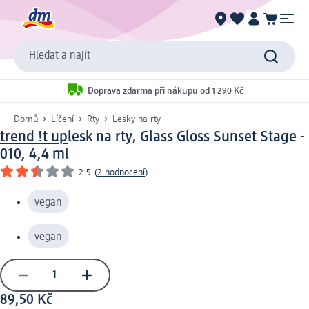
Hledat a najít
Doprava zdarma při nákupu od 1 290 Kč
Domů
Líčení
Rty
Lesky na rty
trend !t up
lesk na rty, Glass Gloss Sunset Stage -
010, 4,4 ml
2.5
(
2 hodnocení
)
vegan
vegan
89,50 Kč