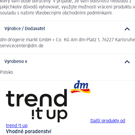
který Vám bude doručený. V případě, že Vám odlišnosti nebudou z
jakýchkoliv důvodů vyhovovat, využijte možnosti vrácení produktu v
souladu s našimi Všeobecnými obchodními podmínkami.
Výrobce / Dodavatel
dm-drogerie markt GmbH + Co. KG Am dm-Platz 1, 76227 Karlsruhe
servicecenter@dm.de
Vyrobeno v
Polsko
Další produkty od
trend !t up
Vhodné poradenství