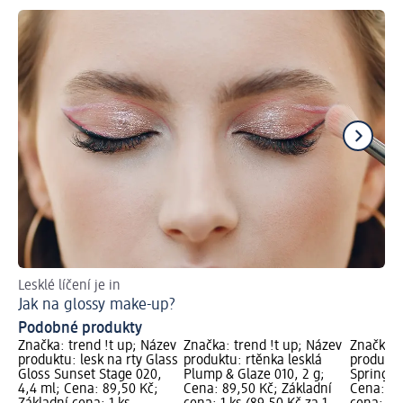
Lesklé líčení je in
Nec
Jak na glossy make-up?
Le
Podobné produkty
Značka: trend !t up; Název
Značka: trend !t up; Název
Značka: 
produktu: lesk na rty Glass
produktu: rtěnka lesklá
produktu
Gloss Sunset Stage 020,
Plump & Glaze 010, 2 g;
Spring B
4,4 ml; Cena: 89,50 Kč;
Cena: 89,50 Kč; Základní
Cena: 39