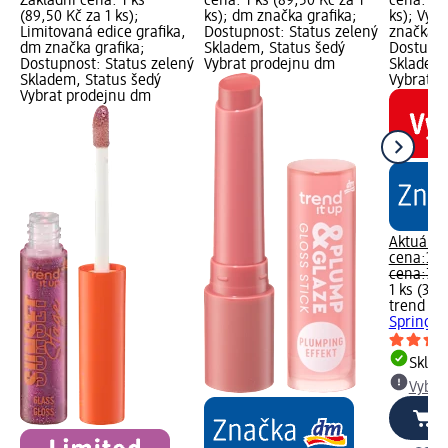
Základní cena: 1 ks
cena: 1 ks (89,50 Kč za 1
cena: 1 k
(89,50 Kč za 1 ks);
ks); dm značka grafika;
ks); Výpr
Limitovaná edice grafika,
Dostupnost: Status zelený
značka g
dm značka grafika;
Skladem, Status šedý
Dostupno
Dostupnost: Status zelený
Vybrat prodejnu dm
Skladem,
Skladem, Status šedý
Vybrat p
Vybrat prodejnu dm
Aktuální
cena:
39,
cena:
79,
1 ks (39,
trend !t 
Spring B
Skla
Vybra