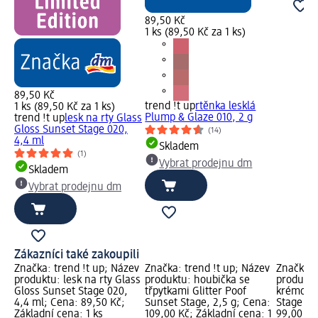
89,50 Kč
1 ks (89,50 Kč za 1 ks)
89,50 Kč
trend !t up
rtěnka lesklá
1 ks (89,50 Kč za 1 ks)
Plump & Glaze 010, 2 g
trend !t up
lesk na rty Glass
Gloss Sunset Stage 020,
(14)
4,4 ml
Skladem
(1)
Vybrat prodejnu dm
Skladem
Vybrat prodejnu dm
Zákazníci také zakoupili
Značka: trend !t up; Název
Značka: trend !t up; Název
Značka: 
produktu: lesk na rty Glass
produktu: houbička se
produktu
Gloss Sunset Stage 020,
třpytkami Glitter Poof
krémové 
4,4 ml; Cena: 89,50 Kč;
Sunset Stage, 2,5 g; Cena:
Stage 03
Základní cena: 1 ks
109,00 Kč; Základní cena: 1
99,00 Kč