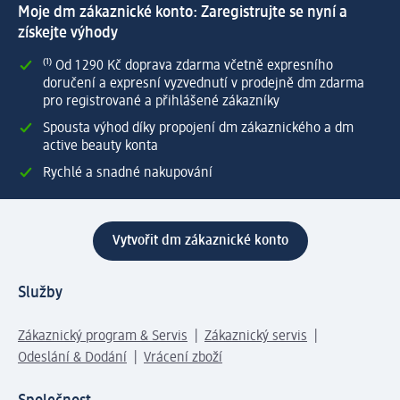
Moje dm zákaznické konto: Zaregistrujte se nyní a
získejte výhody
⁽¹⁾ Od 1 290 Kč doprava zdarma včetně expresního
doručení a expresní vyzvednutí v prodejně dm zdarma
pro registrované a přihlášené zákazníky
Spousta výhod díky propojení dm zákaznického a dm
active beauty konta
Rychlé a snadné nakupování
Vytvořit dm zákaznické konto
Služby
Zákaznický program & Servis
Zákaznický servis
Odeslání & Dodání
Vrácení zboží