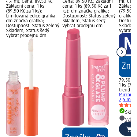
4,4 ml; Cena: 89,50 Kč;
Cena: 89,50 Kč; Základní
ml; Cena
Základní cena: 1 ks
cena: 1 ks (89,50 Kč za 1
Základní 
(89,50 Kč za 1 ks);
ks); dm značka grafika;
(79,50 Kč
Limitovaná edice grafika,
Dostupnost: Status zelený
grafika,
dm značka grafika;
Skladem, Status šedý
Dostupno
Dostupnost: Status zelený
Vybrat prodejnu dm
Skladem,
Skladem, Status šedý
Vybrat p
Vybrat prodejnu dm
79,50 Kč
1 ks (79,
trend !t 
Mirror Ti
2,5 ml
Skla
Vybra