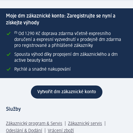
Moje dm zákaznické konto: Zaregistrujte se nyní a
získejte výhody
⁽¹⁾ Od 1 290 Kč doprava zdarma včetně expresního
doručení a expresní vyzvednutí v prodejně dm zdarma
pro registrované a přihlášené zákazníky
Spousta výhod díky propojení dm zákaznického a dm
active beauty konta
Rychlé a snadné nakupování
Vytvořit dm zákaznické konto
Služby
Zákaznický program & Servis
Zákaznický servis
Odeslání & Dodání
Vrácení zboží