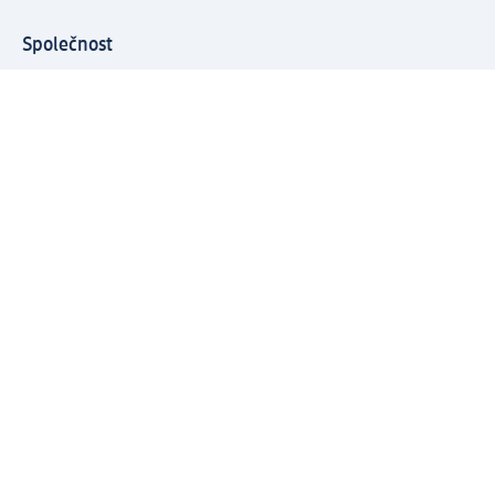
Společnost
O společnosti
Společenská odpovědnost
Kariéra
Press centrum
Svět dm
Platební možnosti
Spojte se s dm