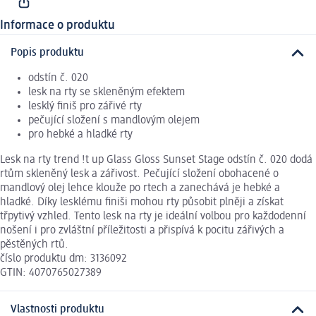
Informace o produktu
Popis produktu
odstín č. 020
lesk na rty se skleněným efektem
lesklý finiš pro zářivé rty
pečující složení s mandlovým olejem
pro hebké a hladké rty
Lesk na rty trend !t up Glass Gloss Sunset Stage odstín č. 020 dodá
rtům skleněný lesk a zářivost. Pečující složení obohacené o
mandlový olej lehce klouže po rtech a zanechává je hebké a
hladké. Díky lesklému finiši mohou rty působit plněji a získat
třpytivý vzhled. Tento lesk na rty je ideální volbou pro každodenní
nošení i pro zvláštní příležitosti a přispívá k pocitu zářivých a
pěstěných rtů.
číslo produktu dm: 3136092
GTIN: 4070765027389
Vlastnosti produktu