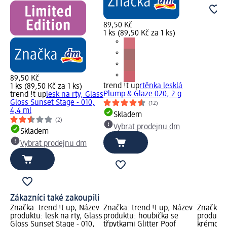
89,50 Kč
1 ks (89,50 Kč za 1 ks)
89,50 Kč
trend !t up
rtěnka lesklá
1 ks (89,50 Kč za 1 ks)
Plump & Glaze 020, 2 g
trend !t up
lesk na rty, Glass
Gloss Sunset Stage - 010,
(12)
4,4 ml
Skladem
(2)
Vybrat prodejnu dm
Skladem
Vybrat prodejnu dm
Zákazníci také zakoupili
Značka: trend !t up; Název
Značka: trend !t up; Název
Značka: 
produktu: lesk na rty, Glass
produktu: houbička se
produktu
Gloss Sunset Stage - 010,
třpytkami Glitter Poof
krémové 