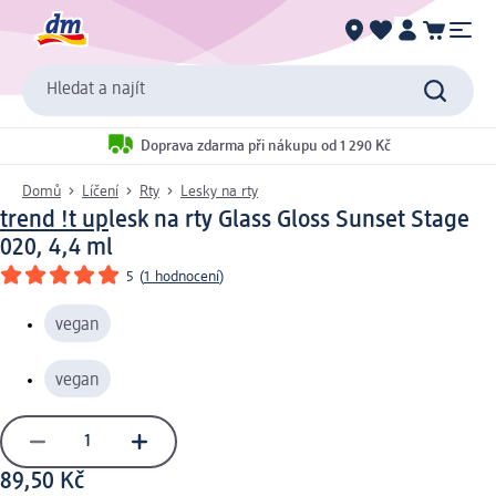
Hledat a najít
Doprava zdarma při nákupu od 1 290 Kč
Domů
Líčení
Rty
Lesky na rty
trend !t up
lesk na rty Glass Gloss Sunset Stage
020, 4,4 ml
5
(
1 hodnocení
)
vegan
vegan
89,50 Kč