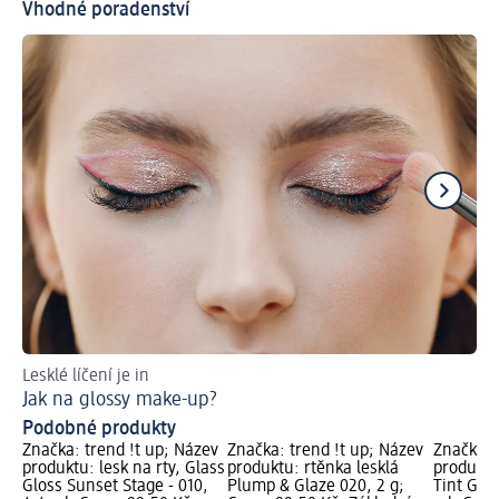
Vhodné poradenství
Lesklé líčení je in
Nec
Jak na glossy make-up?
Le
Podobné produkty
Značka: trend !t up; Název
Značka: trend !t up; Název
Značka: 
produktu: lesk na rty, Glass
produktu: rtěnka lesklá
produktu:
Gloss Sunset Stage - 010,
Plump & Glaze 020, 2 g;
Tint Glos