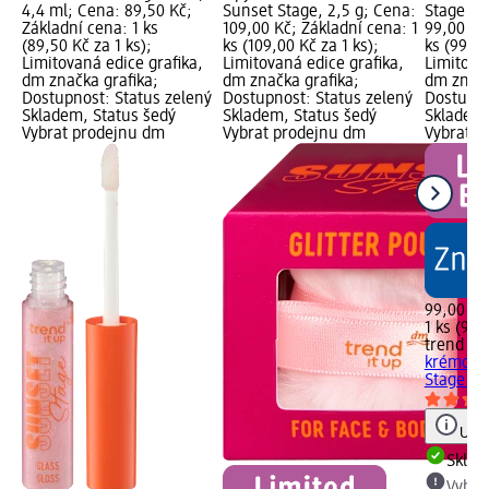
4,4 ml; Cena: 89,50 Kč;
Sunset Stage, 2,5 g; Cena:
Stage 03
Základní cena: 1 ks
109,00 Kč; Základní cena: 1
99,00 Kč
(89,50 Kč za 1 ks);
ks (109,00 Kč za 1 ks);
ks (99,00
Limitovaná edice grafika,
Limitovaná edice grafika,
Limitova
dm značka grafika;
dm značka grafika;
dm značk
Dostupnost: Status zelený
Dostupnost: Status zelený
Dostupno
Skladem, Status šedý
Skladem, Status šedý
Skladem,
Vybrat prodejnu dm
Vybrat prodejnu dm
Vybrat p
99,00 Kč
1 ks (99,
trend !t 
krémové 
Stage 030
Upoz
Skla
Vybra