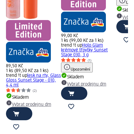
Upoz
Skla
Vybra
99,00 Kč
1 ks (99,00 Kč za 1 ks)
trend !t up
Holo Glam
krémové třpytky Sunset
Stage 030, 3 g
(1)
89,50 Kč
Upozornění
1 ks (89,50 Kč za 1 ks)
trend !t up
lesk na rty, Glass
Skladem
Gloss Sunset Stage - 010,
Vybrat prodejnu dm
4,4 ml
(2)
Skladem
Vybrat prodejnu dm