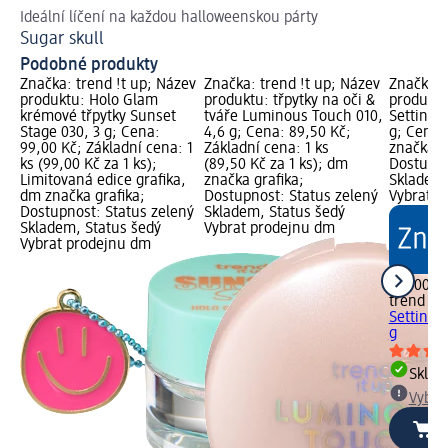
Ideální líčení na každou halloweenskou párty
Ob
Sugar skull
Ja
Podobné produkty
Značka: trend !t up; Název
Značka: trend !t up; Název
Značka: 
produktu: Holo Glam
produktu: třpytky na oči &
produktu
krémové třpytky Sunset
tváře Luminous Touch 010,
Setting 
Stage 030, 3 g; Cena:
4,6 g; Cena: 89,50 Kč;
g; Cena:
99,00 Kč; Základní cena: 1
Základní cena: 1 ks
značka g
ks (99,00 Kč za 1 ks);
(89,50 Kč za 1 ks); dm
Dostupno
Limitovaná edice grafika,
značka grafika;
Skladem,
dm značka grafika;
Dostupnost: Status zelený
Vybrat p
Dostupnost: Status zelený
Skladem, Status šedý
Skladem, Status šedý
Vybrat prodejnu dm
Vybrat prodejnu dm
119,00 K
trend !t 
Setting 
g
Skla
Vybra