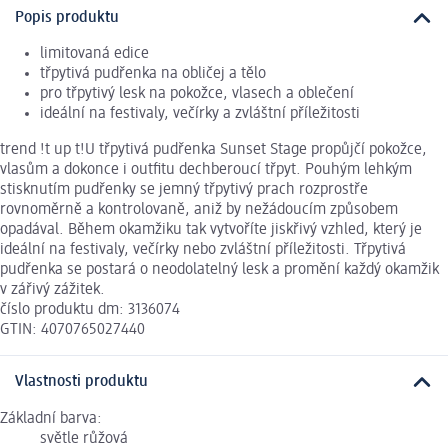
Popis produktu
limitovaná edice
třpytivá pudřenka na obličej a tělo
pro třpytivý lesk na pokožce, vlasech a oblečení
ideální na festivaly, večírky a zvláštní příležitosti
trend !t up t!U třpytivá pudřenka Sunset Stage propůjčí pokožce,
vlasům a dokonce i outfitu dechberoucí třpyt. Pouhým lehkým
stisknutím pudřenky se jemný třpytivý prach rozprostře
rovnoměrně a kontrolovaně, aniž by nežádoucím způsobem
opadával. Během okamžiku tak vytvoříte jiskřivý vzhled, který je
ideální na festivaly, večírky nebo zvláštní příležitosti. Třpytivá
pudřenka se postará o neodolatelný lesk a promění každý okamžik
v zářivý zážitek.
číslo produktu dm: 3136074
GTIN: 4070765027440
Vlastnosti produktu
Základní barva:
světle růžová