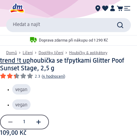
Hledat a najít
Doprava zdarma při nákupu od 1 290 Kč
Domů
Líčení
Doplňky líčení
Houbičky & aplikátory
trend !t up
houbička se třpytkami Glitter Poof
Sunset Stage, 2,5 g
2.3
(
4 hodnocení
)
vegan
vegan
109,00 Kč