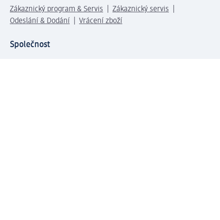
Zákaznický program & Servis
Zákaznický servis
Odeslání & Dodání
Vrácení zboží
Společnost
O společnosti
Společenská odpovědnost
Kariéra
Press centrum
Svět dm
Platební možnosti