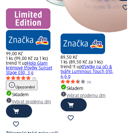
99,00 Kč
89,50 Kč
1 ks (99,00 Kč za 1 ks)
1 ks (89,50 Kč za 1 ks)
trend !t up
Holo Glam
trend !t up
třpytky na oči &
krémové třpytky Sunset
tváře Luminous Touch 010,
Stage 030, 3 g
4,6 g
(1)
(4)
Upozornění
Skladem
Skladem
Vybrat prodejnu dm
Vybrat prodejnu dm