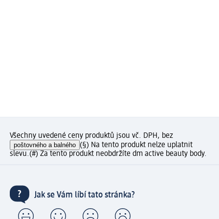
Všechny uvedené ceny produktů jsou vč. DPH, bez
poštovného a balného
(§) Na tento produkt nelze uplatnit
slevu.
(#) Za tento produkt neobdržíte dm active beauty body.
Jak se Vám líbí tato stránka?