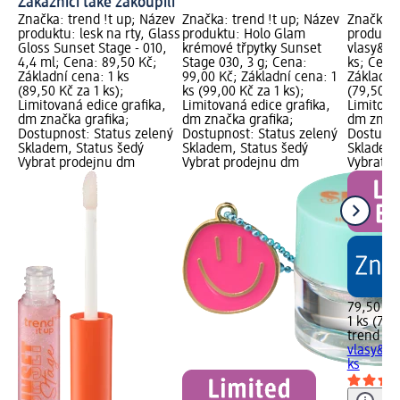
Zákazníci také zakoupili
Značka: trend !t up; Název
Značka: trend !t up; Název
Značka: 
produktu: lesk na rty, Glass
produktu: Holo Glam
produktu
Gloss Sunset Stage - 010,
krémové třpytky Sunset
vlasy&tě
4,4 ml; Cena: 89,50 Kč;
Stage 030, 3 g; Cena:
ks; Cena
Základní cena: 1 ks
99,00 Kč; Základní cena: 1
Základní 
(89,50 Kč za 1 ks);
ks (99,00 Kč za 1 ks);
(79,50 Kč
Limitovaná edice grafika,
Limitovaná edice grafika,
Limitova
dm značka grafika;
dm značka grafika;
dm značk
Dostupnost: Status zelený
Dostupnost: Status zelený
Dostupno
Skladem, Status šedý
Skladem, Status šedý
Skladem,
Vybrat prodejnu dm
Vybrat prodejnu dm
Vybrat p
79,50 Kč
1 ks (79,
trend !t 
vlasy&tě
ks