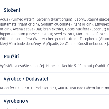
Složení
Aqua (Purified water), Glycerin (Plant origin), Caprylyl/capryl glu
glutamate (Plant origin), Sodium gluconate (Plant origin), Ethylhexyl
origin), Avena sativa (Oat) bran extract, Cocos nucifera (Coconut) fr
hippocastanum (Horse chestnut) seed extract, Moringa oleifera seed
Withania somnifera (Winter cherry) root extract, Tocopherol (Vita
který Vám bude doručený. V případě, že Vám odlišnosti nebudou z 
Použití
Vyčistěte a osušte si obličej. Naneste. Nechte 5–10 minut působit.
Výrobce / Dodavatel
Rudorfer CZ, s.r.o. U Podjezdu 523, 400 07 Ústí nad Labem lucie.
Vyrobeno v