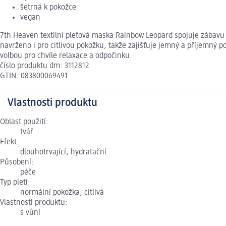
šetrná k pokožce
vegan
7th Heaven textilní pleťová maska Rainbow Leopard spojuje zábavu s
navrženo i pro citlivou pokožku, takže zajišťuje jemný a příjemný 
volbou pro chvíle relaxace a odpočinku.
číslo produktu dm: 3112812
GTIN: 083800069491
Vlastnosti produktu
Oblast použití:
tvář
Efekt:
dlouhotrvající, hydratační
Působení:
péče
Typ pleti:
normální pokožka, citlivá
Vlastnosti produktu:
s vůní