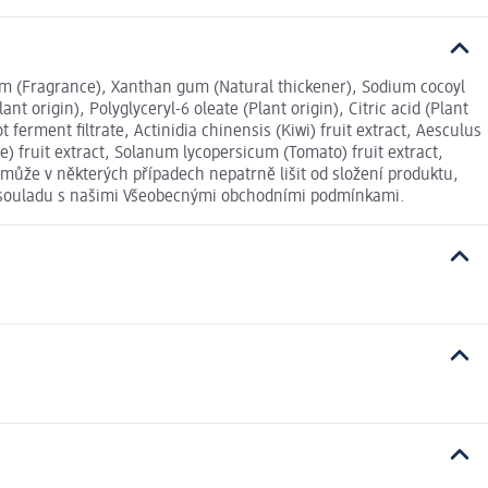
arfum (Fragrance), Xanthan gum (Natural thickener), Sodium cocoyl
t origin), Polyglyceryl-6 oleate (Plant origin), Citric acid (Plant
 ferment filtrate, Actinidia chinensis (Kiwi) fruit extract, Aesculus
) fruit extract, Solanum lycopersicum (Tomato) fruit extract,
 může v některých případech nepatrně lišit od složení produktu,
 v souladu s našimi Všeobecnými obchodními podmínkami.