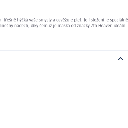
třešně hýčká vaše smysly a osvěžuje pleť. Její složení je speciálně
jedinečný nádech, díky čemuž je maska od značky 7th Heaven ideální