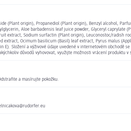
coside (Plant origin), Propanediol (Plant origin), Benzyl alcohol, P
glycerin, Aloe barbadensis leaf juice powder, Glyceryl caprylate (Plan
uit extract, Sodium surfactin (Plant origin), Leuconostoc/radish root
 extract, Ocimum basilicum (Basil) leaf extract, Pyrus malus (Apple
min E). Složení a výživové údaje uvedené v internetovém obchodě se
jakýchkoliv důvodů vyhovovat, využijte možnosti vrácení produktu
 Odstraňte a masírujte pokožku.
melnicakova@rudorfer.eu