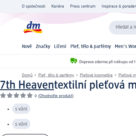
O společnosti
Kariéra
Press centrum
Inspirace & poraden
Hledat a n
Nově
Značky
Líčení
Pleť, tělo & parfémy
Men's Wor
Doprava zdarma při nákupu od 1
Domů
Pleť, tělo & parfémy
Pleťová kosmetika
Pleťové 
7th Heaven
textilní pleťová
0
(
Ohodnoťte produkt
)
s vůní
s vůní