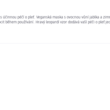
 účinnou péčí o pleť. Veganská maska s ovocnou vůní jablka a zimní 
pocit během používání. Hravý leopardí vzor dodává vaší péči o pleť 