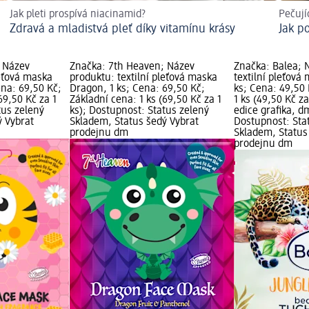
Jak pleti prospívá niacinamid?
Pečujíc
Zdravá a mladistvá pleť díky vitamínu krásy
Jak p
 Název
Značka: 7th Heaven; Název
Značka: Balea; 
leťová maska
produktu: textilní pleťová maska
textilní pleťová
na: 69,50 Kč;
Dragon, 1 ks; Cena: 69,50 Kč;
ks; Cena: 49,50 
69,50 Kč za 1
Základní cena: 1 ks (69,50 Kč za 1
1 ks (49,50 Kč za
tus zelený
ks); Dostupnost: Status zelený
edice grafika, d
ý Vybrat
Skladem, Status šedý Vybrat
Dostupnost: Sta
prodejnu dm
Skladem, Status
prodejnu dm