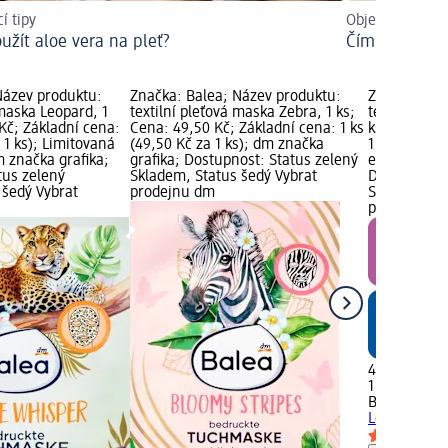
í tipy
Objevte všechn
oužít aloe vera na pleť?
Čím vyniká te
Název produktu:
Značka: Balea; Název produktu:
Značka: Bal
 maska Leopard, 1
textilní pleťová maska Zebra, 1 ks;
textilní pl
Kč; Základní cena:
Cena: 49,50 Kč; Základní cena: 1 ks
ks; Cena: 4
 1 ks); Limitovaná
(49,50 Kč za 1 ks); dm značka
1 ks (49,50 
m značka grafika;
grafika; Dostupnost: Status zelený
edice grafik
tus zelený
Skladem, Status šedý Vybrat
Dostupnost:
 šedý Vybrat
prodejnu dm
Skladem, St
prodejnu d
49,50 Kč
1 ks (49,50 
Balea
textil
Lenochod, 1