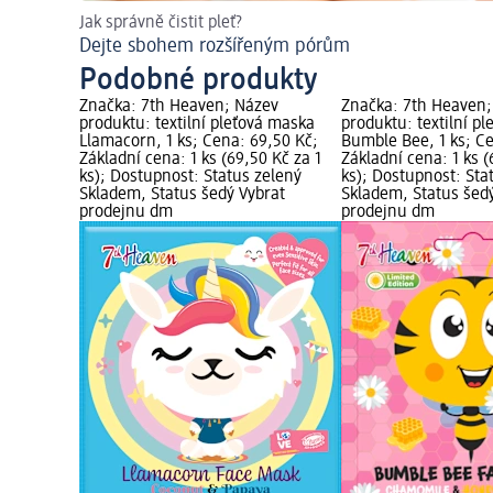
Jak správně čistit pleť?
Dejte sbohem rozšířeným pórům
Podobné produkty
Značka: 7th Heaven; Název
Značka: 7th Heaven;
produktu: textilní pleťová maska
produktu: textilní p
Llamacorn, 1 ks; Cena: 69,50 Kč;
Bumble Bee, 1 ks; Ce
Základní cena: 1 ks (69,50 Kč za 1
Základní cena: 1 ks (
ks); Dostupnost: Status zelený
ks); Dostupnost: Sta
Skladem, Status šedý Vybrat
Skladem, Status šed
prodejnu dm
prodejnu dm