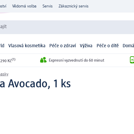
ství
Vědomá volba
Servis
Zákaznický servis
ajít
ld
Vlasová kosmetika
Péče o zdraví
Výživa
Péče o dítě
Domá
(1)
Expresní vyzvednutí do 60 minut
 290 Kč
masky
ka Avocado, 1 ks