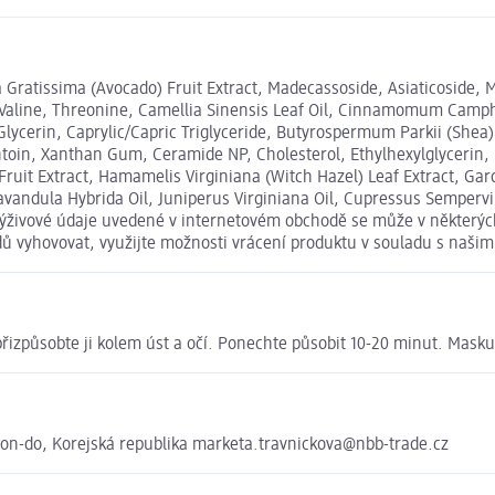
Gratissima (Avocado) Fruit Extract, Madecassoside, Asiaticoside, Ma
ne, Valine, Threonine, Camellia Sinensis Leaf Oil, Cinnamomum Ca
cerin, Caprylic/Capric Triglyceride, Butyrospermum Parkii (Shea) Bu
antoin, Xanthan Gum, Ceramide NP, Cholesterol, Ethylhexylglyceri
ruit Extract, Hamamelis Virginiana (Witch Hazel) Leaf Extract, Gar
vandula Hybrida Oil, Juniperus Virginiana Oil, Cupressus Sempervir
a výživové údaje uvedené v internetovém obchodě se může v některýc
odů vyhovovat, využijte možnosti vrácení produktu v souladu s na
přizpůsobte ji kolem úst a očí. Ponechte působit 10-20 minut. Mask
on-do, Korejská republika marketa.travnickova@nbb-trade.cz