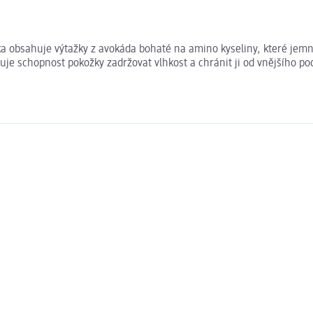
 obsahuje výtažky z avokáda bohaté na amino kyseliny, které jemně 
luje schopnost pokožky zadržovat vlhkost a chránit ji od vnějšího p