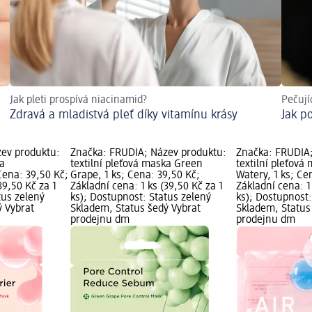
Jak pleti prospívá niacinamid?
Pečujíc
Zdravá a mladistvá pleť díky vitamínu krásy
Jak p
ev produktu:
Značka: FRUDIA; Název produktu:
Značka: FRUDIA;
ka
textilní pleťová maska Green
textilní pleťová
Cena: 39,50 Kč;
Grape, 1 ks; Cena: 39,50 Kč;
Watery, 1 ks; Ce
39,50 Kč za 1
Základní cena: 1 ks (39,50 Kč za 1
Základní cena: 1
tus zelený
ks); Dostupnost: Status zelený
ks); Dostupnost:
ý Vybrat
Skladem, Status šedý Vybrat
Skladem, Status
prodejnu dm
prodejnu dm