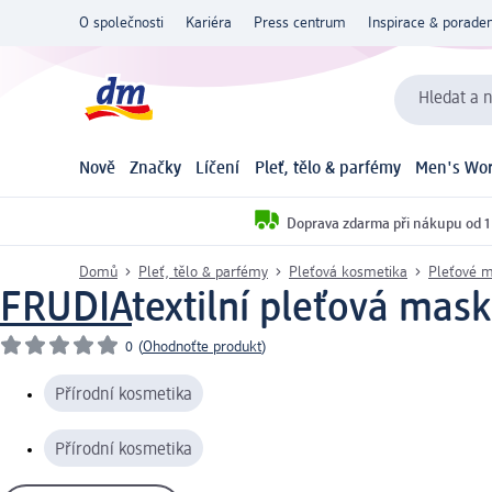
O společnosti
Kariéra
Press centrum
Inspirace & poraden
Hledat a n
Nově
Značky
Líčení
Pleť, tělo & parfémy
Men's Wor
Doprava zdarma při nákupu od 1
Domů
Pleť, tělo & parfémy
Pleťová kosmetika
Pleťové 
FRUDIA
textilní pleťová mas
0
(
Ohodnoťte produkt
)
Přírodní kosmetika
Přírodní kosmetika