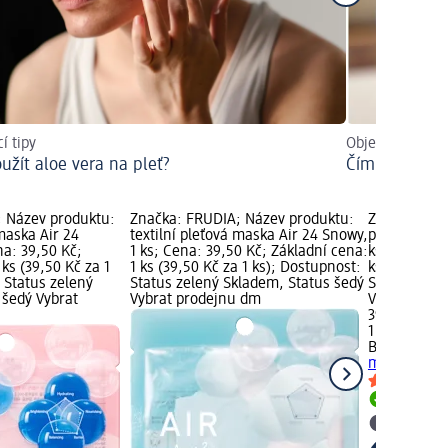
í tipy
Objevte všechn
oužít aloe vera na pleť?
Čím vyniká te
 Název produktu:
Značka: FRUDIA; Název produktu:
Značka: Bea
 maska Air 24
textilní pleťová maska Air 24 Snowy,
produktu: te
na: 39,50 Kč;
1 ks; Cena: 39,50 Kč; Základní cena:
ks; Cena: 39
 ks (39,50 Kč za 1
1 ks (39,50 Kč za 1 ks); Dostupnost:
ks (39,50 Kč
 Status zelený
Status zelený Skladem, Status šedý
Status zele
 šedý Vybrat
Vybrat prodejnu dm
Vybrat pro
39,50 Kč
1 ks (39,50 K
Beauty of J
maska, 1 ks
Skladem
Vybrat p