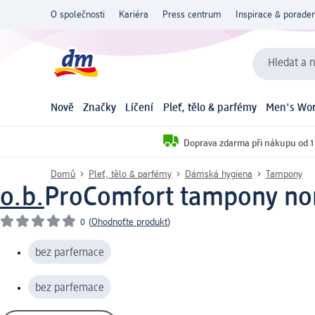
O společnosti
Kariéra
Press centrum
Inspirace & poraden
Hledat a n
Nově
Značky
Líčení
Pleť, tělo & parfémy
Men's Wor
Doprava zdarma při nákupu od 1
Domů
Pleť, tělo & parfémy
Dámská hygiena
Tampony
o.b.
ProComfort tampony nor
0
(
Ohodnoťte produkt
)
bez parfemace
bez parfemace