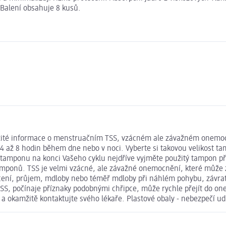
 Balení obsahuje 8 kusů.
ežité informace o menstruačním TSS, vzácném ale závažném onemocn
 8 hodin během dne nebo v noci. Vyberte si takovou velikost tamp
tamponu na konci Vašeho cyklu nejdříve vyjměte použitý tampon př
ponů. TSS je velmi vzácné, ale závažné onemocnění, které může způ
ení, průjem, mdloby nebo téměř mdloby při náhlém pohybu, závratě
S, počínaje příznaky podobnými chřipce, může rychle přejít do one
 a okamžitě kontaktujte svého lékaře. Plastové obaly - nebezpečí u