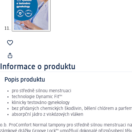
Informace o produktu
Popis produktu
pro středně silnou menstruaci
technologie Dynamic Fit™
klinicky testováno gynekology
bez přidaných chemických škodlivin, bělení chlórem a parfe
absorpční jádro z viskózových vláken
o.b. ProComfort Normal tampony pro středně silnou menstruaci nabí
zámkové drážky Groove Lock™ umožňují dokonalé přizpůsobení tělu 