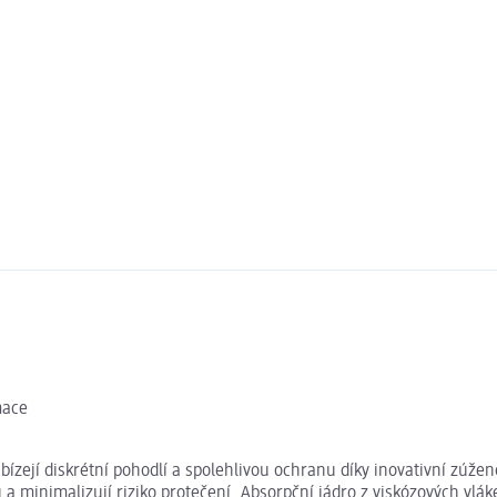
mace
zejí diskrétní pohodlí a spolehlivou ochranu díky inovativní zúže
a minimalizují riziko protečení. Absorpční jádro z viskózových vl