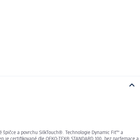
né špičce a povrchu SilkTouch®. Technologie Dynamic Fit™ a
áken je certifikované dle OEKO-TEX® STANDARD 100, bez parfemace a