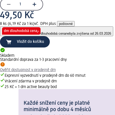
49,50 Kč
8 ks (6,19 Kč za 1 ks)
vč. DPH plus
poštovné
dlouhodobá cena
nebyla zvýšena od 26.03.2026
Vložit do košíku
Skladem
Standardní doprava za 1-3 pracovní dny
Ověřit dostupnost v prodejně dm
Expresní vyzvednutí v prodejně dm do 60 minut
Vrácení zdarma v prodejně dm
25 Kč = 1 dm active beauty bod
Každé snížení ceny je platné
minimálně po dobu 4 měsíců