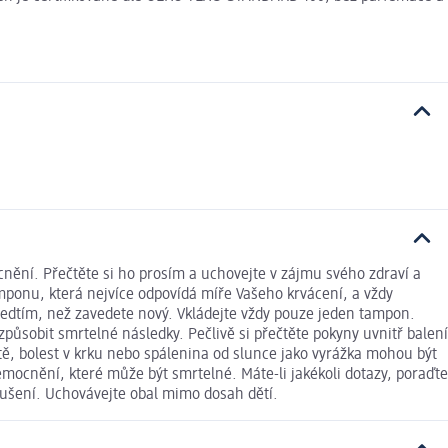
ění. Přečtěte si ho prosím a uchovejte v zájmu svého zdraví a
onu, která nejvíce odpovídá míře Vašeho krvácení, a vždy
edtím, než zavedete nový. Vkládejte vždy pouze jeden tampon.
sobit smrtelné následky. Pečlivě si přečtěte pokyny uvnitř balení
, bolest v krku nebo spálenina od slunce jako vyrážka mohou být
mocnění, které může být smrtelné. Máte-li jakékoli dotazy, poraďte
dušení. Uchovávejte obal mimo dosah dětí.