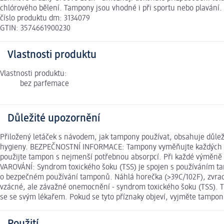
chlórového bělení. Tampony jsou vhodné i při sportu nebo plavání.
číslo produktu dm: 3134079
GTIN: 3574661900230
Vlastnosti produktu
Vlastnosti produktu:
bez parfemace
Důležité upozornění
Přiložený letáček s návodem, jak tampony používat, obsahuje důl
hygieny. BEZPEČNOSTNÍ INFORMACE: Tampony vyměňujte každých 4 až
použijte tampon s nejmenší potřebnou absorpcí. Při každé výměně 
VAROVÁNÍ: Syndrom toxického šoku (TSS) je spojen s používáním tam
o bezpečném používání tamponů. Náhlá horečka (>39C/102F), zvrac
vzácné, ale závažné onemocnění - syndrom toxického šoku (TSS). TS
se se svým lékařem. Pokud se tyto příznaky objeví, vyjměte tampon