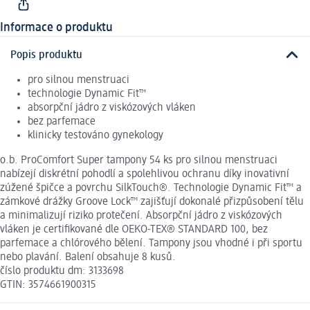
Informace o produktu
Popis produktu
pro silnou menstruaci
technologie Dynamic Fit™
absorpční jádro z viskózových vláken
bez parfemace
klinicky testováno gynekology
o.b. ProComfort Super tampony 54 ks pro silnou menstruaci
nabízejí diskrétní pohodlí a spolehlivou ochranu díky inovativní
zúžené špičce a povrchu SilkTouch®. Technologie Dynamic Fit™ a
zámkové drážky Groove Lock™ zajišťují dokonalé přizpůsobení tělu
a minimalizují riziko protečení. Absorpční jádro z viskózových
vláken je certifikované dle OEKO-TEX® STANDARD 100, bez
parfemace a chlórového bělení. Tampony jsou vhodné i při sportu
nebo plavání. Balení obsahuje 8 kusů.
číslo produktu dm: 3133698
GTIN: 3574661900315