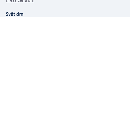
Press centrum
Svět dm
Platební možnosti
Spojte se s dm