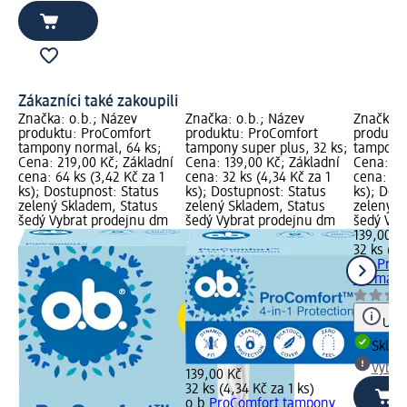
Zákazníci také zakoupili
Značka: o.b.; Název
Značka: o.b.; Název
Značka: 
produktu: ProComfort
produktu: ProComfort
produktu
tampony normal, 64 ks;
tampony super plus, 32 ks;
tampony 
Cena: 219,00 Kč; Základní
Cena: 139,00 Kč; Základní
Cena: 13
cena: 64 ks (3,42 Kč za 1
cena: 32 ks (4,34 Kč za 1
cena: 32 
ks); Dostupnost: Status
ks); Dostupnost: Status
ks); Dos
zelený Skladem, Status
zelený Skladem, Status
zelený S
šedý Vybrat prodejnu dm
šedý Vybrat prodejnu dm
šedý Vyb
139,00 K
32 ks (4,
o.b.
ProC
normal, 
Upoz
Skla
Vybra
139,00 Kč
32 ks (4,34 Kč za 1 ks)
o.b.
ProComfort tampony