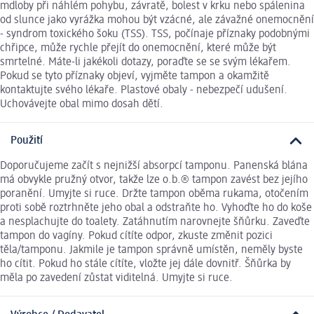
mdloby při náhlém pohybu, závratě, bolest v krku nebo spálenina
od slunce jako vyrážka mohou být vzácné, ale závažné onemocnění
- syndrom toxického šoku (TSS). TSS, počínaje příznaky podobnými
chřipce, může rychle přejít do onemocnění, které může být
smrtelné. Máte-li jakékoli dotazy, poraďte se se svým lékařem.
Pokud se tyto příznaky objeví, vyjměte tampon a okamžitě
kontaktujte svého lékaře. Plastové obaly - nebezpečí udušení.
Uchovávejte obal mimo dosah dětí.
Použití
Doporučujeme začít s nejnižší absorpcí tamponu. Panenská blána
má obvykle pružný otvor, takže lze o.b.® tampon zavést bez jejího
poranění. Umyjte si ruce. Držte tampon oběma rukama, otočením
proti sobě roztrhněte jeho obal a odstraňte ho. Vyhoďte ho do koše
a nesplachujte do toalety. Zatáhnutím narovnejte šňůrku. Zaveďte
tampon do vagíny. Pokud cítíte odpor, zkuste změnit pozici
těla/tamponu. Jakmile je tampon správně umístěn, neměly byste
ho cítit. Pokud ho stále cítíte, vložte jej dále dovnitř. Šňůrka by
měla po zavedení zůstat viditelná. Umyjte si ruce.