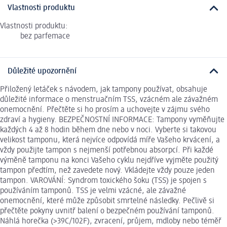
Vlastnosti produktu
Vlastnosti produktu:
bez parfemace
Důležité upozornění
Přiložený letáček s návodem, jak tampony používat, obsahuje
důležité informace o menstruačním TSS, vzácném ale závažném
onemocnění. Přečtěte si ho prosím a uchovejte v zájmu svého
zdraví a hygieny. BEZPEČNOSTNÍ INFORMACE: Tampony vyměňujte
každých 4 až 8 hodin během dne nebo v noci. Vyberte si takovou
velikost tamponu, která nejvíce odpovídá míře Vašeho krvácení, a
vždy použijte tampon s nejmenší potřebnou absorpcí. Při každé
výměně tamponu na konci Vašeho cyklu nejdříve vyjměte použitý
tampon předtím, než zavedete nový. Vkládejte vždy pouze jeden
tampon. VAROVÁNÍ: Syndrom toxického šoku (TSS) je spojen s
používáním tamponů. TSS je velmi vzácné, ale závažné
onemocnění, které může způsobit smrtelné následky. Pečlivě si
přečtěte pokyny uvnitř balení o bezpečném používání tamponů.
Náhlá horečka (>39C/102F), zvracení, průjem, mdloby nebo téměř