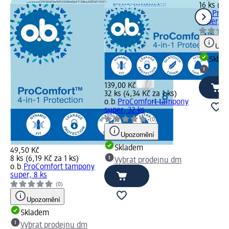
16 ks (4,
o.b.
ProC
super, 16
Upoz
Skla
Vybra
139,00 Kč
32 ks (4,34 Kč za 1 ks)
o.b.
ProComfort tampony
super, 32 ks
(0)
Upozornění
Skladem
49,50 Kč
8 ks (6,19 Kč za 1 ks)
Vybrat prodejnu dm
o.b.
ProComfort tampony
super, 8 ks
(0)
Upozornění
Skladem
Vybrat prodejnu dm