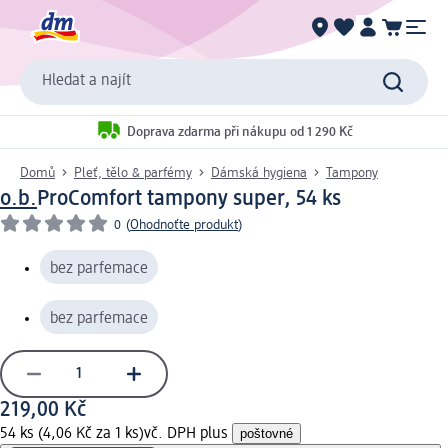
Hledat a najít
Doprava zdarma při nákupu od 1 290 Kč
Domů
Pleť, tělo & parfémy
Dámská hygiena
Tampony
o.b.
ProComfort tampony super, 54 ks
0
(
Ohodnoťte produkt
)
bez parfemace
bez parfemace
219,00 Kč
54 ks (4,06 Kč za 1 ks)
vč. DPH plus
poštovné