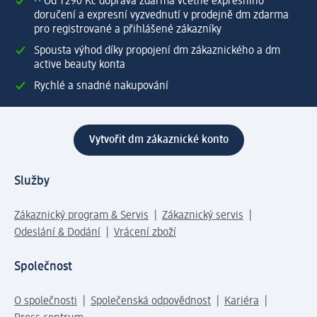
⁽¹⁾ Od 1 290 Kč doprava zdarma včetně expresního
doručení a expresní vyzvednutí v prodejně dm zdarma
pro registrované a přihlášené zákazníky
Spousta výhod díky propojení dm zákaznického a dm
active beauty konta
Rychlé a snadné nakupování
Vytvořit dm zákaznické konto
Služby
Zákaznický program & Servis
Zákaznický servis
Odeslání & Dodání
Vrácení zboží
Společnost
O společnosti
Společenská odpovědnost
Kariéra