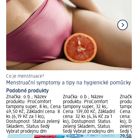
Co je menstruace?
Sp
Menstruační symptomy a tipy na hygienické pomůcky
Je
Podobné produkty
Značka: o.b.; Název
Značka: o.b.; Název
Značka: 
produktu: ProComfort
produktu: ProComfort
produktu
tampony super, 8 ks; Cena:
tampony super, 32 ks;
tampony 
49,50 Kč; Základní cena: 8
Cena: 139,00 Kč; Základní
Cena: 79
ks (6,19 Kč za 1 ks);
cena: 32 ks (4,34 Kč za 1
cena: 16 
Dostupnost: Status zelený
ks); Dostupnost: Status
ks); Dos
Skladem, Status šedý
zelený Skladem, Status
zelený S
Vybrat prodejnu dm
šedý Vybrat prodejnu dm
šedý Vyb
79,50 Kč