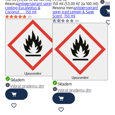
Vybra
Rexona
antiperspirant sprej
150 ml (53,00 Kč za 100 ml)
cooling Eucalyptus &
Rexona men
antiperspirant
Coconut..., 150 ml
sprej Iced Lemon & Sage
Scent, 150 ml
(3)
(0)
Upozornění
Upozornění
Skladem
Skladem
Vybrat prodejnu dm
Vybrat prodejnu dm