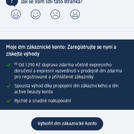
Jak se Vám líbí tato stránka?
Moje dm zákaznické konto: Zaregistrujte se nyní a
získejte výhody
⁽¹⁾ Od 1 290 Kč doprava zdarma včetně expresního
doručení a expresní vyzvednutí v prodejně dm zdarma
pro registrované a přihlášené zákazníky
Spousta výhod díky propojení dm zákaznického a dm
active beauty konta
Rychlé a snadné nakupování
Vytvořit dm zákaznické konto