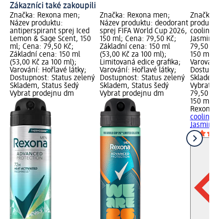
Zákazníci také zakoupili
Značka: Rexona men;
Značka: Rexona men;
Značka: 
Název produktu:
Název produktu: deodorant
produktu
antiperspirant sprej Iced
sprej FIFA World Cup 2026,
cooling 
Lemon & Sage Scent, 150
150 ml; Cena: 79,50 Kč;
Jasmine,
ml; Cena: 79,50 Kč;
Základní cena: 150 ml
79,50 Kč
Základní cena: 150 ml
(53,00 Kč za 100 ml);
150 ml (5
(53,00 Kč za 100 ml);
Limitovaná edice grafika;
Varování:
Varování: Hořlavé látky;
Varování: Hořlavé látky;
Dostupno
Dostupnost: Status zelený
Dostupnost: Status zelený
Skladem,
Skladem, Status šedý
Skladem, Status šedý
Vybrat p
Vybrat prodejnu dm
Vybrat prodejnu dm
79,50 Kč
150 ml (
Rexona
d
cooling 
Jasmine,