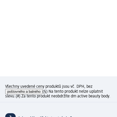
Všechny uvedené ceny produktů jsou vč. DPH, bez
poštovného a balného
(§) Na tento produkt nelze uplatnit
slevu.
(#) Za tento produkt neobdržíte dm active beauty body.