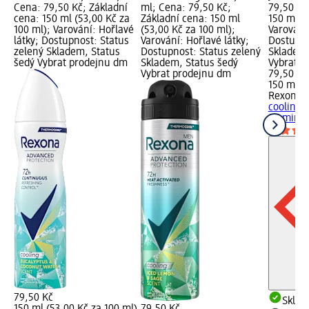
Cena: 79,50 Kč; Základní
ml; Cena: 79,50 Kč;
79,50 Kč
cena: 150 ml (53,00 Kč za
Základní cena: 150 ml
150 ml (5
100 ml); Varování: Hořlavé
(53,00 Kč za 100 ml);
Varování:
látky; Dostupnost: Status
Varování: Hořlavé látky;
Dostupno
zelený Skladem, Status
Dostupnost: Status zelený
Skladem,
šedý Vybrat prodejnu dm
Skladem, Status šedý
Vybrat p
Vybrat prodejnu dm
79,50 Kč
150 ml (
Rexona
d
cooling 
Jasmine,
79,50 Kč
Skla
150 ml (53,00 Kč za 100 ml)
79,50 Kč