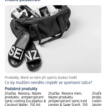
Vhodné poradenství
Produkty, které se vám při sportu budou hodit
Zá
Co by mužům nemělo chybět ve sportovní tašce?
Ja
Podobné produkty
Značka: Rexona; Název
Značka: Rexona men;
Značka: 
produktu: antiperspirant
Název produktu:
produktu
sprej cooling Eucalyptus &
antiperspirant sprej Iced
cooling 
Coconut Water, 150 ml;
Lemon & Sage Scent, 150
Jasmine,