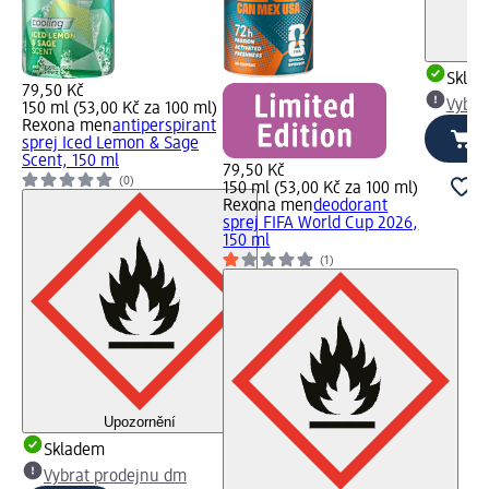
Skla
79,50 Kč
Vybra
150 ml (53,00 Kč za 100 ml)
Rexona men
antiperspirant
sprej Iced Lemon & Sage
Scent, 150 ml
79,50 Kč
(0)
150 ml (53,00 Kč za 100 ml)
Rexona men
deodorant
sprej FIFA World Cup 2026,
150 ml
(1)
Upozornění
Skladem
Vybrat prodejnu dm