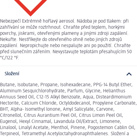
Nebezpečí Extrémně hořlavý aerosol. Nádoba je pod tlakem: při
zahřívání se může roztrhnout. Chraňte před teplem, horkými
povrchy, jiskrami, otevřenými plameny a jinými zdroji zapálení.
Nekuřte. Nestříkejte do otevřeného ohně nebo jiných zdrojů
zapálení. Nepropichujte nebo nespalujte ani po použití. Chraňte
před slunečním zářením. Nevystavujte teplotám přesahujícím 50
°C/122 °F.
Složení
Butane, Isobutane, Propane, Isohexadecane, PPG-14 Butyl Ether,
Aluminum Sesquichlorohydrate, Parfum, Glycine, Helianthus
Annuus Seed Oil, C12-15 Alkyl Benzoate, Aqua, Disteardimonium
Hectorite, Calcium Chloride, Octyldodecanol, Propylene Carbonate,
BHT, Alpha- Isomethyl lonone, Amyl Salicylate, Carvone,
Citronellol, Citrus Aurantium Peel Oil, Citrus Limon Peel Oil,
Eugenol, Hexyl Cinnamal, Lavandula Oil/Extract, Limonene,
Linalool, Linalyl Acetate, Menthol, Pinene, Pogostemon Cablin Oil,
Terpineol, Tetramethyl Acetyloctahydronaphthalenes. Složení a