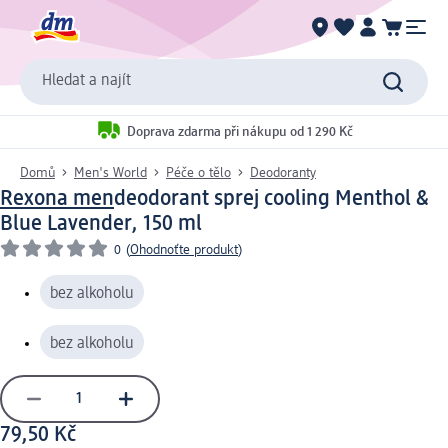
Hledat a najít
Doprava zdarma při nákupu od 1 290 Kč
Domů
Men's World
Péče o tělo
Deodoranty
Rexona men
deodorant sprej cooling Menthol &
Blue Lavender, 150 ml
0
(
Ohodnoťte produkt
)
bez alkoholu
bez alkoholu
79,50 Kč