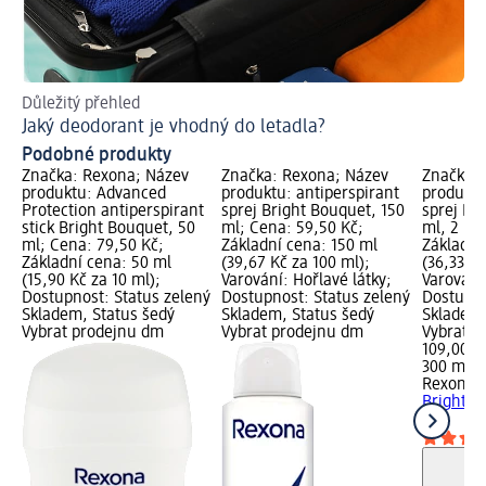
Důležitý přehled
Ins
Jaký deodorant je vhodný do letadla?
Co
Podobné produkty
Značka: Rexona; Název
Značka: Rexona; Název
Značka: 
produktu: Advanced
produktu: antiperspirant
produktu
Protection antiperspirant
sprej Bright Bouquet, 150
sprej Br
stick Bright Bouquet, 50
ml; Cena: 59,50 Kč;
ml, 2 ks
ml; Cena: 79,50 Kč;
Základní cena: 150 ml
Základní
Základní cena: 50 ml
(39,67 Kč za 100 ml);
(36,33 Kč
(15,90 Kč za 10 ml);
Varování: Hořlavé látky;
Varování:
Dostupnost: Status zelený
Dostupnost: Status zelený
Dostupno
Skladem, Status šedý
Skladem, Status šedý
Skladem,
Vybrat prodejnu dm
Vybrat prodejnu dm
Vybrat p
109,00 K
300 ml (
Rexona
a
Bright B
ks