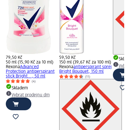
79,50 Kč
59,50 Kč
Skla
50 ml (15,90 Kč za 10 ml)
150 ml (39,67 Kč za 100 ml)
Vybra
Rexona
Advanced
Rexona
antiperspirant sprej
Protection antiperspirant
Bright Bouquet, 150 ml
stick Bright..., 50 ml
(11)
(4)
Skladem
Vybrat prodejnu dm