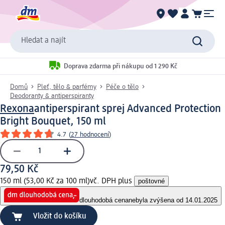
Hledat a najít
Doprava zdarma při nákupu od 1 290 Kč
Domů
Pleť, tělo & parfémy
Péče o tělo
Deodoranty & antiperspiranty
Rexona
antiperspirant sprej Advanced Protection
Bright Bouquet, 150 ml
4.7
(
27 hodnocení
)
79,50 Kč
150 ml (53,00 Kč za 100 ml)
vč. DPH plus
poštovné
dlouhodobá cena
nebyla zvýšena od 14.01.2025
Vložit do košíku