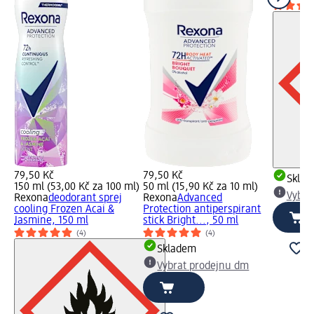
79,50 Kč
79,50 Kč
Skla
150 ml (53,00 Kč za 100 ml)
50 ml (15,90 Kč za 10 ml)
Vybra
Rexona
deodorant sprej
Rexona
Advanced
cooling Frozen Acai &
Protection antiperspirant
Jasmine, 150 ml
stick Bright..., 50 ml
(4)
(4)
Skladem
Vybrat prodejnu dm