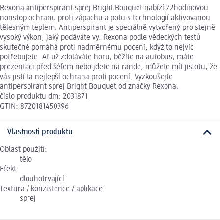
Rexona antiperspirant sprej Bright Bouquet nabízí 72hodinovou
nonstop ochranu proti zápachu a potu s technologií aktivovanou
tělesným teplem. Antiperspirant je speciálně vytvořený pro stejně
vysoký výkon, jaký podáváte vy. Rexona podle vědeckých testů
skutečně pomáhá proti nadměrnému pocení, když to nejvíc
potřebujete. Ať už zdoláváte horu, běžíte na autobus, máte
prezentaci před šéfem nebo jdete na rande, můžete mít jistotu, že
vás jistí ta nejlepší ochrana proti pocení. Vyzkoušejte
antiperspirant sprej Bright Bouquet od značky Rexona.
číslo produktu dm: 2031871
GTIN: 8720181450396
Vlastnosti produktu
Oblast použití:
tělo
Efekt:
dlouhotrvající
Textura / konzistence / aplikace:
sprej