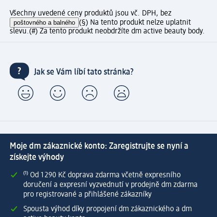
Všechny uvedené ceny produktů jsou vč. DPH, bez
poštovného a balného
(§) Na tento produkt nelze uplatnit
slevu.
(#) Za tento produkt neobdržíte dm active beauty body.
Jak se Vám líbí tato stránka?
Moje dm zákaznické konto: Zaregistrujte se nyní a
získejte výhody
⁽¹⁾ Od 1 290 Kč doprava zdarma včetně expresního
doručení a expresní vyzvednutí v prodejně dm zdarma
pro registrované a přihlášené zákazníky
Spousta výhod díky propojení dm zákaznického a dm