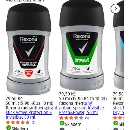
Vybrat prodejnu dm
79,50 Kč
79,50 Kč
79,50 Kč
50 ml (15,90 Kč za 10 ml)
50 ml (15
50 ml (15,90 Kč za 10 ml)
Rexona men
tuhý
Rexona 
Rexona men
antiperspirant
antiperspirant Invisible
stick Mo
stick Active Protection +
Fresh&Power, 50 ml
Dry, 50 
Invisible, 50 ml
(5)
(5)
Skladem
Skla
Skladem