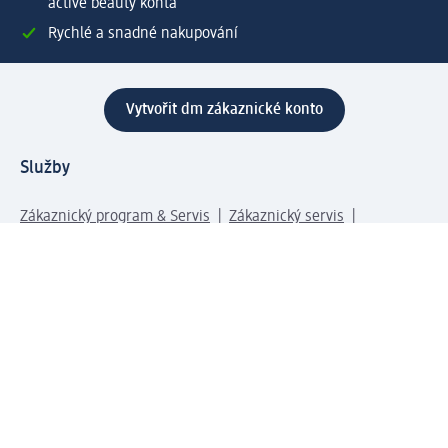
active beauty konta
Rychlé a snadné nakupování
Vytvořit dm zákaznické konto
Služby
Zákaznický program & Servis
Zákaznický servis
Odeslání & Dodání
Vrácení zboží
Společnost
O společnosti
Společenská odpovědnost
Kariéra
Press centrum
Svět dm