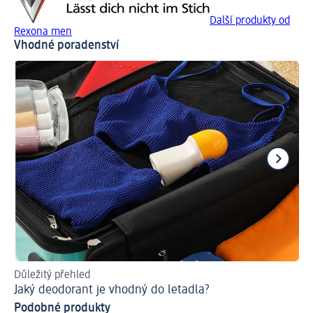
Další produkty od
Rexona men
Vhodné poradenství
Důležitý přehled
Pr
Jaký deodorant je vhodný do letadla?
Co
Podobné produkty