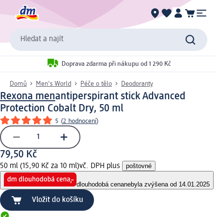
Hledat a najít
Doprava zdarma při nákupu od 1 290 Kč
Domů
Men's World
Péče o tělo
Deodoranty
Rexona men
antiperspirant stick Advanced
Protection Cobalt Dry, 50 ml
5
(
2 hodnocení
)
79,50 Kč
50 ml (15,90 Kč za 10 ml)
vč. DPH plus
poštovné
dlouhodobá cena
nebyla zvýšena od 14.01.2025
Vložit do košíku