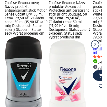
Značka: Rexona men;
Značka: Rexona; Název
Značka: 
Název produktu:
produktu: Advanced
produktu
antiperspirant stick Motion
Protection antiperspirant
stick Inv
Sense Cobalt Dry, 50 ml;
stick Bright Bouquet, 50
White, 5
Cena: 79,50 Kč; Základní
ml; Cena: 79,50 Kč;
79,50 Kč
cena: 50 ml (15,90 Kč za 10
Základní cena: 50 ml
ml (15,90
ml); Dostupnost: Status
(15,90 Kč za 10 ml);
Dostupno
zelený Skladem, Status
Dostupnost: Status zelený
Skladem,
šedý Vybrat prodejnu dm
Skladem, Status šedý
Vybrat p
Vybrat prodejnu dm
79,50 Kč
50 ml (15
Rexona
a
Invisible
ml
Skla
Vybra