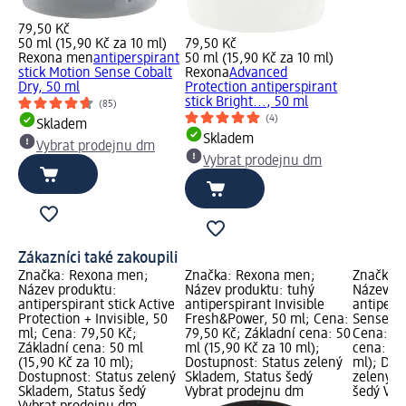
79,50 Kč
50 ml (15,90 Kč za 10 ml)
79,50 Kč
Rexona men
antiperspirant
50 ml (15,90 Kč za 10 ml)
stick Motion Sense Cobalt
Rexona
Advanced
Dry, 50 ml
Protection antiperspirant
stick Bright..., 50 ml
(85)
(4)
Skladem
Skladem
Vybrat prodejnu dm
Vybrat prodejnu dm
Zákazníci také zakoupili
Značka: Rexona men;
Značka: Rexona men;
Značka:
Název produktu:
Název produktu: tuhý
Název pr
antiperspirant stick Active
antiperspirant Invisible
antipers
Protection + Invisible, 50
Fresh&Power, 50 ml; Cena:
Sense Co
ml; Cena: 79,50 Kč;
79,50 Kč; Základní cena: 50
Cena: 79
Základní cena: 50 ml
ml (15,90 Kč za 10 ml);
cena: 50
(15,90 Kč za 10 ml);
Dostupnost: Status zelený
ml); Dos
Dostupnost: Status zelený
Skladem, Status šedý
zelený S
Skladem, Status šedý
Vybrat prodejnu dm
šedý Vyb