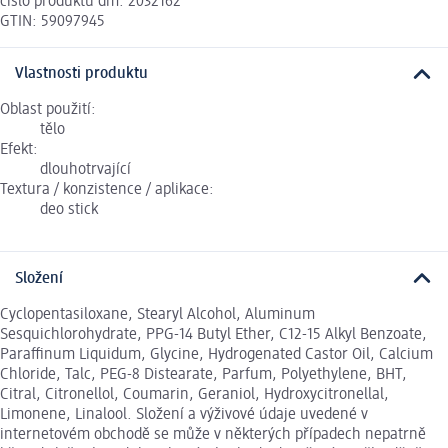
číslo produktu dm: 2032162
GTIN: 59097945
Vlastnosti produktu
Oblast použití:
tělo
Efekt:
dlouhotrvající
Textura / konzistence / aplikace:
deo stick
Složení
Cyclopentasiloxane, Stearyl Alcohol, Aluminum
Sesquichlorohydrate, PPG-14 Butyl Ether, C12-15 Alkyl Benzoate,
Paraffinum Liquidum, Glycine, Hydrogenated Castor Oil, Calcium
Chloride, Talc, PEG-8 Distearate, Parfum, Polyethylene, BHT,
Citral, Citronellol, Coumarin, Geraniol, Hydroxycitronellal,
Limonene, Linalool. Složení a výživové údaje uvedené v
internetovém obchodě se může v některých případech nepatrně