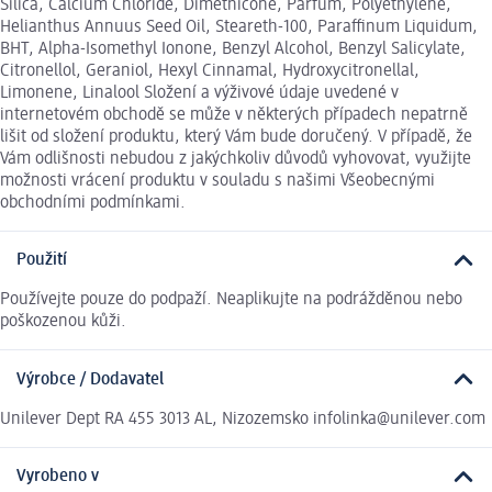
Silica, Calcium Chloride, Dimethicone, Parfum, Polyethylene,
Helianthus Annuus Seed Oil, Steareth-100, Paraffinum Liquidum,
BHT, Alpha-Isomethyl Ionone, Benzyl Alcohol, Benzyl Salicylate,
Citronellol, Geraniol, Hexyl Cinnamal, Hydroxycitronellal,
Limonene, Linalool Složení a výživové údaje uvedené v
internetovém obchodě se může v některých případech nepatrně
lišit od složení produktu, který Vám bude doručený. V případě, že
Vám odlišnosti nebudou z jakýchkoliv důvodů vyhovovat, využijte
možnosti vrácení produktu v souladu s našimi Všeobecnými
obchodními podmínkami.
Použití
Používejte pouze do podpaží. Neaplikujte na podrážděnou nebo
poškozenou kůži.
Výrobce / Dodavatel
Unilever Dept RA 455 3013 AL, Nizozemsko infolinka@unilever.com
Vyrobeno v