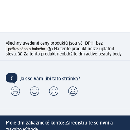
Všechny uvedené ceny produktů jsou vč. DPH, bez
poštovného a balného
(§) Na tento produkt nelze uplatnit
slevu.
(#) Za tento produkt neobdržíte dm active beauty body.
Jak se Vám líbí tato stránka?
Moje dm zákaznické konto: Zaregistrujte se nyní a
získejte výhody