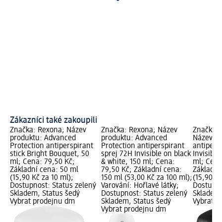
Zákazníci také zakoupili
Značka: Rexona; Název
Značka: Rexona; Název
Značka:
produktu: Advanced
produktu: Advanced
Název pr
Protection antiperspirant
Protection antiperspirant
antipersp
stick Bright Bouquet, 50
sprej 72H Invisible on black
Invisible
ml; Cena: 79,50 Kč;
& white, 150 ml; Cena:
ml; Cena
Základní cena: 50 ml
79,50 Kč; Základní cena:
Základní
(15,90 Kč za 10 ml);
150 ml (53,00 Kč za 100 ml);
(15,90 Kč
Dostupnost: Status zelený
Varování: Hořlavé látky;
Dostupno
Skladem, Status šedý
Dostupnost: Status zelený
Skladem,
Vybrat prodejnu dm
Skladem, Status šedý
Vybrat p
Vybrat prodejnu dm