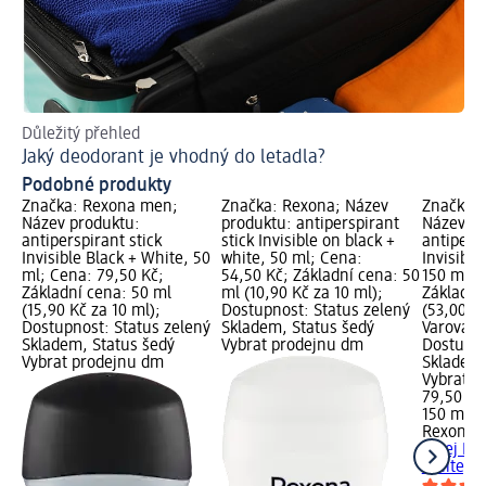
Důležitý přehled
Pr
Jaký deodorant je vhodný do letadla?
Ud
Podobné produkty
Značka: Rexona men;
Značka: Rexona; Název
Značka:
Název produktu:
produktu: antiperspirant
Název pr
antiperspirant stick
stick Invisible on black +
antipers
Invisible Black + White, 50
white, 50 ml; Cena:
Invisible
ml; Cena: 79,50 Kč;
54,50 Kč; Základní cena: 50
150 ml; 
Základní cena: 50 ml
ml (10,90 Kč za 10 ml);
Základní
(15,90 Kč za 10 ml);
Dostupnost: Status zelený
(53,00 Kč
Dostupnost: Status zelený
Skladem, Status šedý
Varování:
Skladem, Status šedý
Vybrat prodejnu dm
Dostupno
Vybrat prodejnu dm
Skladem,
Vybrat p
79,50 Kč
150 ml (
Rexona 
sprej Inv
White, 1