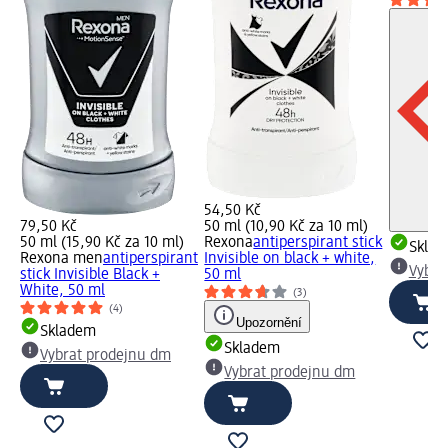
54,50 Kč
79,50 Kč
50 ml (10,90 Kč za 10 ml)
50 ml (15,90 Kč za 10 ml)
Rexona
antiperspirant stick
Skla
Rexona men
antiperspirant
Invisible on black + white,
Vybra
stick Invisible Black +
50 ml
White, 50 ml
(3)
(4)
Upozornění
Skladem
Skladem
Vybrat prodejnu dm
Vybrat prodejnu dm