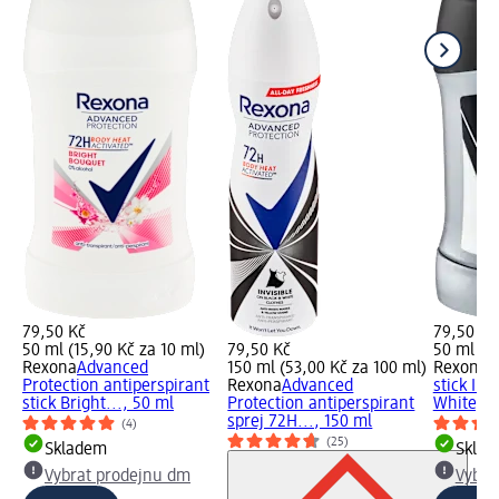
79,50 Kč
79,50 Kč
50 ml (15,90 Kč za 10 ml)
79,50 Kč
50 ml (15
Rexona
Advanced
150 ml (53,00 Kč za 100 ml)
Rexona 
Protection antiperspirant
Rexona
Advanced
stick Inv
stick Bright..., 50 ml
Protection antiperspirant
White, 5
sprej 72H..., 150 ml
(4)
(25)
Skladem
Skla
Vybrat prodejnu dm
Vybra