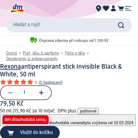
Hledat a najít
Doprava zdarma při nákupu od 1 290 Kč
Domů
Pleť, tělo & parfémy
Péče o tělo
Deodoranty & antiperspiranty
Rexona
antiperspirant stick Invisible Black &
White, 50 ml
5
(
5 hodnocení
)
79,50 Kč
50 ml (15,90 Kč za 10 ml)
vč. DPH plus
poštovné
dlouhodobá cena
nebyla zvýšena od 10.03.2024
Vložit do košíku