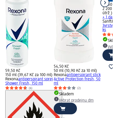
94,50 Kč
2 200 útr
útrž.)
+ 1 další
Sanft&Si
3vrstvý C
ks
Skla
Vybra
54,50 Kč
59,50 Kč
50 ml (10,90 Kč za 10 ml)
150 ml (39,67 Kč za 100 ml)
Rexona
antiperspirant stick
Rexona
antiperspirant sprej
Active Protection fresh, 50
Shower Fresh, 150 ml
ml
(6)
(2)
Skladem
Vybrat prodejnu dm