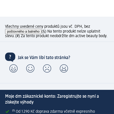
Všechny uvedené ceny produktů jsou vč. DPH, bez
poštovného a balného
(§) Na tento produkt nelze uplatnit
slevu.
(#) Za tento produkt neobdržíte dm active beauty body.
Jak se Vám líbí tato stránka?
Moje dm zákaznické konto: Zaregistrujte se nyní a
získejte výhody
⁽¹⁾ Od 1 290 Kč doprava zdarma včetně expresního