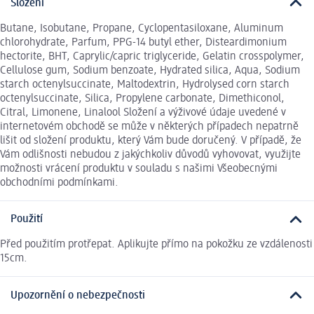
Složení
Butane, Isobutane, Propane, Cyclopentasiloxane, Aluminum
chlorohydrate, Parfum, PPG-14 butyl ether, Disteardimonium
hectorite, BHT, Caprylic/capric triglyceride, Gelatin crosspolymer,
Cellulose gum, Sodium benzoate, Hydrated silica, Aqua, Sodium
starch octenylsuccinate, Maltodextrin, Hydrolysed corn starch
octenylsuccinate, Silica, Propylene carbonate, Dimethiconol,
Citral, Limonene, Linalool Složení a výživové údaje uvedené v
internetovém obchodě se může v některých případech nepatrně
lišit od složení produktu, který Vám bude doručený. V případě, že
Vám odlišnosti nebudou z jakýchkoliv důvodů vyhovovat, využijte
možnosti vrácení produktu v souladu s našimi Všeobecnými
obchodními podmínkami.
Použití
Před použitím protřepat. Aplikujte přímo na pokožku ze vzdálenosti
15cm.
Upozornění o nebezpečnosti