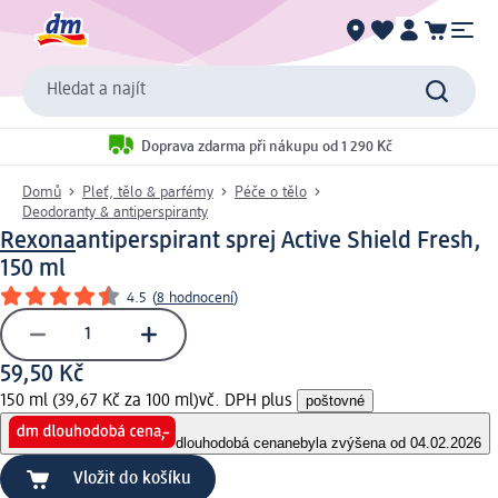
Hledat a najít
Doprava zdarma při nákupu od 1 290 Kč
Domů
Pleť, tělo & parfémy
Péče o tělo
Deodoranty & antiperspiranty
Rexona
antiperspirant sprej Active Shield Fresh,
150 ml
4.5
(
8 hodnocení
)
59,50 Kč
150 ml (39,67 Kč za 100 ml)
vč. DPH plus
poštovné
dlouhodobá cena
nebyla zvýšena od 04.02.2026
Vložit do košíku