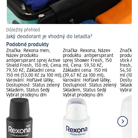
Důležitý přehled
Ins
Jaký deodorant je vhodný do letadla?
Co
Podobné produkty
Značka: Rexona men;
Značka: Rexona; Název
Značka: 
Název produktu:
produktu: antiperspirant
produktu
antiperspirant sprej Active
sprej Shower Fresh, 150
stick Act
Shield Fresh, 150 ml; Cena:
ml; Cena: 59,50 Kč;
fresh, 5
79,50 Kč; Základní cena:
Základní cena: 150 ml
54,50 Kč
150 ml (53,00 Kč za 100 ml);
(39,67 Kč za 100 ml);
ml (10,90
Varování: Hořlavé látky;
Varování: Hořlavé látky;
Dostupno
Dostupnost: Status zelený
Dostupnost: Status zelený
Skladem,
Skladem, Status šedý
Skladem, Status šedý
Vybrat p
Vybrat prodejnu dm
Vybrat prodejnu dm