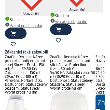
Upozornění
Upozornění
Skladem
Skladem
Vybrat prodejnu dm
Vybrat prodejnu dm
Zákazníci také zakoupili
Značka: Rexona; Název
Značka: Rexona; Název
Značka: 
produktu: antiperspirant
produktu: antiperspirant
Název pr
sprej Shower Fresh, 150
stick Active Protection
papír 3vr
ml; Cena: 59,50 Kč;
fresh, 50 ml; Cena:
10x220, 
Základní cena: 150 ml
54,50 Kč; Základní cena: 50
94,50 Kč
(39,67 Kč za 100 ml);
ml (10,90 Kč za 10 ml);
2 200 útr
Varování: Hořlavé látky;
Dostupnost: Status zelený
útrž.); d
Dostupnost: Status zelený
Skladem, Status šedý
Dostupno
Skladem, Status šedý
Vybrat prodejnu dm
Skladem,
Vybrat prodejnu dm
Vybrat p