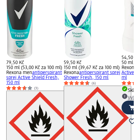
54,50 Kč
79,50 Kč
59,50 Kč
50 ml (10
150 ml (53,00 Kč za 100 ml)
150 ml (39,67 Kč za 100 ml)
Rexona
a
Rexona men
antiperspirant
Rexona
antiperspirant sprej
Active Pr
sprej Active Shield Fresh,
Shower Fresh, 150 ml
ml
150 ml
(6)
(3)
Skla
Vybra