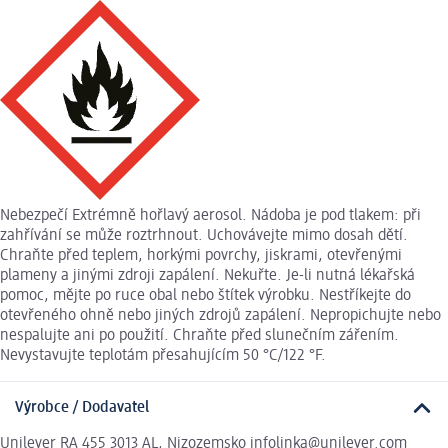
Nebezpečí Extrémně hořlavý aerosol. Nádoba je pod tlakem: při
zahřívání se může roztrhnout. Uchovávejte mimo dosah dětí.
Chraňte před teplem, horkými povrchy, jiskrami, otevřenými
plameny a jinými zdroji zapálení. Nekuřte. Je-li nutná lékařská
pomoc, mějte po ruce obal nebo štítek výrobku. Nestříkejte do
otevřeného ohně nebo jiných zdrojů zapálení. Nepropichujte nebo
nespalujte ani po použití. Chraňte před slunečním zářením.
Nevystavujte teplotám přesahujícím 50 °C/122 °F.
Výrobce / Dodavatel
Unilever RA 455 3013 AL, Nizozemsko infolinka@unilever.com