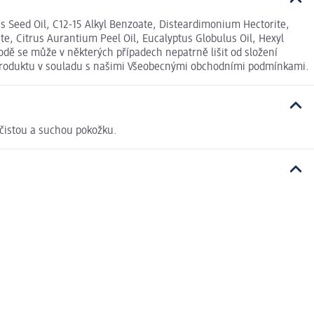
 Seed Oil, C12-15 Alkyl Benzoate, Disteardimonium Hectorite,
e, Citrus Aurantium Peel Oil, Eucalyptus Globulus Oil, Hexyl
dě se může v některých případech nepatrně lišit od složení
í produktu v souladu s našimi Všeobecnými obchodními podmínkami.
 čistou a suchou pokožku.