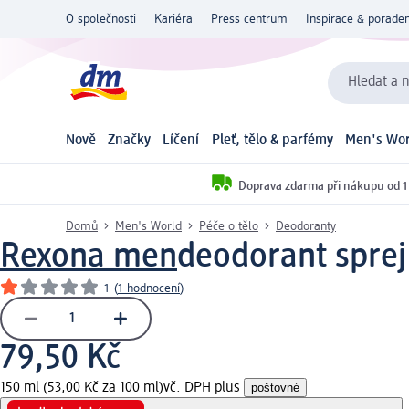
O společnosti
Kariéra
Press centrum
Inspirace & poraden
Hledat a n
Nově
Značky
Líčení
Pleť, tělo & parfémy
Men's Wor
Doprava zdarma při nákupu od 1
Domů
Men's World
Péče o tělo
Deodoranty
Rexona men
deodorant sprej
1
(
1 hodnocení
)
79,50 Kč
150 ml (53,00 Kč za 100 ml)
vč. DPH plus
poštovné