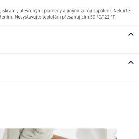
iskrami, otevřenými plameny a jinými zdroji zapálení. Nekuřte.
řením. Nevystavujte teplotám přesahujícím 50 °C/122 °F.