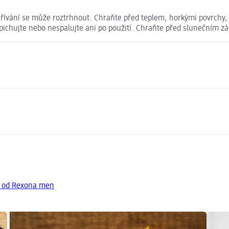
řívání se může roztrhnout. Chraňte před teplem, horkými povrchy, j
pichujte nebo nespalujte ani po použití. Chraňte před slunečním zá
y od Rexona men