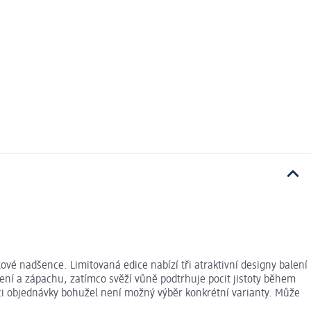
vé nadšence. Limitovaná edice nabízí tři atraktivní designy balení
ní a zápachu, zatímco svěží vůně podtrhuje pocit jistoty během
mci objednávky bohužel není možný výběr konkrétní varianty. Může