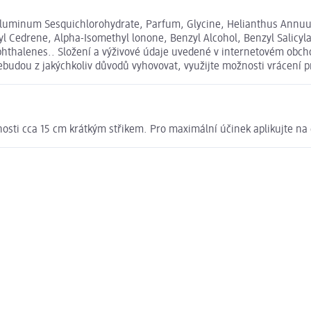
Aluminum Sesquichlorohydrate, Parfum, Glycine, Helianthus Annuus
 Cedrene, Alpha-Isomethyl lonone, Benzyl Alcohol, Benzyl Salicylat
hthalenes.. Složení a výživové údaje uvedené v internetovém obcho
nebudou z jakýchkoliv důvodů vyhovovat, využijte možnosti vrácen
nosti cca 15 cm krátkým střikem. Pro maximální účinek aplikujte na