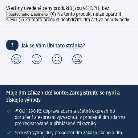
Všechny uvedené ceny produktů jsou vč. DPH, bez
poštovného a balného
(§) Na tento produkt nelze uplatnit
slevu.
(#) Za tento produkt neobdržíte dm active beauty body.
Jak se Vám líbí tato stránka?
Moje dm zákaznické konto: Zaregistrujte se nyní a
získejte výhody
⁽¹⁾ Od 1 290 Kč doprava zdarma včetně expresního
doručení a expresní vyzvednutí v prodejně dm zdarma
pro registrované a přihlášené zákazníky
Spousta výhod díky propojení dm zákaznického a dm