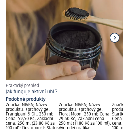
Praktický přehled
Př
Jak funguje aktivní uhlí?
Podobné produkty
Značka: NIVEA; Název
Značka: NIVEA; Název
Značka: 
produktu: sprchový gel
produktu: sprchový gel
produktu
Frangipani & Oil, 250 ml;
Floral Moon, 250 ml; Cena:
Starligh
Cena: 59,50 Kč; Základní
29,50 Kč; Základní cena:
Cena: 29
cena: 250 ml (23,80 Kč za
250 ml (11,80 Kč za 100 ml);
cena: 25
100 ml); Dostupnost: Status
Výprodej grafika;
100 ml); 