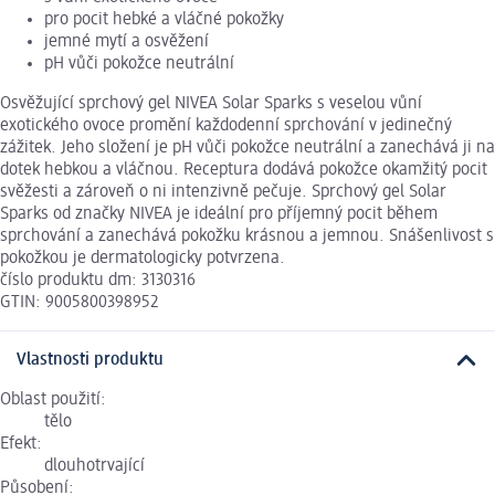
pro pocit hebké a vláčné pokožky
jemné mytí a osvěžení
pH vůči pokožce neutrální
Osvěžující sprchový gel NIVEA Solar Sparks s veselou vůní
exotického ovoce promění každodenní sprchování v jedinečný
zážitek. Jeho složení je pH vůči pokožce neutrální a zanechává ji na
dotek hebkou a vláčnou. Receptura dodává pokožce okamžitý pocit
svěžesti a zároveň o ni intenzivně pečuje. Sprchový gel Solar
Sparks od značky NIVEA je ideální pro příjemný pocit během
sprchování a zanechává pokožku krásnou a jemnou. Snášenlivost s
pokožkou je dermatologicky potvrzena.
číslo produktu dm: 3130316
GTIN: 9005800398952
Vlastnosti produktu
Oblast použití:
tělo
Efekt:
dlouhotrvající
Působení: