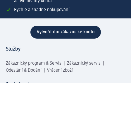
active beauty konta
Rychlé a snadné nakupování
Vytvořit dm zákaznické konto
Služby
Zákaznický program & Servis
Zákaznický servis
Odeslání & Dodání
Vrácení zboží
Společnost
O společnosti
Společenská odpovědnost
Kariéra
Press centrum
Svět dm