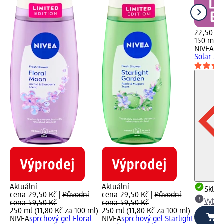
22,50 Kč
150 ml (
NIVEA
ant
Solar Sp
Aktuální
Aktuální
Skla
cena:
29,50 Kč
|
Původní
cena:
29,50 Kč
|
Původní
Vybra
cena:
59,50 Kč
cena:
59,50 Kč
250 ml (11,80 Kč za 100 ml)
250 ml (11,80 Kč za 100 ml)
NIVEA
sprchový gel Floral
NIVEA
sprchový gel Starlight