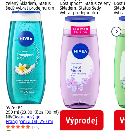
zelený Skladem, Status
Dostupnost: Status zelený
Dostupno
šedý Vybrat prodejnu dm
Skladem, Status šedý
Skladem,
Vybrat prodejnu dm
Vybrat p
59,50 Kč
250 ml (23,80 Kč za 100 ml)
NIVEA
sprchový gel
Frangipani & Oil, 250 ml
(395)