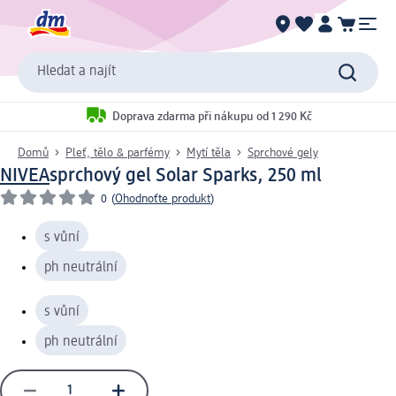
Hledat a najít
Doprava zdarma při nákupu od 1 290 Kč
Domů
Pleť, tělo & parfémy
Mytí těla
Sprchové gely
NIVEA
sprchový gel Solar Sparks, 250 ml
0
(
Ohodnoťte produkt
)
s vůní
ph neutrální
s vůní
ph neutrální