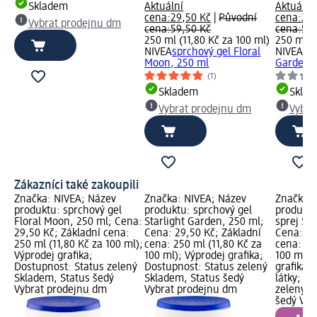
Skladem
Aktuální
Aktuální
cena:
29,50 Kč
|
Původní
cena:
29,
Vybrat prodejnu dm
cena:
59,50 Kč
cena:
59,
250 ml (11,80 Kč za 100 ml)
250 ml (1
NIVEA
sprchový gel Floral
NIVEA
spr
Moon, 250 ml
Garden, 
(1)
Skladem
Skla
Vybrat prodejnu dm
Vybra
Zákazníci také zakoupili
Značka: NIVEA; Název
Značka: NIVEA; Název
Značka: 
produktu: sprchový gel
produktu: sprchový gel
produktu
Floral Moon, 250 ml; Cena:
Starlight Garden, 250 ml;
sprej Sol
29,50 Kč; Základní cena:
Cena: 29,50 Kč; Základní
Cena: 22
250 ml (11,80 Kč za 100 ml);
cena: 250 ml (11,80 Kč za
cena: 15
Výprodej grafika;
100 ml); Výprodej grafika;
100 ml);
Dostupnost: Status zelený
Dostupnost: Status zelený
grafika; 
Skladem, Status šedý
Skladem, Status šedý
látky; D
Vybrat prodejnu dm
Vybrat prodejnu dm
zelený S
šedý Vyb