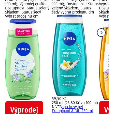
cena: 250 ml (11,80 Kč za
cena: 250 ml (23,80 Kč za
250 ml (1
100 ml); Výprodej grafika;
100 ml); Dostupnost: Status
Výprodej 
Dostupnost: Status zelený
zelený Skladem, Status
Dostupno
Skladem, Status šedý
šedý Vybrat prodejnu dm
Skladem,
Vybrat prodejnu dm
Vybrat p
59,50 Kč
250 ml (23,80 Kč za 100 ml)
NIVEA
sprchový gel
Frangipani & Oil, 250 ml