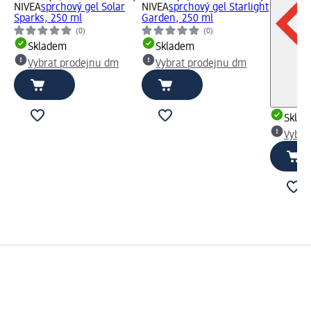
NIVEA
sprchový gel Solar
NIVEA
sprchový gel Starlight
Sparks, 250 ml
Garden, 250 ml
(0)
(0)
Skladem
Skladem
Vybrat prodejnu dm
Vybrat prodejnu dm
Skla
Vybra