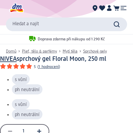
Hledat a najít
Doprava zdarma při nákupu od 1 290 Kč
Domů
Pleť, tělo & parfémy
Mytí těla
Sprchové gely
NIVEA
sprchový gel Floral Moon, 250 ml
5
(
1 hodnocení
)
s vůní
ph neutrální
s vůní
ph neutrální