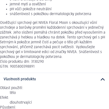
jemné mytí a osvěžení
pH vůči pokožce neutrální
snášenlivost s pokožkou dermatologicky potvrzena
Osvěžující sprchový gel NIVEA Floral Moon s okouzlující vůní
orchideje a borůvky promění každodenní sprchování v jedinečný
zážitek. Jeho složení pomáhá chránit pokožku před vysoušením a
zanechává ji hebkou a hladkou na dotek. Tento sprchový gel s pH
šetrným k pokožce jemně čistí a pečuje o tělo při každém
sprchování, přičemž zanechává pocit svěžesti. Vyzkoušejte
sprchový gel v limitované edici od značky NIVEA. Snášenlivost s
pokožkou je dermatologicky potvrzena.
číslo produktu dm: 3130290
GTIN: 9005800398891
Vlastnosti produktu
Oblast použití:
tělo
Efekt:
dlouhotrvající
Působení: