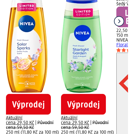
šedý Vyb
22,50 Kč
150 ml (
NIVEA
ant
Floral M
Aktuální
Aktuální
cena:
29,50 Kč
|
Původní
cena:
29,50 Kč
|
Původní
cena:
59,50 Kč
cena:
59,50 Kč
250 ml (11,80 Kč za 100 ml)
250 ml (11,80 Kč za 100 ml)