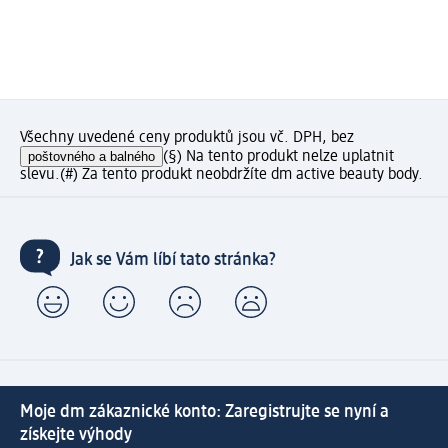
Všechny uvedené ceny produktů jsou vč. DPH, bez
poštovného a balného
(§) Na tento produkt nelze uplatnit
slevu.
(#) Za tento produkt neobdržíte dm active beauty body.
Jak se Vám líbí tato stránka?
Moje dm zákaznické konto: Zaregistrujte se nyní a
získejte výhody