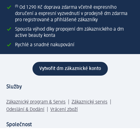
⁽¹⁾ Od 1 290 Kč doprava zdarma včetně expresního
doručení a expresní vyzvednutí v prodejně dm zdarma
pro registrované a přihlášené zákazníky
Spousta výhod díky propojení dm zákaznického a dm
active beauty konta
Rychlé a snadné nakupování
Vytvořit dm zákaznické konto
Služby
Zákaznický program & Servis
Zákaznický servis
Odeslání & Dodání
Vrácení zboží
Společnost