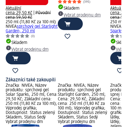
(395)
Aktuální
Skladem
Aktuální
cena:
29,50 Kč
|
Původní
cena:
29,
Vybrat prodejnu dm
cena:
59,50 Kč
cena:
59,
250 ml (11,80 Kč za 100 ml)
250 ml (1
NIVEA
sprchový gel Starlight
NIVEA
spr
Garden, 250 ml
Sparks, 
(0)
Skladem
Skla
Vybrat prodejnu dm
Vybra
Zákazníci také zakoupili
Značka: NIVEA; Název
Značka: NIVEA; Název
Značka: 
produktu: sprchový gel
produktu: sprchový gel
produktu
Solar Sparks, 250 ml; Cena:
Starlight Garden, 250 ml;
sprej Fl
29,50 Kč; Základní cena:
Cena: 29,50 Kč; Základní
Cena: 22
250 ml (11,80 Kč za 100 ml);
cena: 250 ml (11,80 Kč za
cena: 15
Výprodej grafika;
100 ml); Výprodej grafika;
100 ml);
Dostupnost: Status zelený
Dostupnost: Status zelený
grafika; 
Skladem, Status šedý
Skladem, Status šedý
látky, Va
Vybrat prodejnu dm
Vybrat prodejnu dm
látky; D
zelený S