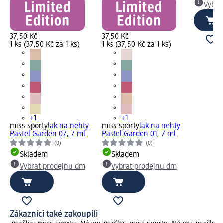
Vybra
37,50 Kč
37,50 Kč
1 ks (37,50 Kč za 1 ks)
1 ks (37,50 Kč za 1 ks)
+1
+1
miss sporty
lak na nehty
miss sporty
lak na nehty
Pastel Garden 07, 7 ml
Pastel Garden 01, 7 ml
(0)
(0)
Skladem
Skladem
Vybrat prodejnu dm
Vybrat prodejnu dm
Zákazníci také zakoupili