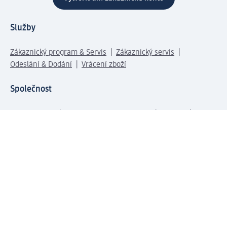
Služby
Zákaznický program & Servis
Zákaznický servis
Odeslání & Dodání
Vrácení zboží
Společnost
O společnosti
Společenská odpovědnost
Kariéra
Press centrum
Svět dm
Platební možnosti