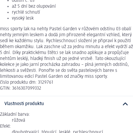
odstín č. 03
až 5 dní bez olupování
rychlé schnutí
vysoký lesk
miss sporty lak na nehty Pastel Garden v růžovém odstínu 03 obalí
nehty jemným leskem a dodá jim přirozeně elegantní vzhled, který
sedí ke každému stylu. Rychleschnoucí složení je připraví k použití
během okamžiku. Lak zaschne už za jednu minutu a efekt vydrží až
5 dní. Díky praktickému štětci se lak snadno aplikuje a propůjčuje
nehtům lesklý, hladký finish už po jedné vrstvě. Tato okouzlující
kolekce je jako jarní procházka zahradou – plná jemných odstínů,
lehkosti a svěžesti. Ponořte se do světa pastelových barev s
limitovanou edicí Pastel Garden od značky miss sporty.
číslo produktu dm: 3129761
GTIN: 3616307099332
Vlastnosti produktu
Základní barva:
růžová
Efekt:
dlouhotrvající, tónující, lesklé, rychleschnoucí