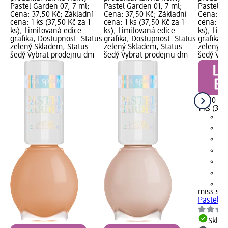
Pastel Garden 07, 7 ml;
Pastel Garden 01, 7 ml;
Pastel G
Cena: 37,50 Kč; Základní
Cena: 37,50 Kč; Základní
Cena: 37
cena: 1 ks (37,50 Kč za 1
cena: 1 ks (37,50 Kč za 1
cena: 1 k
ks); Limitovaná edice
ks); Limitovaná edice
ks); Lim
grafika; Dostupnost: Status
grafika; Dostupnost: Status
grafika;
zelený Skladem, Status
zelený Skladem, Status
zelený S
šedý Vybrat prodejnu dm
šedý Vybrat prodejnu dm
šedý Vyb
37,50 Kč
1 ks (37,
+1
miss spo
Pastel G
Skla