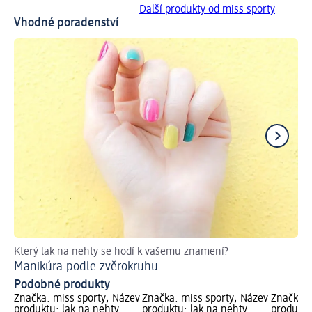
Další produkty od miss sporty
Vhodné poradenství
Který lak na nehty se hodí k vašemu znamení?
Ná
Manikúra podle zvěrokruhu
Ja
Podobné produkty
Značka: miss sporty; Název
Značka: miss sporty; Název
Značka: 
produktu: lak na nehty
produktu: lak na nehty
produktu