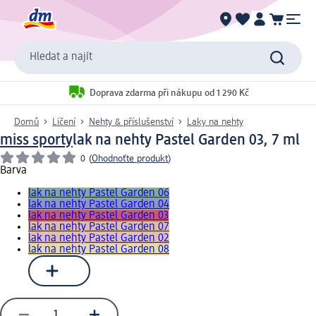
Hledat a najít
Doprava zdarma při nákupu od 1 290 Kč
Domů
Líčení
Nehty & příslušenství
Laky na nehty
miss sporty
lak na nehty Pastel Garden 03, 7 ml
0
(
Ohodnoťte produkt
)
Barva
lak na nehty Pastel Garden 06
lak na nehty Pastel Garden 04
lak na nehty Pastel Garden 03
lak na nehty Pastel Garden 07
lak na nehty Pastel Garden 02
lak na nehty Pastel Garden 08