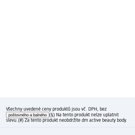
Všechny uvedené ceny produktů jsou vč. DPH, bez
poštovného a balného
(§) Na tento produkt nelze uplatnit
slevu.
(#) Za tento produkt neobdržíte dm active beauty body.