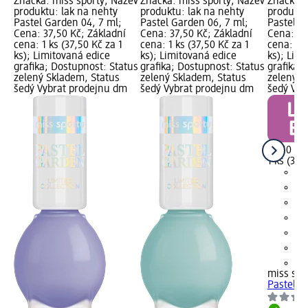
Značka: miss sporty; Název
Značka: miss sporty; Název
Značka: 
produktu: lak na nehty
produktu: lak na nehty
produktu
Pastel Garden 04, 7 ml;
Pastel Garden 06, 7 ml;
Pastel G
Cena: 37,50 Kč; Základní
Cena: 37,50 Kč; Základní
Cena: 37
cena: 1 ks (37,50 Kč za 1
cena: 1 ks (37,50 Kč za 1
cena: 1 k
ks); Limitovaná edice
ks); Limitovaná edice
ks); Lim
grafika; Dostupnost: Status
grafika; Dostupnost: Status
grafika;
zelený Skladem, Status
zelený Skladem, Status
zelený S
šedý Vybrat prodejnu dm
šedý Vybrat prodejnu dm
šedý Vyb
37,50 Kč
1 ks (37,
+1
miss spo
Pastel G