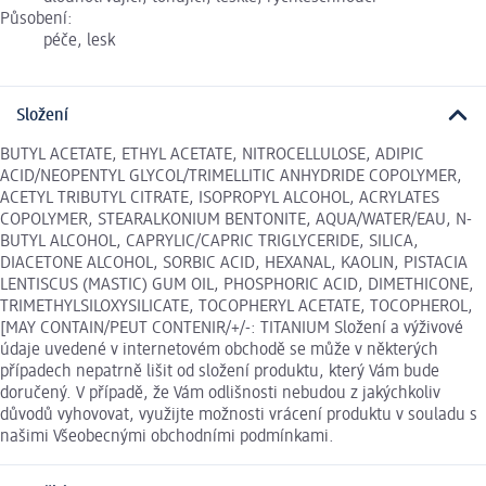
Působení:
péče, lesk
Složení
BUTYL ACETATE, ETHYL ACETATE, NITROCELLULOSE, ADIPIC
ACID/NEOPENTYL GLYCOL/TRIMELLITIC ANHYDRIDE COPOLYMER,
ACETYL TRIBUTYL CITRATE, ISOPROPYL ALCOHOL, ACRYLATES
COPOLYMER, STEARALKONIUM BENTONITE, AQUA/WATER/EAU, N-
BUTYL ALCOHOL, CAPRYLIC/CAPRIC TRIGLYCERIDE, SILICA,
DIACETONE ALCOHOL, SORBIC ACID, HEXANAL, KAOLIN, PISTACIA
LENTISCUS (MASTIC) GUM OIL, PHOSPHORIC ACID, DIMETHICONE,
TRIMETHYLSILOXYSILICATE, TOCOPHERYL ACETATE, TOCOPHEROL,
[MAY CONTAIN/PEUT CONTENIR/+/-: TITANIUM Složení a výživové
údaje uvedené v internetovém obchodě se může v některých
případech nepatrně lišit od složení produktu, který Vám bude
doručený. V případě, že Vám odlišnosti nebudou z jakýchkoliv
důvodů vyhovovat, využijte možnosti vrácení produktu v souladu s
našimi Všeobecnými obchodními podmínkami.