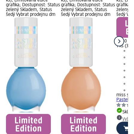
ks); Limitovaná edice
ks); Limitovaná edice
ks); Lim
grafika; Dostupnost: Status
grafika; Dostupnost: Status
grafika;
zelený Skladem, Status
zelený Skladem, Status
zelený S
šedý Vybrat prodejnu dm
šedý Vybrat prodejnu dm
šedý Vyb
37,50 Kč
1 ks (37,
+1
miss spo
Pastel G
Skla
Vybra