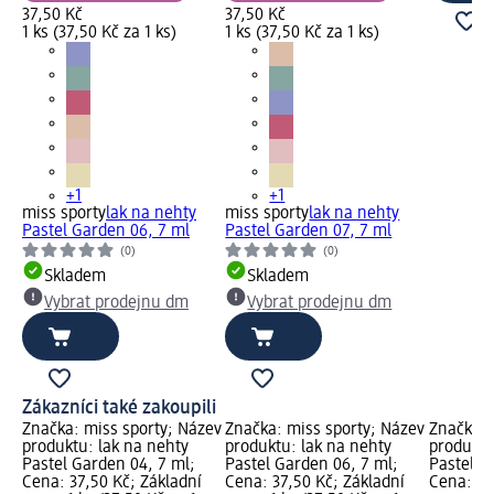
37,50 Kč
37,50 Kč
1 ks (37,50 Kč za 1 ks)
1 ks (37,50 Kč za 1 ks)
+1
+1
miss sporty
lak na nehty
miss sporty
lak na nehty
Pastel Garden 06, 7 ml
Pastel Garden 07, 7 ml
(0)
(0)
Skladem
Skladem
Vybrat prodejnu dm
Vybrat prodejnu dm
Zákazníci také zakoupili
Značka: miss sporty; Název
Značka: miss sporty; Název
Značka: 
produktu: lak na nehty
produktu: lak na nehty
produktu
Pastel Garden 04, 7 ml;
Pastel Garden 06, 7 ml;
Pastel G
Cena: 37,50 Kč; Základní
Cena: 37,50 Kč; Základní
Cena: 37