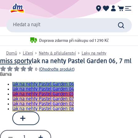
Hledat a najít
Doprava zdarma při nákupu od 1 290 Kč
Domů
Líčení
Nehty & příslušenství
Laky na nehty
miss sporty
lak na nehty Pastel Garden 06, 7 ml
0
(
Ohodnoťte produkt
)
Barva
lak na nehty Pastel Garden 06
lak na nehty Pastel Garden 04
lak na nehty Pastel Garden 03
lak na nehty Pastel Garden 07
lak na nehty Pastel Garden 02
lak na nehty Pastel Garden 08