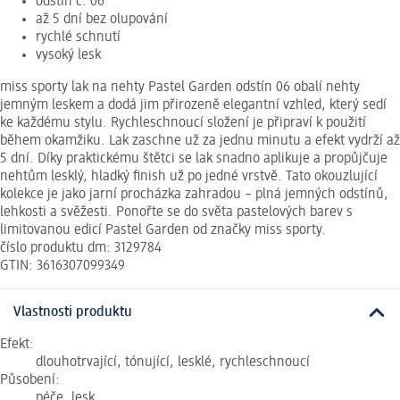
odstín č. 06
až 5 dní bez olupování
rychlé schnutí
vysoký lesk
miss sporty lak na nehty Pastel Garden odstín 06 obalí nehty
jemným leskem a dodá jim přirozeně elegantní vzhled, který sedí
ke každému stylu. Rychleschnoucí složení je připraví k použití
během okamžiku. Lak zaschne už za jednu minutu a efekt vydrží až
5 dní. Díky praktickému štětci se lak snadno aplikuje a propůjčuje
nehtům lesklý, hladký finish už po jedné vrstvě. Tato okouzlující
kolekce je jako jarní procházka zahradou – plná jemných odstínů,
lehkosti a svěžesti. Ponořte se do světa pastelových barev s
limitovanou edicí Pastel Garden od značky miss sporty.
číslo produktu dm: 3129784
GTIN: 3616307099349
Vlastnosti produktu
Efekt:
dlouhotrvající, tónující, lesklé, rychleschnoucí
Působení:
péče, lesk