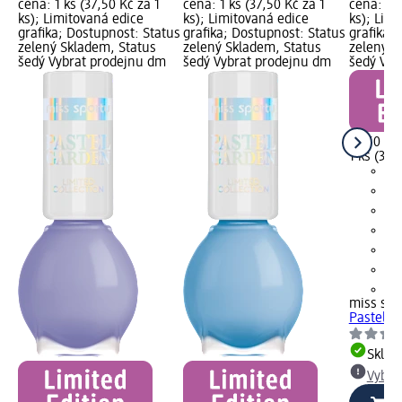
cena: 1 ks (37,50 Kč za 1
cena: 1 ks (37,50 Kč za 1
cena: 1 k
ks); Limitovaná edice
ks); Limitovaná edice
ks); Lim
grafika; Dostupnost: Status
grafika; Dostupnost: Status
grafika;
zelený Skladem, Status
zelený Skladem, Status
zelený S
šedý Vybrat prodejnu dm
šedý Vybrat prodejnu dm
šedý Vyb
37,50 Kč
1 ks (37,
+1
miss spo
Pastel G
Skla
Vybra