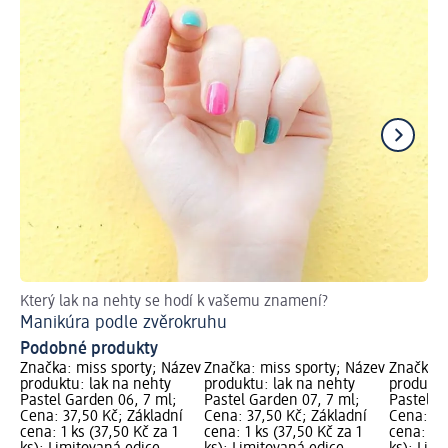
Který lak na nehty se hodí k vašemu znamení?
Ná
Manikúra podle zvěrokruhu
Ja
Podobné produkty
Značka: miss sporty; Název
Značka: miss sporty; Název
Značka: 
produktu: lak na nehty
produktu: lak na nehty
produktu
Pastel Garden 06, 7 ml;
Pastel Garden 07, 7 ml;
Pastel G
Cena: 37,50 Kč; Základní
Cena: 37,50 Kč; Základní
Cena: 37
cena: 1 ks (37,50 Kč za 1
cena: 1 ks (37,50 Kč za 1
cena: 1 k