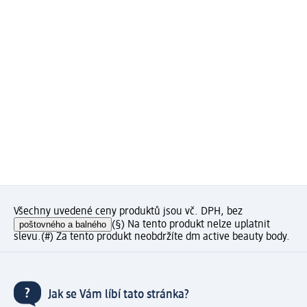
Všechny uvedené ceny produktů jsou vč. DPH, bez
poštovného a balného
(§) Na tento produkt nelze uplatnit
slevu.
(#) Za tento produkt neobdržíte dm active beauty body.
Jak se Vám líbí tato stránka?