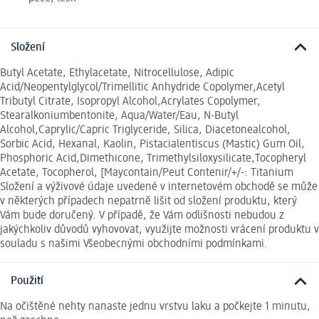
Složení
Butyl Acetate, Ethylacetate, Nitrocellulose, Adipic
Acid/Neopentylglycol/Trimellitic Anhydride Copolymer,Acetyl
Tributyl Citrate, Isopropyl Alcohol,Acrylates Copolymer,
Stearalkoniumbentonite, Aqua/Water/Eau, N-Butyl
Alcohol,Caprylic/Capric Triglyceride, Silica, Diacetonealcohol,
Sorbic Acid, Hexanal, Kaolin, Pistacialentiscus (Mastic) Gum Oil,
Phosphoric Acid,Dimethicone, Trimethylsiloxysilicate,Tocopheryl
Acetate, Tocopherol, [Maycontain/Peut Contenir/+/-: Titanium
Složení a výživové údaje uvedené v internetovém obchodě se může
v některých případech nepatrně lišit od složení produktu, který
Vám bude doručený. V případě, že Vám odlišnosti nebudou z
jakýchkoliv důvodů vyhovovat, využijte možnosti vrácení produktu v
souladu s našimi Všeobecnými obchodními podmínkami.
Použití
Na očištěné nehty nanaste jednu vrstvu laku a počkejte 1 minutu,