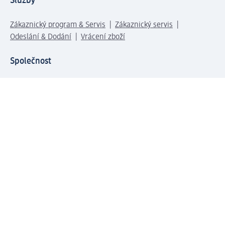
Služby
Zákaznický program & Servis
Zákaznický servis
Odeslání & Dodání
Vrácení zboží
Společnost
O společnosti
Společenská odpovědnost
Kariéra
Press centrum
Svět dm
Platební možnosti