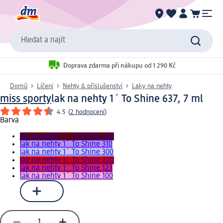
Hledat a najít
Doprava zdarma při nákupu od 1 290 Kč
Domů
Líčení
Nehty & příslušenství
Laky na nehty
miss sporty
lak na nehty 1´ To Shine 637, 7 ml
4.5
(
2 hodnocení
)
Barva
lak na nehty 1´ To Shine 240
lak na nehty 1´ To Shine 310
lak na nehty 1´ To Shine 300
lak na nehty 1´ To Shine 220
lak na nehty 1´ To Shine 123
lak na nehty 1´ To Shine 100