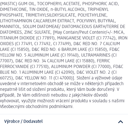
(MASTIC) GUM OIL, TOCOPHERYL ACETATE, PHOSPHORIC ACID,
DIMETHICONE, TIN OXIDE, n-BUTYL ALCOHOL, TRIPHENYL
PHOSPHATE, TRIMETHYLSILOXYSILICATE, POLYETHYLENE,
LITHOTHAMNION CALCAREUM EXTRACT, POLYVINYL BUTYRAL,
MANNITOL, SOLUM DIATOMEAE/ DIATOMACEOUS EARTH/TERRE DE
DIATOMEES, ZINC SULFATE, [May Contain/Peut Contenir/+/-:MICA,
TITANIUM DIOXIDE (CI 77891), MANGANESE VIOLET (CI 77742), IRON
OXIDES (CI 77491, CI 77492, CI 77499), D&C RED NO. 7 CALCIUM
LAKE (CI 15850), D&C RED NO. 6 BARIUM LAKE (CI 15850), FD&C
YELLOW NO. 5 ALUMINUM LAKE (CI 19140), ULTRAMARINES (CI
77007), D&C RED NO. 34 CALCIUM LAKE (CI 15880), FERRIC
FERROCYANIDE (CI 77510), ALUMINUM POWDER (CI 77000), FD&C
BLUE NO. 1 ALUMINUM LAKE (CI 42090), D&C VIOLET NO. 2 (CI
60725), D&C YELLOW NO. 11 (CI 47000)]. Složení a výživové údaje
uvedené v internetovém obchodě se může v některých případech
nepatrně lišit od složení produktu, který Vám bude doručený. V
případě, že Vám odlišnosti nebudou z jakýchkoliv důvodů
vyhovovat, využijte možnosti vrácení produktu v souladu s našimi
Všeobecnými obchodními podmínkami.
Výrobce / Dodavatel