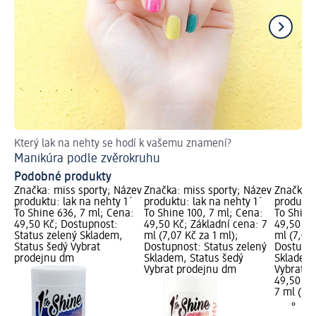
Který lak na nehty se hodí k vašemu znamení?
El
Manikúra podle zvěrokruhu
Če
Podobné produkty
Značka: miss sporty; Název
Značka: miss sporty; Název
Značka: 
produktu: lak na nehty 1´
produktu: lak na nehty 1´
produktu
To Shine 636, 7 ml; Cena:
To Shine 100, 7 ml; Cena:
To Shine
49,50 Kč; Dostupnost:
49,50 Kč; Základní cena: 7
49,50 Kč
Status zelený Skladem,
ml (7,07 Kč za 1 ml);
ml (7,07 
Status šedý Vybrat
Dostupnost: Status zelený
Dostupno
prodejnu dm
Skladem, Status šedý
Skladem,
Vybrat prodejnu dm
Vybrat p
49,50 Kč
7 ml (7,0