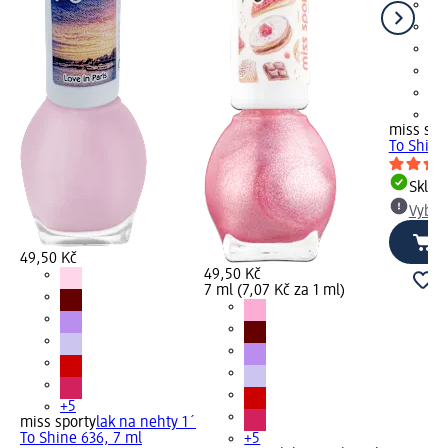
+5
miss spo
To Shine
Skla
Vybra
49,50 Kč
49,50 Kč
7 ml (7,07 Kč za 1 ml)
+5
miss sporty
lak na nehty 1´
To Shine 636, 7 ml
+5