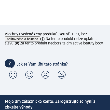
Všechny uvedené ceny produktů jsou vč. DPH, bez
poštovného a balného
(§) Na tento produkt nelze uplatnit
slevu.
(#) Za tento produkt neobdržíte dm active beauty body.
Jak se Vám líbí tato stránka?
Moje dm zákaznické konto: Zaregistrujte se nyní a
získejte výhody