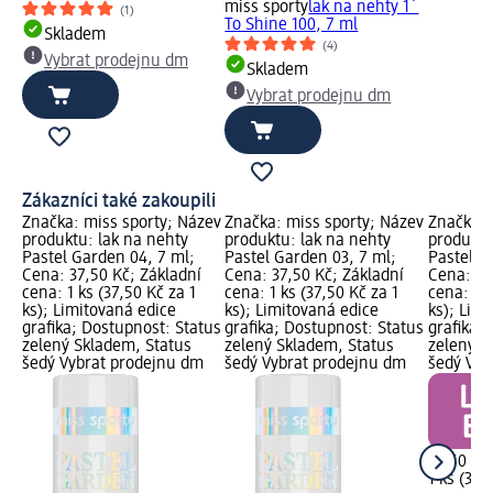
miss sporty
lak na nehty 1´
(1)
To Shine 100, 7 ml
Skladem
(4)
Vybrat prodejnu dm
Skladem
Vybrat prodejnu dm
Zákazníci také zakoupili
Značka: miss sporty; Název
Značka: miss sporty; Název
Značka: 
produktu: lak na nehty
produktu: lak na nehty
produktu
Pastel Garden 04, 7 ml;
Pastel Garden 03, 7 ml;
Pastel G
Cena: 37,50 Kč; Základní
Cena: 37,50 Kč; Základní
Cena: 37
cena: 1 ks (37,50 Kč za 1
cena: 1 ks (37,50 Kč za 1
cena: 1 k
ks); Limitovaná edice
ks); Limitovaná edice
ks); Lim
grafika; Dostupnost: Status
grafika; Dostupnost: Status
grafika;
zelený Skladem, Status
zelený Skladem, Status
zelený S
šedý Vybrat prodejnu dm
šedý Vybrat prodejnu dm
šedý Vyb
37,50 Kč
1 ks (37,