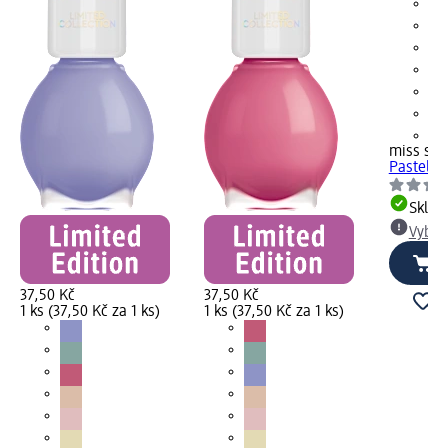
+1
miss spo
Pastel G
Skla
Vybra
37,50 Kč
37,50 Kč
1 ks (37,50 Kč za 1 ks)
1 ks (37,50 Kč za 1 ks)