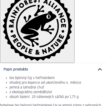
Popis produktu
bio bylinný čaj s heřmánkem
vhodný pro kojence od ukončeného 4. měsíce
jemná a lahodná chuť
z ekologického zemědělství
obsah balení: 20 nálevových sáčků po 1,75 g
babylove bio bylinný heřmánkový čaj je jemný nápoj z vybraných