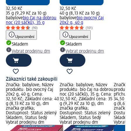
32,50 Kč
32,50 Kč
35 g (9,29 Kč za 10 g)
40 g (8,13 Kč za 10 g)
babylove
bio čaj na dobrou
babylove
bio ovocný čaj
noc (20 sáčků), 35 g
20x2 g, 40 g
(90)
(101)
Upozornění
Upozornění
Skladem
Skladem
Vybrat prodejnu dm
Vybrat prodejnu dm
Zákazníci také zakoupili
Značka: babylove; Název
Značka: babylove; Název
Značka: 
produktu: bio ovocný čaj
produktu: bio čaj na dobrou
produktu:
20x2 g, 40 g; Cena:
noc (20 sáčků), 35 g; Cena:
příchutí
32,50 Kč; Základní cena: 40
32,50 Kč; Základní cena: 35
34,50 Kč
g (8,13 Kč za 10 g); dm
g (9,29 Kč za 10 g); dm
g (8,63 K
značka grafika;
značka grafika;
značka g
Dostupnost: Status zelený
Dostupnost: Status zelený
Dostupno
Skladem, Status šedý
Skladem, Status šedý
Skladem,
Vybrat prodejnu dm
Vybrat prodejnu dm
Vybrat p