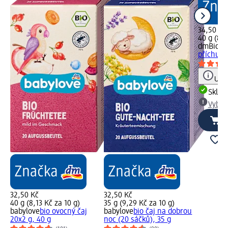
34,50 Kč
40 g (8,6
dmBio
bi
příchutí 
Upoz
Skla
Vybra
32,50 Kč
32,50 Kč
40 g (8,13 Kč za 10 g)
35 g (9,29 Kč za 10 g)
babylove
bio ovocný čaj
babylove
bio čaj na dobrou
20x2 g, 40 g
noc (20 sáčků), 35 g