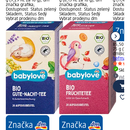
g (9,29 Kč za 10 g); dm
g (8,13 Kč za 10 g); dm
g (11,40 
značka grafika;
značka grafika;
značka g
Dostupnost: Status zelený
Dostupnost: Status zelený
Dostupno
Skladem, Status šedý
Skladem, Status šedý
Skladem,
Vybrat prodejnu dm
Vybrat prodejnu dm
Vybrat p
85,50 Kč
75 g (11,
dmBio
bi
heřmánko
Skla
Vybra