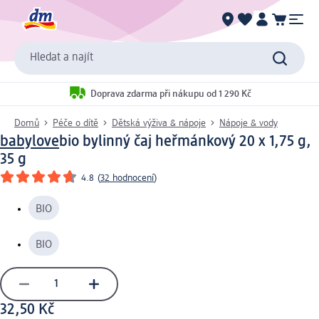
Hledat a najít
Doprava zdarma při nákupu od 1 290 Kč
Domů
Péče o dítě
Dětská výživa & nápoje
Nápoje & vody
babylove
bio bylinný čaj heřmánkový 20 x 1,75 g,
35 g
4.8
(
32 hodnocení
)
BIO
BIO
32,50 Kč