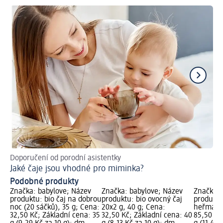
Doporučení od porodní asistentky
Tip
Jaké čaje jsou vhodné pro miminka?
Ja
Podobné produkty
Značka: babylove; Název
Značka: babylove; Název
Značka: 
produktu: bio čaj na dobrou
produktu: bio ovocný čaj
produktu:
noc (20 sáčků), 35 g; Cena:
20x2 g, 40 g; Cena:
heřmánko
32,50 Kč; Základní cena: 35
32,50 Kč; Základní cena: 40
85,50 Kč