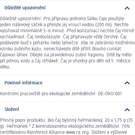
Důležité upozornění
Důležité upozornění: Pro přípravu jednoho šálku čaje použijte
jeden nálevový sáček a přelijte jej vroucí vodou (200 ml). Nechte
vyluhovat minimálně 5–6 minut. Před konzumací nechte čaj mírně
vychladnout. Čaj nedoslazujte. Čaj připravujte vždy čerstvý. Čaj
podávejte buď v pohárku nebo lahvičce. Aby se zabránilo možnému
vzniku zubního kazu, nenechávejte dítě příliš dlouho cumlat
čajovou láhev. Dbejte na pravidelnou zubní hygienu. Dítě by mělo
pít pitnou vodu a čaj střídavě. Čaj je vhodný pro děti od 5. měsíce
věku.
Povinné informace
Kontrolní pracoviště pro ekologické zemědělství: DE-ÖKO-001
Složení
Přesný popis produktu: Bio čaj bylinný heřmánkový, 20 x 1,75 g (35
g). Heřmánek.* Z kontrolovaného ekologického zemědělství. 70%
certifikováno Rainforest Alliance www.ra.org. Složení a výživové