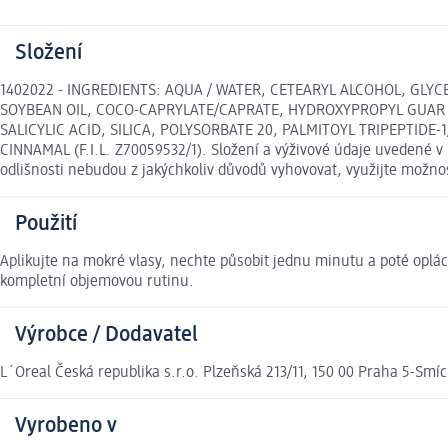
Složení
1402022 - INGREDIENTS: AQUA / WATER, CETEARYL ALCOHOL, GLY
SOYBEAN OIL, COCO-CAPRYLATE/CAPRATE, HYDROXYPROPYL GUAR 
SALICYLIC ACID, SILICA, POLYSORBATE 20, PALMITOYL TRIPEPTIDE
CINNAMAL (F.I.L. Z70059532/1). Složení a výživové údaje uvedené v
odlišnosti nebudou z jakýchkoliv důvodů vyhovovat, využijte možn
Použití
Aplikujte na mokré vlasy, nechte působit jednu minutu a poté oplá
kompletní objemovou rutinu.
Výrobce / Dodavatel
L´Oreal Česká republika s.r.o. Plzeňská 213/11, 150 00 Praha 5-Smí
Vyrobeno v