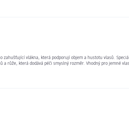
 zahušťující vlákna, která podporují objem a hustotu vlasů. Speciáln
 a růže, která dodává péči smyslný rozměr. Vhodný pro jemné vlasy,