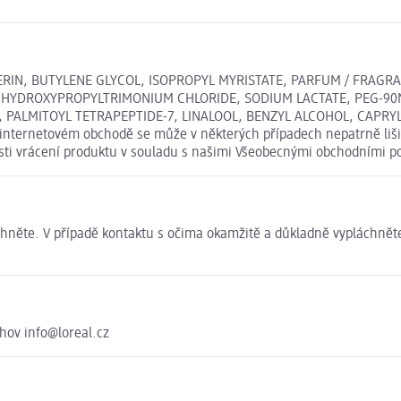
CERIN, BUTYLENE GLYCOL, ISOPROPYL MYRISTATE, PARFUM / FRAGR
HYDROXYPROPYLTRIMONIUM CHLORIDE, SODIUM LACTATE, PEG-90M,
-1, PALMITOYL TETRAPEPTIDE-7, LINALOOL, BENZYL ALCOHOL, CAPRY
 internetovém obchodě se může v některých případech nepatrně liši
osti vrácení produktu v souladu s našimi Všeobecnými obchodními 
chněte. V případě kontaktu s očima okamžitě a důkladně vypláchnět
chov info@loreal.cz