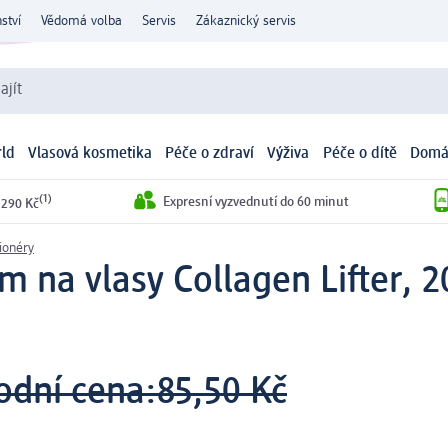
ství
Vědomá volba
Servis
Zákaznický servis
ajít
ld
Vlasová kosmetika
Péče o zdraví
Výživa
Péče o dítě
Domá
(1)
Expresní vyzvednutí do 60 minut
 290 Kč
ionéry
m na vlasy Collagen Lifter, 
odní cena:
85,50 Kč