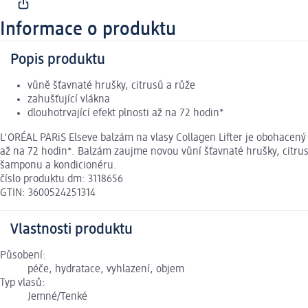
Informace o produktu
Popis produktu
vůně šťavnaté hrušky, citrusů a růže
zahušťující vlákna
dlouhotrvající efekt plnosti až na 72 hodin*
L'ORÉAL PARiS Elseve balzám na vlasy Collagen Lifter je obohacený o
až na 72 hodin*. Balzám zaujme novou vůní šťavnaté hrušky, citrusů
šamponu a kondicionéru.
číslo produktu dm: 3118656
GTIN: 3600524251314
Vlastnosti produktu
Působení:
péče, hydratace, vyhlazení, objem
Typ vlasů:
Jemné/Tenké