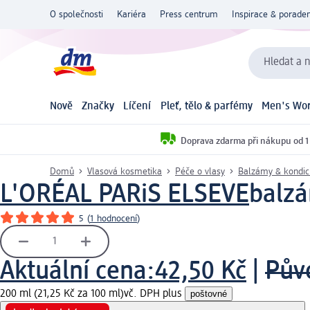
O společnosti
Kariéra
Press centrum
Inspirace & poraden
Hledat a n
Nově
Značky
Líčení
Pleť, tělo & parfémy
Men's Wor
Doprava zdarma při nákupu od 1
Domů
Vlasová kosmetika
Péče o vlasy
Balzámy & kondic
L'ORÉAL PARiS ELSEVE
balzá
5
(
1 hodnocení
)
Aktuální cena:
42,50 Kč
|
Pův
200 ml (21,25 Kč za 100 ml)
vč. DPH plus
poštovné