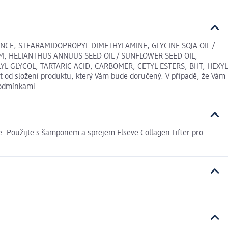
ANCE, STEARAMIDOPROPYL DIMETHYLAMINE, GLYCINE SOJA OIL /
 HELIANTHUS ANNUUS SEED OIL / SUNFLOWER SEED OIL,
LYL GLYCOL, TARTARIC ACID, CARBOMER, CETYL ESTERS, BHT, HEXYL
t od složení produktu, který Vám bude doručený. V případě, že Vám
podmínkami.
e. Použijte s šamponem a sprejem Elseve Collagen Lifter pro