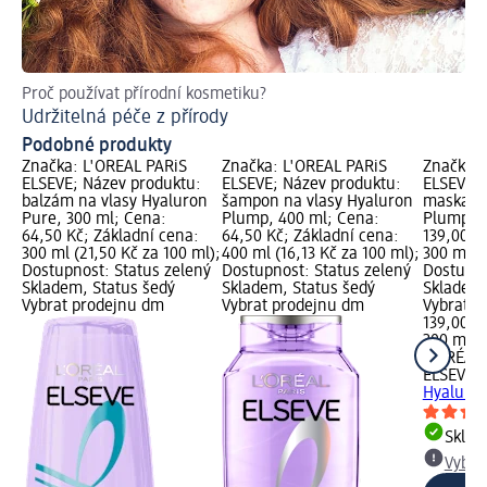
Proč používat přírodní kosmetiku?
Ja
Udržitelná péče z přírody
Úč
Podobné produkty
Značka: L'ORÉAL PARiS
Značka: L'ORÉAL PARiS
Značka: 
ELSEVE; Název produktu:
ELSEVE; Název produktu:
ELSEVE; 
balzám na vlasy Hyaluron
šampon na vlasy Hyaluron
maska na
Pure, 300 ml; Cena:
Plump, 400 ml; Cena:
Plump, 3
64,50 Kč; Základní cena:
64,50 Kč; Základní cena:
139,00 K
300 ml (21,50 Kč za 100 ml);
400 ml (16,13 Kč za 100 ml);
300 ml (4
Dostupnost: Status zelený
Dostupnost: Status zelený
Dostupno
Skladem, Status šedý
Skladem, Status šedý
Skladem,
Vybrat prodejnu dm
Vybrat prodejnu dm
Vybrat p
139,00 K
300 ml (
L'ORÉAL 
ELSEVE
m
Hyaluron
Skla
Vybra