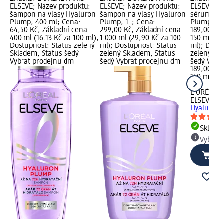
ELSEVE; Název produktu:
ELSEVE; Název produktu:
ELSEVE; 
šampon na vlasy Hyaluron
šampon na vlasy Hyaluron
sérum na
Plump, 400 ml; Cena:
Plump, 1 l; Cena:
Plump, 1
64,50 Kč; Základní cena:
299,00 Kč; Základní cena:
189,00 K
400 ml (16,13 Kč za 100 ml);
1 000 ml (29,90 Kč za 100
150 ml (
Dostupnost: Status zelený
ml); Dostupnost: Status
ml); Dos
Skladem, Status šedý
zelený Skladem, Status
zelený S
Vybrat prodejnu dm
šedý Vybrat prodejnu dm
šedý Vyb
189,00 K
150 ml (
ml)
L'ORÉAL 
ELSEVE
s
Hyaluron
Skla
Vybra