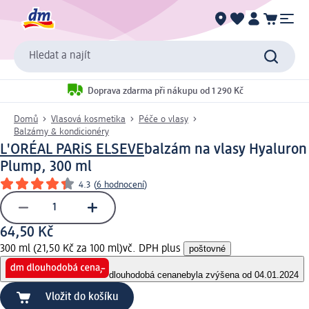
Hledat a najít
Doprava zdarma při nákupu od 1 290 Kč
Domů
Vlasová kosmetika
Péče o vlasy
Balzámy & kondicionéry
L'ORÉAL PARiS ELSEVE
balzám na vlasy Hyaluron
Plump, 300 ml
4.3
(
6 hodnocení
)
64,50 Kč
300 ml (21,50 Kč za 100 ml)
vč. DPH plus
poštovné
dlouhodobá cena
nebyla zvýšena od 04.01.2024
Vložit do košíku