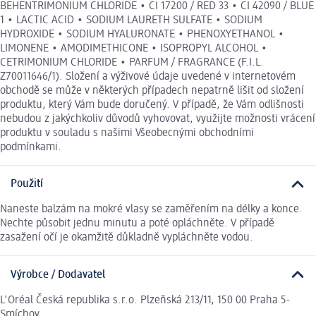
BEHENTRIMONIUM CHLORIDE • CI 17200 / RED 33 • CI 42090 / BLUE
1 • LACTIC ACID • SODIUM LAURETH SULFATE • SODIUM
HYDROXIDE • SODIUM HYALURONATE • PHENOXYETHANOL •
LIMONENE • AMODIMETHICONE • ISOPROPYL ALCOHOL •
CETRIMONIUM CHLORIDE • PARFUM / FRAGRANCE (F.I.L.
Z70011646/1). Složení a výživové údaje uvedené v internetovém
obchodě se může v některých případech nepatrně lišit od složení
produktu, který Vám bude doručený. V případě, že Vám odlišnosti
nebudou z jakýchkoliv důvodů vyhovovat, využijte možnosti vrácení
produktu v souladu s našimi Všeobecnými obchodními
podmínkami.
Použití
Naneste balzám na mokré vlasy se zaměřením na délky a konce.
Nechte působit jednu minutu a poté opláchněte. V případě
zasažení očí je okamžitě důkladně vypláchněte vodou.
Výrobce / Dodavatel
L'Oréal Česká republika s.r.o. Plzeňská 213/11, 150 00 Praha 5-
Smíchov