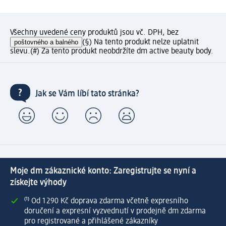
Všechny uvedené ceny produktů jsou vč. DPH, bez
poštovného a balného
(§) Na tento produkt nelze uplatnit
slevu.
(#) Za tento produkt neobdržíte dm active beauty body.
Jak se Vám líbí tato stránka?
Moje dm zákaznické konto: Zaregistrujte se nyní a
získejte výhody
⁽¹⁾ Od 1 290 Kč doprava zdarma včetně expresního
doručení a expresní vyzvednutí v prodejně dm zdarma
pro registrované a přihlášené zákazníky