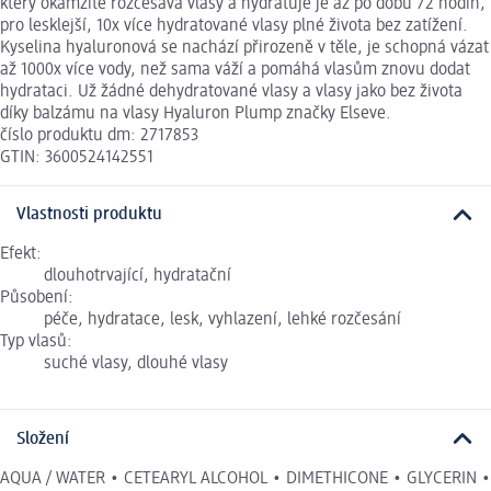
který okamžitě rozčesává vlasy a hydratuje je až po dobu 72 hodin,
pro lesklejší, 10x více hydratované vlasy plné života bez zatížení.
Kyselina hyaluronová se nachází přirozeně v těle, je schopná vázat
až 1000x více vody, než sama váží a pomáhá vlasům znovu dodat
hydrataci. Už žádné dehydratované vlasy a vlasy jako bez života
díky balzámu na vlasy Hyaluron Plump značky Elseve.
číslo produktu dm: 2717853
GTIN: 3600524142551
Vlastnosti produktu
Efekt:
dlouhotrvající, hydratační
Působení:
péče, hydratace, lesk, vyhlazení, lehké rozčesání
Typ vlasů:
suché vlasy, dlouhé vlasy
Složení
AQUA / WATER • CETEARYL ALCOHOL • DIMETHICONE • GLYCERIN •