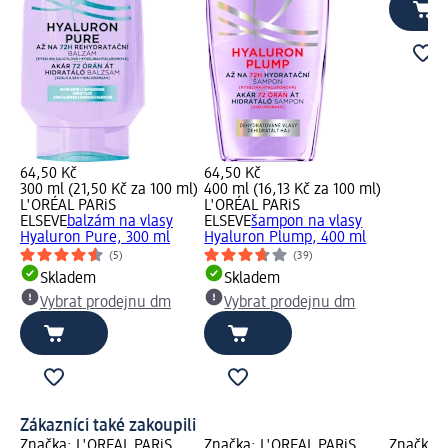
64,50 Kč
64,50 Kč
300 ml (21,50 Kč za 100 ml)
400 ml (16,13 Kč za 100 ml)
L'ORÉAL PARiS
L'ORÉAL PARiS
ELSEVE
balzám na vlasy
ELSEVE
šampon na vlasy
Hyaluron Pure, 300 ml
Hyaluron Plump, 400 ml
(5)
(39)
Skladem
Skladem
Vybrat prodejnu dm
Vybrat prodejnu dm
Zákazníci také zakoupili
Značka: L'ORÉAL PARiS
Značka: L'ORÉAL PARiS
Značka: 