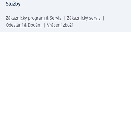
Služby
Zákaznický program & Servis
Zákaznický servis
Odeslání & Dodání
Vrácení zboží
Společnost
O společnosti
Společenská odpovědnost
Kariéra
Press centrum
Svět dm
Platební možnosti