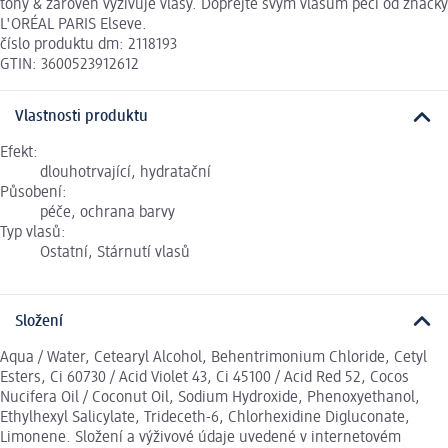
tóny & zároveň vyživuje vlasy. Dopřejte svým vlasům péči od značky
L'ORÉAL PARIS Elseve.
číslo produktu dm: 2118193
GTIN: 3600523912612
Vlastnosti produktu
Efekt:
dlouhotrvající, hydratační
Působení:
péče, ochrana barvy
Typ vlasů:
Ostatní, Stárnutí vlasů
Složení
Aqua / Water, Cetearyl Alcohol, Behentrimonium Chloride, Cetyl
Esters, Ci 60730 / Acid Violet 43, Ci 45100 / Acid Red 52, Cocos
Nucifera Oil / Coconut Oil, Sodium Hydroxide, Phenoxyethanol,
Ethylhexyl Salicylate, Trideceth-6, Chlorhexidine Digluconate,
Limonene. Složení a výživové údaje uvedené v internetovém