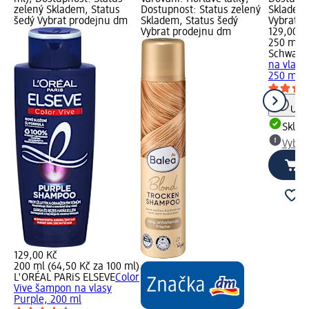
zelený Skladem, Status
Dostupnost: Status zelený
Skladem,
šedý Vybrat prodejnu dm
Skladem, Status šedý
Vybrat p
Vybrat prodejnu dm
129,00 K
250 ml (
Schwarzk
na vlasy
250 ml
Upoz
Skla
Vybra
129,00 Kč
200 ml (64,50 Kč za 100 ml)
L'ORÉAL PARiS ELSEVE
Color
Vive šampon na vlasy
Purple, 200 ml