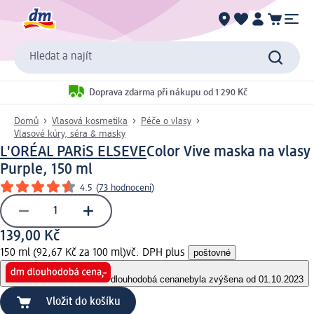
Hledat a najít
Doprava zdarma při nákupu od 1 290 Kč
Domů
Vlasová kosmetika
Péče o vlasy
Vlasové kúry, séra & masky
L'ORÉAL PARiS ELSEVE
Color Vive maska na vlasy
Purple, 150 ml
4.5
(
73 hodnocení
)
139,00 Kč
150 ml (92,67 Kč za 100 ml)
vč. DPH plus
poštovné
dlouhodobá cena
nebyla zvýšena od 01.10.2023
Vložit do košíku