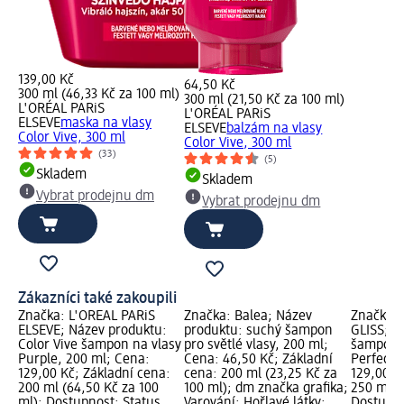
139,00 Kč
64,50 Kč
300 ml (46,33 Kč za 100 ml)
300 ml (21,50 Kč za 100 ml)
L'ORÉAL PARiS
L'ORÉAL PARiS
ELSEVE
maska na vlasy
ELSEVE
balzám na vlasy
Color Vive, 300 ml
Color Vive, 300 ml
(33)
(5)
Skladem
Skladem
Vybrat prodejnu dm
Vybrat prodejnu dm
Zákazníci také zakoupili
Značka: L'ORÉAL PARiS
Značka: Balea; Název
Značka: 
ELSEVE; Název produktu:
produktu: suchý šampon
GLISS; N
Color Vive šampon na vlasy
pro světlé vlasy, 200 ml;
šampon n
Purple, 200 ml; Cena:
Cena: 46,50 Kč; Základní
Perfecto
129,00 Kč; Základní cena:
cena: 200 ml (23,25 Kč za
129,00 K
200 ml (64,50 Kč za 100
100 ml); dm značka grafika;
250 ml (5
ml); Dostupnost: Status
Varování: Hořlavé látky;
Dostupno