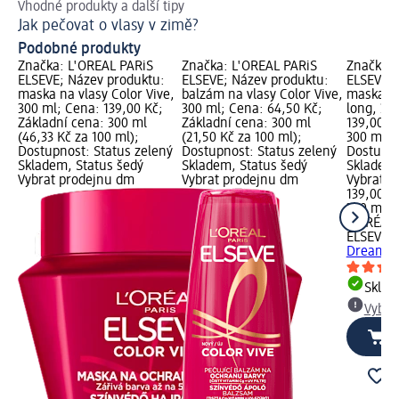
Vhodné produkty a další tipy
Ja
Jak pečovat o vlasy v zimě?
Tu
Podobné produkty
Značka: L'ORÉAL PARiS
Značka: L'ORÉAL PARiS
Značka: 
ELSEVE; Název produktu:
ELSEVE; Název produktu:
ELSEVE; 
maska na vlasy Color Vive,
balzám na vlasy Color Vive,
maska n
300 ml; Cena: 139,00 Kč;
300 ml; Cena: 64,50 Kč;
long, 30
Základní cena: 300 ml
Základní cena: 300 ml
139,00 K
(46,33 Kč za 100 ml);
(21,50 Kč za 100 ml);
300 ml (4
Dostupnost: Status zelený
Dostupnost: Status zelený
Dostupno
Skladem, Status šedý
Skladem, Status šedý
Skladem,
Vybrat prodejnu dm
Vybrat prodejnu dm
Vybrat p
139,00 K
300 ml (
L'ORÉAL 
ELSEVE
m
Dream lo
Skla
Vybra