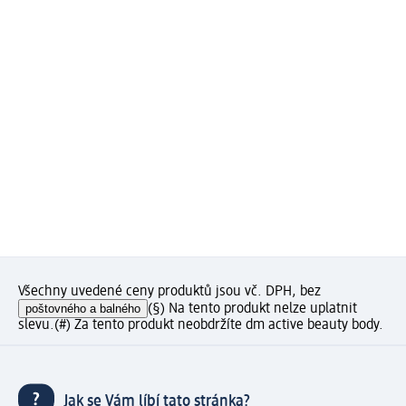
Všechny uvedené ceny produktů jsou vč. DPH, bez
poštovného a balného
(§) Na tento produkt nelze uplatnit
slevu.
(#) Za tento produkt neobdržíte dm active beauty body.
Jak se Vám líbí tato stránka?