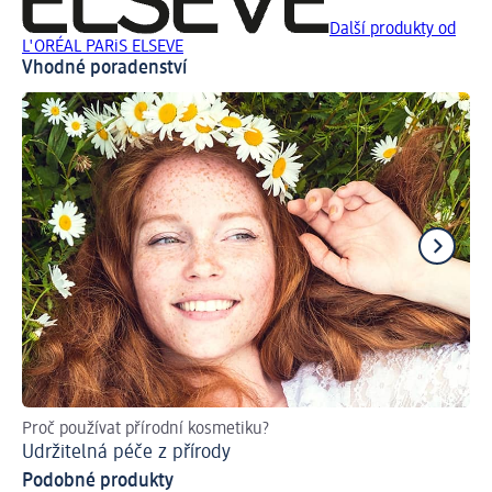
Další produkty od
L'ORÉAL PARiS ELSEVE
Vhodné poradenství
Proč používat přírodní kosmetiku?
Ja
Udržitelná péče z přírody
Úč
Podobné produkty