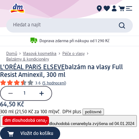
Hledat a najít
Doprava zdarma při nákupu od 1 290 Kč
Domů
Vlasová kosmetika
Péče o vlasy
Balzámy & kondicionéry
L'ORÉAL PARiS ELSEVE
balzám na vlasy Full
Resist Aminexil, 300 ml
3.6
(
5 hodnocení
)
64,50 Kč
300 ml (21,50 Kč za 100 ml)
vč. DPH plus
poštovné
dlouhodobá cena
nebyla zvýšena od 04.01.2024
Vložit do košíku