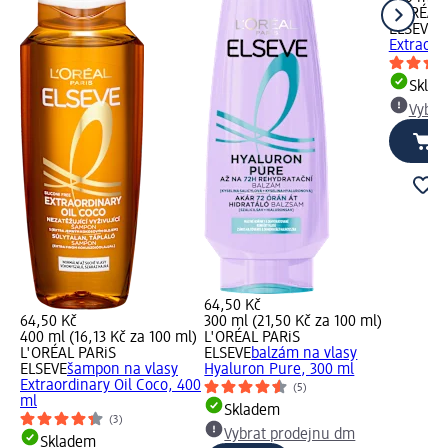
L'ORÉAL 
ELSEVE
š
Extraord
Skla
Vybra
64,50 Kč
64,50 Kč
300 ml (21,50 Kč za 100 ml)
400 ml (16,13 Kč za 100 ml)
L'ORÉAL PARiS
L'ORÉAL PARiS
ELSEVE
balzám na vlasy
ELSEVE
šampon na vlasy
Hyaluron Pure, 300 ml
Extraordinary Oil Coco, 400
(5)
ml
Skladem
(3)
Vybrat prodejnu dm
Skladem