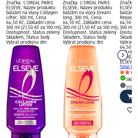
Značka: L'ORÉAL PARiS
Značka: L'ORÉAL PARiS
Značka: 
ELSEVE; Název produktu:
ELSEVE; Název produktu:
ELSEVE; 
balzám na vlasy Collagen
balzám na vlasy Dream
balzám n
Lifter, 300 ml; Cena:
long, 300 ml; Cena:
Repair 5
64,50 Kč; Základní cena:
64,50 Kč; Základní cena:
64,50 Kč
300 ml (21,50 Kč za 100 ml);
300 ml (21,50 Kč za 100 ml);
300 ml (2
Dostupnost: Status zelený
Dostupnost: Status zelený
Dostupno
Skladem, Status šedý
Skladem, Status šedý
Skladem,
Vybrat prodejnu dm
Vybrat prodejnu dm
Vybrat p
64,50 Kč
300 ml (
L'ORÉAL 
ELSEVE
b
Total Rep
Skla
Vybra