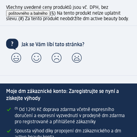
Všechny uvedené ceny produktů jsou vč. DPH, bez
poštovného a balného
(§) Na tento produkt nelze uplatnit
slevu.
(#) Za tento produkt neobdržíte dm active beauty body.
Jak se Vám líbí tato stránka?
Moje dm zákaznické konto: Zaregistrujte se nyní a
získejte výhody
⁽¹⁾ Od 1 290 Kč doprava zdarma včetně expresního
doručení a expresní vyzvednutí v prodejně dm zdarma
pro registrované a přihlášené zákazníky
Spousta výhod díky propojení dm zákaznického a dm