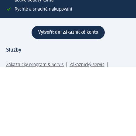
active beauty konta
Rychlé a snadné nakupování
Vytvořit dm zákaznické konto
Služby
Zákaznický program & Servis
Zákaznický servis
Odeslání & Dodání
Vrácení zboží
Společnost
O společnosti
Společenská odpovědnost
Kariéra
Press centrum
Svět dm