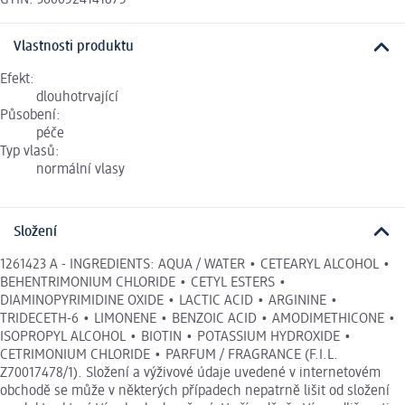
Vlastnosti produktu
Efekt:
dlouhotrvající
Působení:
péče
Typ vlasů:
normální vlasy
Složení
1261423 A - INGREDIENTS: AQUA / WATER • CETEARYL ALCOHOL •
BEHENTRIMONIUM CHLORIDE • CETYL ESTERS •
DIAMINOPYRIMIDINE OXIDE • LACTIC ACID • ARGININE •
TRIDECETH-6 • LIMONENE • BENZOIC ACID • AMODIMETHICONE •
ISOPROPYL ALCOHOL • BIOTIN • POTASSIUM HYDROXIDE •
CETRIMONIUM CHLORIDE • PARFUM / FRAGRANCE (F.I.L.
Z70017478/1). Složení a výživové údaje uvedené v internetovém
obchodě se může v některých případech nepatrně lišit od složení