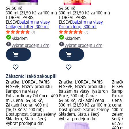
64,50 Kč
64,50 Kč
300 ml (21,50 Kč za 100 ml)
300 ml (21,50 Kč za 100 ml)
L'ORÉAL PARiS
L'ORÉAL PARiS
ELSEVE
balzám na vlasy
ELSEVE
balzám na vlasy
Collagen Lifter, 300 ml
Dream long, 300 ml
(1)
(2)
Skladem
Skladem
Vybrat prodejnu dm
Vybrat prodejnu dm
Zákazníci také zakoupili
Značka: L'ORÉAL PARiS
Značka: L'ORÉAL PARiS
Značka: 
ELSEVE; Název produktu:
ELSEVE; Název produktu:
ELSEVE; 
šampon na vlasy
balzám na vlasy Hyaluron
šampon n
Extraordinary Oil Coco, 400
Pure, 300 ml; Cena:
Extraordi
ml; Cena: 64,50 Kč;
64,50 Kč; Základní cena:
Cena: 64
Základní cena: 400 ml
300 ml (21,50 Kč za 100 ml);
cena: 40
(16,13 Kč za 100 ml);
Dostupnost: Status zelený
100 ml);
Dostupnost: Status zelený
Skladem, Status šedý
zelený S
Skladem, Status šedý
Vybrat prodejnu dm
šedý Vyb
Vybrat prodejnu dm
64,50 Kč
400 ml (1