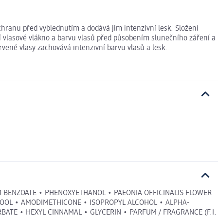
ranu před vyblednutím a dodává jim intenzivní lesk. Složení
í vlasové vlákno a barvu vlasů před působením slunečního záření a
vené vlasy zachovává intenzivní barvu vlasů a lesk.
M BENZOATE • PHENOXYETHANOL • PAEONIA OFFICINALIS FLOWER
ALOOL • AMODIMETHICONE • ISOPROPYL ALCOHOL • ALPHA-
BATE • HEXYL CINNAMAL • GLYCERIN • PARFUM / FRAGRANCE (F.I.