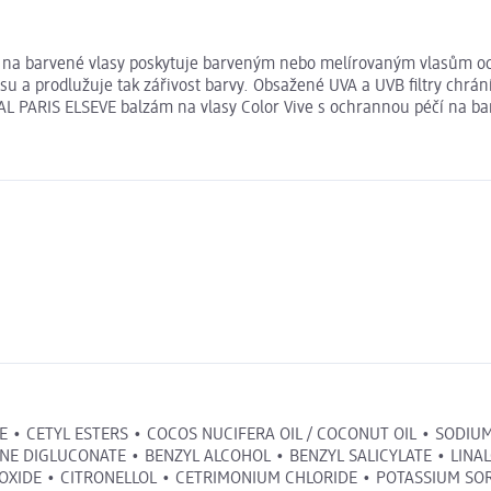
 na barvené vlasy poskytuje barveným nebo melírovaným vlasům och
u a prodlužuje tak zářivost barvy. Obsažené UVA a UVB filtry chrán
AL PARIS ELSEVE balzám na vlasy Color Vive s ochrannou péčí na bar
 • CETYL ESTERS • COCOS NUCIFERA OIL / COCONUT OIL • SODIU
INE DIGLUCONATE • BENZYL ALCOHOL • BENZYL SALICYLATE • LIN
OXIDE • CITRONELLOL • CETRIMONIUM CHLORIDE • POTASSIUM SOR