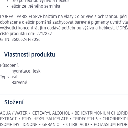
pro potřebnou výživu a hebkost
elixír ze lněného semínka
L'ORÉAL PARIS ELSEVE balzám na vlasy Color Vive s ochrannou péčí
obohacené o elixír pomáhá zachycovat barevné pigmenty uvnitř vlas
vyživující koncentrát jim dodává potřebnou výživu a hebkost. L'ORÉ
číslo produktu dm: 2717852
GTIN: 3600524142056
Vlastnosti produktu
Působení:
hydratace, lesk
Typ vlasů:
Barvené
Složení
AQUA / WATER • CETEARYL ALCOHOL • BEHENTRIMONIUM CHLORIDE
EXTRACT • ETHYLHEXYL SALICYLATE • TRIDECETH-6 • CHLORHEXID
ISOMETHYL IONONE • GERANIOL • CITRIC ACID • POTASSIUM HYDR