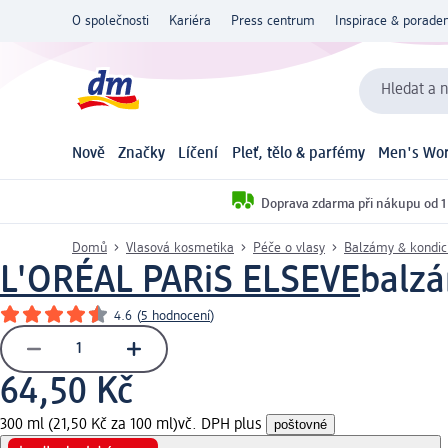
O společnosti
Kariéra
Press centrum
Inspirace & poraden
Hledat a n
Nově
Značky
Líčení
Pleť, tělo & parfémy
Men's Wor
Doprava zdarma při nákupu od 1
Domů
Vlasová kosmetika
Péče o vlasy
Balzámy & kondic
L'ORÉAL PARiS ELSEVE
balzá
4.6
(
5 hodnocení
)
64,50 Kč
300 ml (21,50 Kč za 100 ml)
vč. DPH plus
poštovné