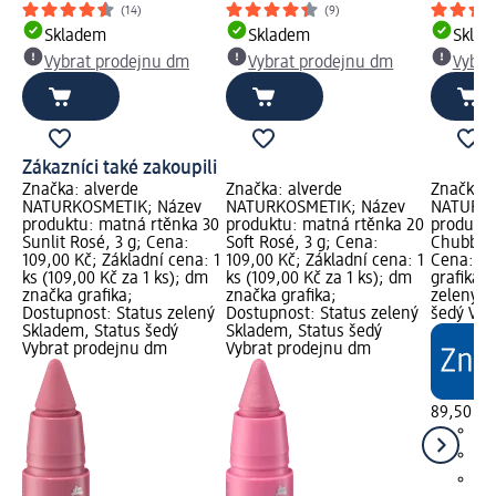
(14)
(9)
Skladem
Skladem
Skla
Vybrat prodejnu dm
Vybrat prodejnu dm
Vybra
Zákazníci také zakoupili
Značka: alverde
Značka: alverde
Značka: 
NATURKOSMETIK; Název
NATURKOSMETIK; Název
NATURKO
produktu: matná rtěnka 30
produktu: matná rtěnka 20
produktu
Sunlit Rosé, 3 g; Cena:
Soft Rosé, 3 g; Cena:
Chubby 2
109,00 Kč; Základní cena: 1
109,00 Kč; Základní cena: 1
Cena: 89
ks (109,00 Kč za 1 ks); dm
ks (109,00 Kč za 1 ks); dm
grafika;
značka grafika;
značka grafika;
zelený S
Dostupnost: Status zelený
Dostupnost: Status zelený
šedý Vyb
Skladem, Status šedý
Skladem, Status šedý
Vybrat prodejnu dm
Vybrat prodejnu dm
89,50 Kč