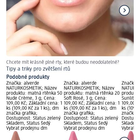
Chcete mít krásně plné rty, které budou neodolatelné?
Ru
Tipy a triky pro zvětšení rtů
Ja
Podobné produkty
Značka: alverde
Značka: alverde
Značka: 
NATURKOSMETIK; Název
NATURKOSMETIK; Název
NATURKO
produktu: matná rtěnka 50
produktu: matná rtěnka 20
produktu
Nude Crème, 3 g; Cena:
Soft Rosé, 3 g; Cena:
Sunlit Ro
109,00 Kč; Základní cena: 1
109,00 Kč; Základní cena: 1
109,00 K
ks (109,00 Kč za 1 ks); dm
ks (109,00 Kč za 1 ks); dm
ks (109,0
značka grafika;
značka grafika;
značka g
Dostupnost: Status zelený
Dostupnost: Status zelený
Dostupno
Skladem, Status šedý
Skladem, Status šedý
Skladem,
Vybrat prodejnu dm
Vybrat prodejnu dm
Vybrat p