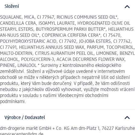
Složení
SQUALANE, MICA, CI 77947, RICINUS COMMUNIS SEED OIL*,
CANDELILLA CERA, ISOAMYL LAURATE, HYDROGENATED OLIVE OIL
STEARYL ESTERS, BUTYROSPERMUM PARKII BUTTER*, HELIANTHUS
AN-NUUS SEED OIL*, COPERNICIA CERIFERA CERA*, CI 75470,
POLYHYDROXYSTEARIC ACID, CI 77492, JO-JOBA ESTERS, CI 77742,
CI 77491, HELIANTHUS ANNUUS SEED WAX, PARFUM, TOCOPHEROL,
MALTO-DEXTRIN, CITRUS AURANTIUM PEEL OIL, LIMONENE, BENZYL
ALCOHOL, POLYGLYCERIN-3, ACACIA DECURRENS FLOWER WAX,
PINENE, LINALOOL * Suroviny z kontrolovaného ekologického
zemědělství. Složení a výživové údaje uvedené v internetovém
obchodě se může v některých případech nepatrně lišit od složení
produktu, který Vám bude doručený. V případě, že Vám odlišnosti
nebudou z jakýchkoliv důvodů vyhovovat, využijte možnosti vrácení
produktu v souladu s našimi Všeobecnými obchodními
podmínkami.
Výrobce / Dodavatel
dm-drogerie markt GmbH + Co. KG Am dm-Platz 1, 76227 Karlsruhe
servicecenter@dm.de