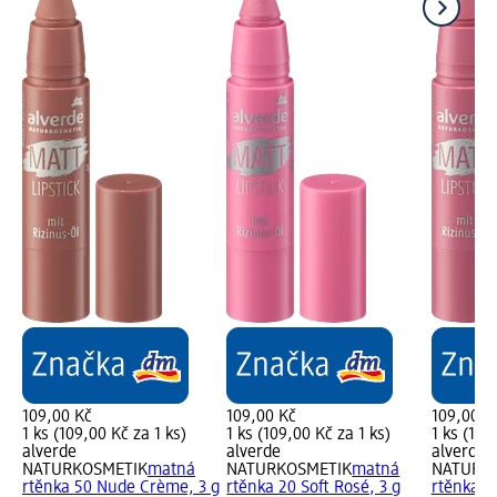
109,00 Kč
109,00 Kč
109,00 K
1 ks (109,00 Kč za 1 ks)
1 ks (109,00 Kč za 1 ks)
1 ks (109
alverde
alverde
alverde
NATURKOSMETIK
matná
NATURKOSMETIK
matná
NATURK
rtěnka 50 Nude Crème, 3 g
rtěnka 20 Soft Rosé, 3 g
rtěnka 30