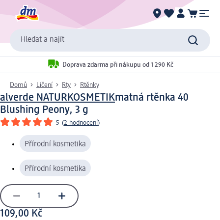
Hledat a najít
Doprava zdarma při nákupu od 1 290 Kč
Domů
Líčení
Rty
Rtěnky
alverde NATURKOSMETIK
matná rtěnka 40
Blushing Peony, 3 g
5
(
2 hodnocení
)
Přírodní kosmetika
Přírodní kosmetika
109,00 Kč