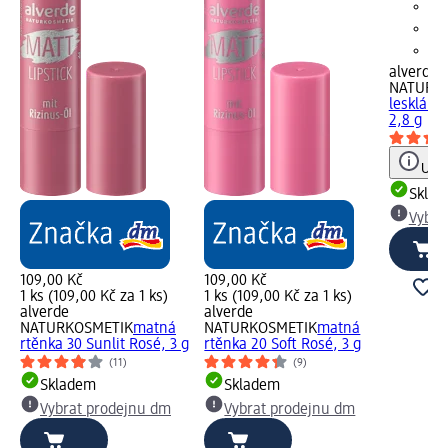
alverde
NATURK
lesklá C
2,8 g
Upoz
Skla
Vybra
109,00 Kč
109,00 Kč
1 ks (109,00 Kč za 1 ks)
1 ks (109,00 Kč za 1 ks)
alverde
alverde
NATURKOSMETIK
matná
NATURKOSMETIK
matná
rtěnka 30 Sunlit Rosé, 3 g
rtěnka 20 Soft Rosé, 3 g
(11)
(9)
Skladem
Skladem
Vybrat prodejnu dm
Vybrat prodejnu dm