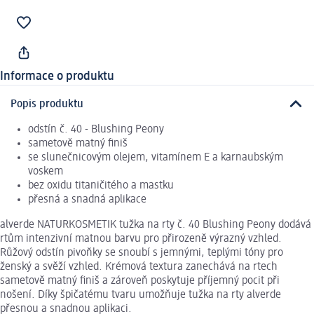
Informace o produktu
Popis produktu
odstín č. 40 - Blushing Peony
sametově matný finiš
se slunečnicovým olejem, vitamínem E a karnaubským
voskem
bez oxidu titaničitého a mastku
přesná a snadná aplikace
alverde NATURKOSMETIK tužka na rty č. 40 Blushing Peony dodává
rtům intenzivní matnou barvu pro přirozeně výrazný vzhled.
Růžový odstín pivoňky se snoubí s jemnými, teplými tóny pro
ženský a svěží vzhled. Krémová textura zanechává na rtech
sametově matný finiš a zároveň poskytuje příjemný pocit při
nošení. Díky špičatému tvaru umožňuje tužka na rty alverde
přesnou a snadnou aplikaci.