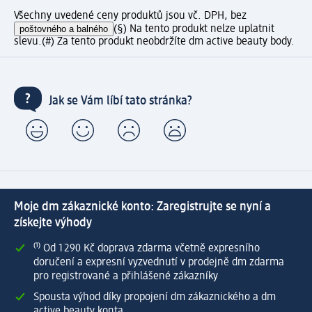
Všechny uvedené ceny produktů jsou vč. DPH, bez
poštovného a balného
(§) Na tento produkt nelze uplatnit
slevu.
(#) Za tento produkt neobdržíte dm active beauty body.
Jak se Vám líbí tato stránka?
Moje dm zákaznické konto: Zaregistrujte se nyní a
získejte výhody
⁽¹⁾ Od 1 290 Kč doprava zdarma včetně expresního
doručení a expresní vyzvednutí v prodejně dm zdarma
pro registrované a přihlášené zákazníky
Spousta výhod díky propojení dm zákaznického a dm
active beauty konta