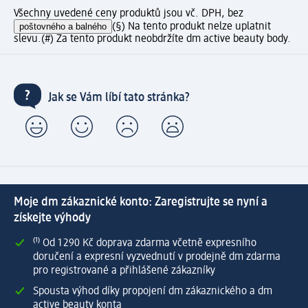
Všechny uvedené ceny produktů jsou vč. DPH, bez
poštovného a balného
(§) Na tento produkt nelze uplatnit
slevu.
(#) Za tento produkt neobdržíte dm active beauty body.
Jak se Vám líbí tato stránka?
Moje dm zákaznické konto: Zaregistrujte se nyní a
získejte výhody
⁽¹⁾ Od 1 290 Kč doprava zdarma včetně expresního
doručení a expresní vyzvednutí v prodejně dm zdarma
pro registrované a přihlášené zákazníky
Spousta výhod díky propojení dm zákaznického a dm
active beauty konta