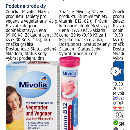
Podobné produkty
Značka: Mivolis; Název
Značka: Mivolis; Název
Značka: 
produktu: tablety pro
produktu: šumivé tablety
produktu
vegany a vegetariány, 46 g;
vitamín B12, 82 g; Právní
železo a 
Právní kategorie:
kategorie: doplněk stravy;
Právní k
doplněk stravy; Cena:
Cena: 19,50 Kč; Základní
doplněk 
99,00 Kč; Základní cena: 30
cena: 20 ks (0,98 Kč za 1
19,50 Kč
ks (3,30 Kč za 1 ks); dm
ks); dm značka grafika;
ks (0,98 
značka grafika;
Dostupnost: Status zelený
značka g
Dostupnost: Status zelený
Skladem, Status šedý
Dostupno
Skladem, Status šedý
Vybrat prodejnu dm
Skladem,
Vybrat prodejnu dm
Vybrat p
19,50 Kč
20 ks (0,
Mivolis
š
železo a
g
doplněk
Upoz
Skla