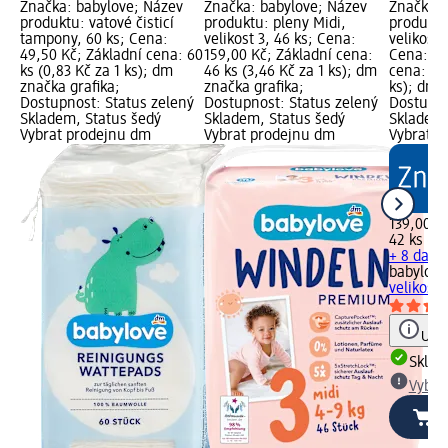
Značka: babylove; Název
Značka: babylove; Název
Značka: 
produktu: vatové čisticí
produktu: pleny Midi,
produkt
tampony, 60 ks; Cena:
velikost 3, 46 ks; Cena:
velikost 
49,50 Kč; Základní cena: 60
159,00 Kč; Základní cena:
Cena: 13
ks (0,83 Kč za 1 ks); dm
46 ks (3,46 Kč za 1 ks); dm
cena: 42 
značka grafika;
značka grafika;
ks); dm 
Dostupnost: Status zelený
Dostupnost: Status zelený
Dostupno
Skladem, Status šedý
Skladem, Status šedý
Skladem,
Vybrat prodejnu dm
Vybrat prodejnu dm
Vybrat p
139,00 K
42 ks (3,
+ 8 další
babylove
velikost 
Upoz
Skla
Vybra