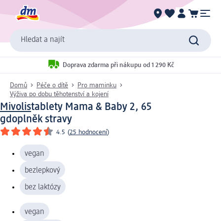
Hledat a najít
Doprava zdarma při nákupu od 1 290 Kč
Domů
Péče o dítě
Pro maminku
Výživa po dobu těhotenství a kojení
Mivolis
tablety Mama & Baby 2, 65
g
doplněk stravy
4.5
(
25 hodnocení
)
vegan
bezlepkový
bez laktózy
vegan