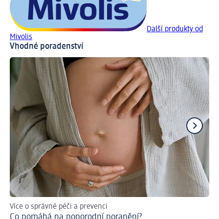
Další produkty od
Mivolis
Vhodné poradenství
Více o správné péči a prevenci
Pra
Co pomáhá na poporodní poranění?
Ja