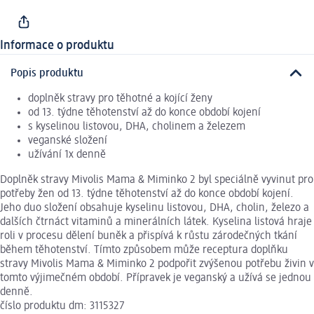
Informace o produktu
Popis produktu
doplněk stravy pro těhotné a kojící ženy
od 13. týdne těhotenství až do konce období kojení
s kyselinou listovou, DHA, cholinem a železem
veganské složení
užívání 1x denně
Doplněk stravy Mivolis Mama & Miminko 2 byl speciálně vyvinut pro
potřeby žen od 13. týdne těhotenství až do konce období kojení.
Jeho duo složení obsahuje kyselinu listovou, DHA, cholin, železo a
dalších čtrnáct vitaminů a minerálních látek. Kyselina listová hraje
roli v procesu dělení buněk a přispívá k růstu zárodečných tkání
během těhotenství. Tímto způsobem může receptura doplňku
stravy Mivolis Mama & Miminko 2 podpořit zvýšenou potřebu živin v
tomto výjimečném období. Přípravek je veganský a užívá se jednou
denně.
číslo produktu dm: 3115327