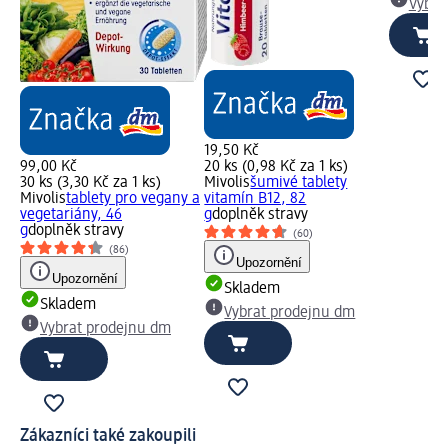
Vybra
19,50 Kč
99,00 Kč
20 ks (0,98 Kč za 1 ks)
30 ks (3,30 Kč za 1 ks)
Mivolis
šumivé tablety
Mivolis
tablety pro vegany a
vitamín B12, 82
vegetariány, 46
g
doplněk stravy
g
doplněk stravy
(60)
(86)
Upozornění
Upozornění
Skladem
Skladem
Vybrat prodejnu dm
Vybrat prodejnu dm
Zákazníci také zakoupili