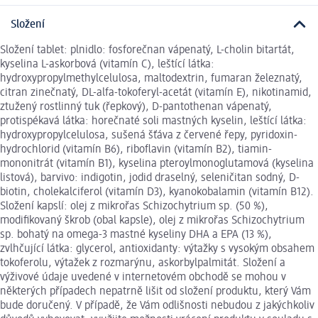
Složení
Složení tablet: plnidlo: fosforečnan vápenatý, L-cholin bitartát,
kyselina L-askorbová (vitamín C), leštící látka:
hydroxypropylmethylcelulosa, maltodextrin, fumaran železnatý,
citran zinečnatý, DL-alfa-tokoferyl-acetát (vitamín E), nikotinamid,
ztužený rostlinný tuk (řepkový), D-pantothenan vápenatý,
protispékavá látka: horečnaté soli mastných kyselin, leštící látka:
hydroxypropylcelulosa, sušená šťáva z červené řepy, pyridoxin-
hydrochlorid (vitamín B6), riboflavin (vitamín B2), tiamin-
mononitrát (vitamín B1), kyselina pteroylmonoglutamová (kyselina
listová), barvivo: indigotin, jodid draselný, seleničitan sodný, D-
biotin, cholekalciferol (vitamín D3), kyanokobalamin (vitamín B12).
Složení kapslí: olej z mikrořas Schizochytrium sp. (50 %),
modifikovaný škrob (obal kapsle), olej z mikrořas Schizochytrium
sp. bohatý na omega-3 mastné kyseliny DHA a EPA (13 %),
zvlhčující látka: glycerol, antioxidanty: výtažky s vysokým obsahem
tokoferolu, výtažek z rozmarýnu, askorbylpalmitát. Složení a
výživové údaje uvedené v internetovém obchodě se mohou v
některých případech nepatrně lišit od složení produktu, který Vám
bude doručený. V případě, že Vám odlišnosti nebudou z jakýchkoliv