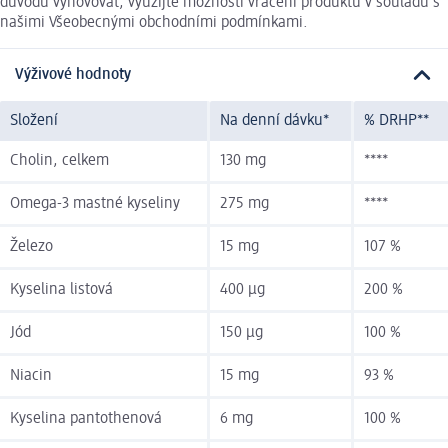
důvodů vyhovovat, využijte možnosti vrácení produktu v souladu s
našimi Všeobecnými obchodními podmínkami.
Výživové hodnoty
Složení
Na denní dávku*
% DRHP**
Cholin, celkem
130 mg
****
Omega-3 mastné kyseliny
275 mg
****
Železo
15 mg
107 %
Kyselina listová
400 µg
200 %
Jód
150 µg
100 %
Niacin
15 mg
93 %
Kyselina pantothenová
6 mg
100 %