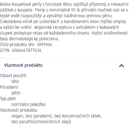
Balea koupelové perly Chocolate Bliss zajišťují příjemný a relaxační
zážitek z koupele. Perly s minimálně 95 % přírodní mořské soli se v
teplé vodě rozpouštějí a vytvářejí nádhernou jemnou pěnu.
Čokoládová vůně po sušenkách a kandovaném ovoci hýčká smysly
a vybízí ke snění. Veganská receptura s extraktem z kakaových
slupek poskytuje relax od každodenního shonu. Kožní snášenlivost
byla dermatologicky potvrzena.
číslo produktu dm: 3091966
GTIN: 4066447877434
Vlastnosti produktu
Oblast použití:
tělo
Působení:
péče
Typ pleti:
normální pokožka
Vlastnosti produktu:
vegan, bez parabenů, bez konzervačních látek,
bez parafínů/minerálních olejů