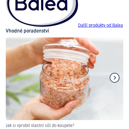
Další produkty od Balea
Vhodné poradenství
Jak si vyrobit vlastní sůl do koupele?
Jak