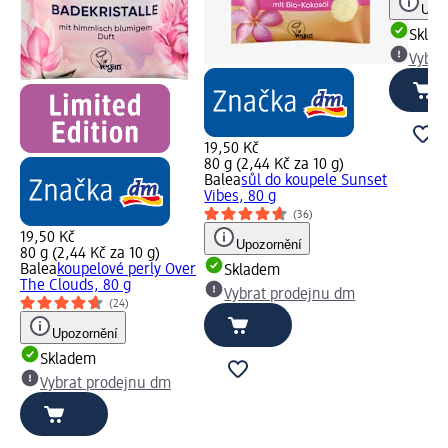
Upoz
Skla
Vybra
19,50 Kč
80 g (2,44 Kč za 10 g)
Balea
sůl do koupele Sunset
Vibes, 80 g
(36)
19,50 Kč
Upozornění
80 g (2,44 Kč za 10 g)
Balea
koupelové perly Over
Skladem
The Clouds, 80 g
Vybrat prodejnu dm
(24)
Upozornění
Skladem
Vybrat prodejnu dm