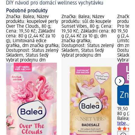
DIY návod pro domácí wellness vychytávku
Vy
Podobné produkty
Značka: Balea; Název
Značka: Balea; Název
Značka: 
produktu: koupelové perly
produktu: sůl do koupele
produktu
Over The Clouds, 80 g;
Sunset Vibes, 80 g; Cena:
Pro tebe
Cena: 19,50 Kč; Základní
19,50 Kč; Základní cena: 80
19,50 Kč
cena: 80 g (2,44 Kč za 10
g (2,44 Kč za 10 g); dm
g (2,44 K
g); Limitovaná edice
značka grafika;
Limitova
grafika, dm značka grafika;
Dostupnost: Status zelený
dm značk
Dostupnost: Status zelený
Skladem, Status šedý
Dostupno
Skladem, Status šedý
Vybrat prodejnu dm
Skladem,
Vybrat prodejnu dm
Vybrat p
19,50 Kč
80 g (2,4
Balea
sůl
tebe, 80