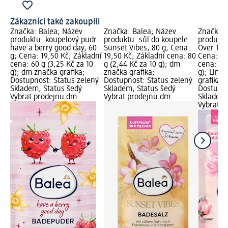
Zákazníci také zakoupili
Značka: Balea; Název
Značka: Balea; Název
Značka: 
produktu: koupelový pudr
produktu: sůl do koupele
produktu
have a berry good day, 60
Sunset Vibes, 80 g; Cena:
Over The
g; Cena: 19,50 Kč; Základní
19,50 Kč; Základní cena: 80
Cena: 19
cena: 60 g (3,25 Kč za 10
g (2,44 Kč za 10 g); dm
cena: 80 
g); dm značka grafika;
značka grafika;
g); Limi
Dostupnost: Status zelený
Dostupnost: Status zelený
grafika,
Skladem, Status šedý
Skladem, Status šedý
Dostupno
Vybrat prodejnu dm
Vybrat prodejnu dm
Skladem,
Vybrat p