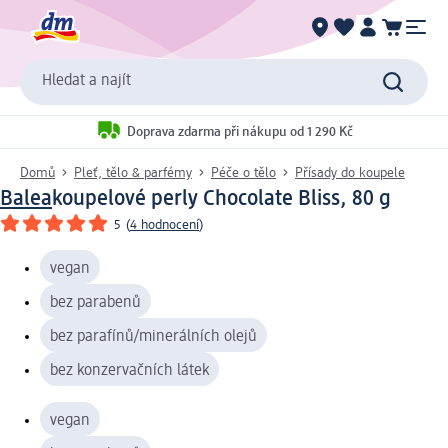
Hledat a najít
Doprava zdarma při nákupu od 1 290 Kč
Domů
Pleť, tělo & parfémy
Péče o tělo
Přísady do koupele
Balea
koupelové perly Chocolate Bliss, 80 g
5
(
4 hodnocení
)
vegan
bez parabenů
bez parafínů/minerálních olejů
bez konzervačních látek
vegan