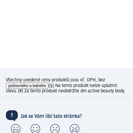
Všechny uvedené ceny produktů jsou vč. DPH, bez
poštovného a balného
(§) Na tento produkt nelze uplatnit
slevu.
(#) Za tento produkt neobdržíte dm active beauty body.
Jak se Vám líbí tato stránka?