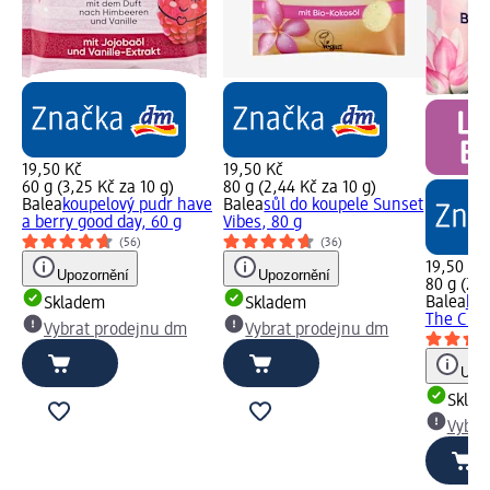
19,50 Kč
19,50 Kč
60 g (3,25 Kč za 10 g)
80 g (2,44 Kč za 10 g)
Balea
koupelový pudr have
Balea
sůl do koupele Sunset
a berry good day, 60 g
Vibes, 80 g
(56)
(36)
19,50 Kč
Upozornění
Upozornění
80 g (2,4
Balea
kou
Skladem
Skladem
The Clou
Vybrat prodejnu dm
Vybrat prodejnu dm
Upoz
Skla
Vybra