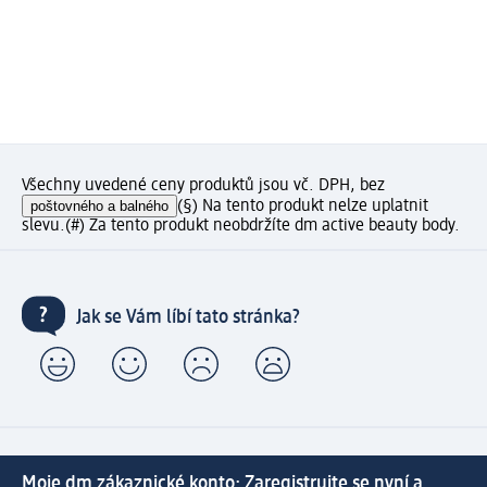
Všechny uvedené ceny produktů jsou vč. DPH, bez
poštovného a balného
(§) Na tento produkt nelze uplatnit
slevu.
(#) Za tento produkt neobdržíte dm active beauty body.
Jak se Vám líbí tato stránka?
Moje dm zákaznické konto: Zaregistrujte se nyní a