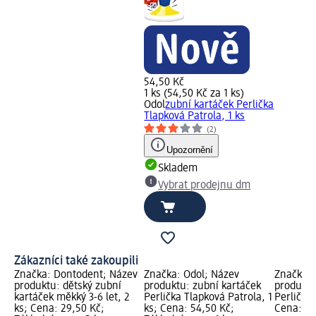
54,50 Kč
1 ks (54,50 Kč za 1 ks)
Odol
zubní kartáček Perlička
Tlapková Patrola, 1 ks
(2)
Upozornění
Skladem
Vybrat prodejnu dm
Zákazníci také zakoupili
Značka: Dontodent; Název
Značka: Odol; Název
Značka: 
produktu: dětský zubní
produktu: zubní kartáček
produktu
kartáček měkký 3-6 let, 2
Perlička Tlapková Patrola, 1
Perlička 
ks; Cena: 29,50 Kč;
ks; Cena: 54,50 Kč;
Cena: 54