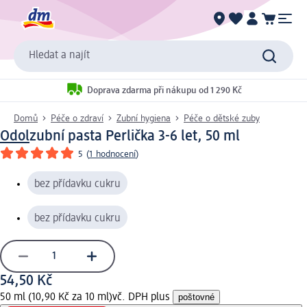
Hledat a najít
Doprava zdarma při nákupu od 1 290 Kč
Domů
Péče o zdraví
Zubní hygiena
Péče o dětské zuby
Odol
zubní pasta Perlička 3-6 let, 50 ml
5
(
1 hodnocení
)
bez přídavku cukru
bez přídavku cukru
54,50 Kč
50 ml (10,90 Kč za 10 ml)
vč. DPH plus
poštovné