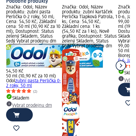
Podobné produkty
Značka: Odol; Název
Značka: Odol; Název
Značka: 
produktu: zubní pasta
produktu: zubní kartáček
produktu
Perlička 0-2 roky, 50 ml;
Perlička Tlapková Patrola, 1
0-6, Jah
Cena: 54,50 Kč; Základní
ks; Cena: 54,50 Kč;
99,00 Kč
cena: 50 ml (10,90 Kč za 10
Základní cena: 1 ks
ml (19,80
ml); Dostupnost: Status
(54,50 Kč za 1 ks); Nově
Dostupno
zelený Skladem, Status
grafika; Dostupnost: Status
Skladem,
šedý Vybrat prodejnu dm
zelený Skladem, Status
Vybrat p
šedý Vybrat prodejnu dm
99,00 Kč
50 ml (19
Biorepai
0-6, Jah
54,50 Kč
Skla
50 ml (10,90 Kč za 10 ml)
Vybra
Odol
zubní pasta Perlička 0-
2 roky, 50 ml
(2)
Skladem
Vybrat prodejnu dm