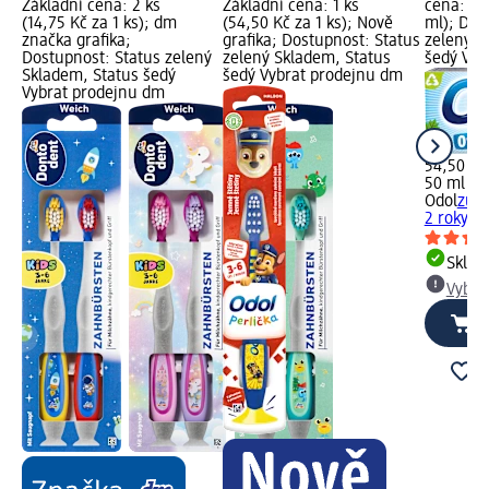
Základní cena: 2 ks
Základní cena: 1 ks
cena: 50
(14,75 Kč za 1 ks); dm
(54,50 Kč za 1 ks); Nově
ml); Dos
značka grafika;
grafika; Dostupnost: Status
zelený S
Dostupnost: Status zelený
zelený Skladem, Status
šedý Vyb
Skladem, Status šedý
šedý Vybrat prodejnu dm
Vybrat prodejnu dm
54,50 Kč
50 ml (10
Odol
zubn
2 roky, 5
Skla
Vybra