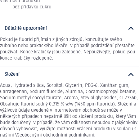
Vlastnosti produktu:
bez přídavku cukru
Důležité upozornění
Pokud je fluorid přijímán z jiných zdrojů, konzultujte svého
zubního nebo praktického lékaře. V případě podráždění přestaňte
používat. Konce krabičky jsou zalepené. Nepoužívejte, pokud jsou
konce krabičky rozlepené.
Složení
Aqua, Hydrated silica, Sorbitol, Glycerin, PEG-6, Xanthan gum,
Carrageenan, Sodium fluoride, Alumina, Cocamidopropyl betaine,
Sodium methyl cocoyl taurate, Aroma, Steviol glycosides, CI 73360,
Obsahuje fluorid sodný 0,315 % w/w (1450 ppm fluoridu). Složení a
výživové údaje uvedené v internetovém obchodě se může v
některých případech nepatrně lišit od složení produktu, který Vám
bude doručený. V případě, že Vám odlišnosti nebudou z jakýchkoliv
důvodů vyhovovat, využijte možnosti vrácení produktu v souladu s
našimi Všeobecnými obchodními podmínkami.